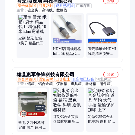
智云腾(深圳)科技有限公司
洽谈
综合体验L0
回复及时
资质已核验
广东深圳
主营：
镀金头、高清线、数据线
定制 暂无 纸箱
+袋子 精品代工
增值税 10米hdmi
HDMI高清线规格
智云腾镀金HDMI
高清线
hdmi 线 精品代工
线高清画质安全
暂无 定制 纸箱
可靠30米暂无
+袋子 增值税
雄县惠军争锋科技有限公司
洽谈
综合体验L0
回复及时
出价迅速
真实性已核验
河北保定
主营：
铝箱、铝合金箱、仪器箱、道具箱、器材箱、附件箱、收
纳箱、航空箱、工具箱、电子仪表箱、实验仪器包装箱、消防器
材箱、指挥作业箱、侦查作业箱、勘测仪器包装箱、仪器仪表
箱、乐器包装箱、舞台道具箱、服装道具箱、运输储备箱、通讯
设备箱、五金工具箱、铝合金航空箱、产品展示箱、物资器材箱
订制铝合金实验
定做铝箱铝合金
仪器航空箱 铝箱
航空箱 道具 简约
暂无 各种风格可
黑色 教学 科研 通
大气 手抬 运输保
定做 国产 适用 仪
讯器材箱
护 加印 上下
器想铝合金 减震