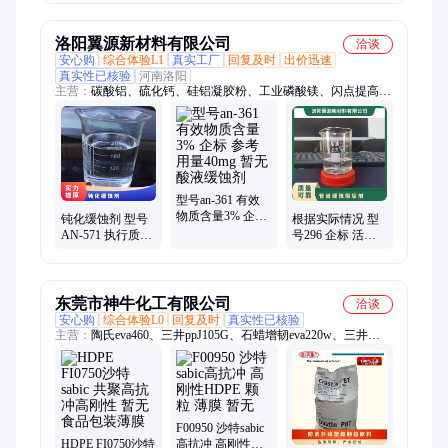
航空箱
洛阳翼源新材料有限公司
洽谈
安心购
综合体验L1
真实工厂
回复及时
出价迅速
真实性已核验
河南洛阳
主营：
碳酸铝、硫化钙、硅铝凝胶粉、工业磷酸镁、闪点提高
剂、表面活性剂、耐火材料、水处理原材料
型号an-361 有效
物质含量3% 企标
钝化缓蚀剂 型号
根据实际情况 型
参考用量40mg 暂
AN-571 执行质量
号296 企标 活性
无 酸液缓蚀剂
标准QB 暂无 根据
剂 液体 暂无 管道
水质 含量20%
缓蚀阻垢剂
东莞市神牛化工有限公司
洽谈
安心购
综合体验L0
回复及时
真实性已核验
主营：
陶氏eva460、三井ppJ105G、石蜡增韧eva220w、三井
eva260、热熔级eva250、普瑞曼ppj105g
F00950 沙特sabic
HDPE FI0750沙特
高抗冲 高刚性