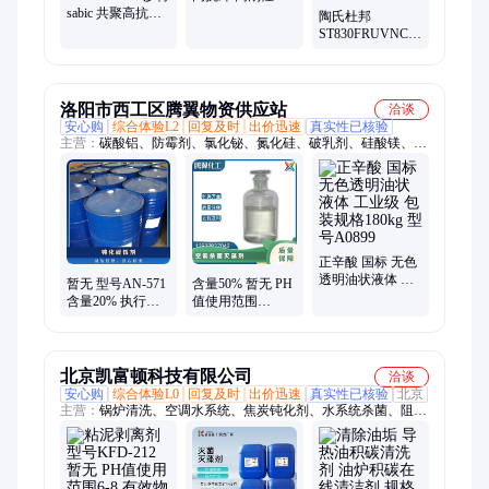
sabic 共聚高抗冲
HDPE 颗粒 薄膜
陶氏杜邦
高刚性 暂无 食品
暂无
ST830FRUVNC010
包装薄膜
阻燃抗紫外线PBT
注塑料
洛阳市西工区腾翼物资供应站
洽谈
安心购
综合体验L2
回复及时
出价迅速
真实性已核验
主营：
碳酸铝、防霉剂、氯化铋、氮化硅、破乳剂、硅酸镁、磷
酸铝、化学试剂、抗静电剂、乙酸乙酯、氢氧化镁、焦磷酸钠、
干燥通风、次磷酸镁、氯化氢乙醇、氯化氢甲醇、聚丙烯酸钾、
闪点提高剂、柴油降凝剂、硫代硫酸铵、聚丙烯酰胺、多聚磷酸
钠、25公斤纸板桶、硫代乙醇酸钠、高分子絮凝剂
正辛酸 国标 无色
透明油状液体 工
暂无 型号AN-571
含量50% 暂无 PH
业级 包装规格
含量20% 执行质
值使用范围
180kg 型号A0899
量标准QB 根据水
3.0±1.5 型号AN-
质 钝化缓蚀剂
342 空调杀菌灭藻
剂
北京凯富顿科技有限公司
洽谈
安心购
综合体验L0
回复及时
出价迅速
真实性已核验
北京
主营：
锅炉清洗、空调水系统、焦炭钝化剂、水系统杀菌、阻垢
分散剂、洗涤高温水、粉尘抑制剂、脱硫增效剂、在线清洗剂、
氧化除藻剂、杀菌灭藻剂、水系统管道、无二氧化氯、空调冷凝
器、金属表面油污、清除附着藻类、烟气湿法脱硫、高电导反渗
透、通风系统清洗、空调风机盘管、导热油炉清洗、玻璃鳞片胶