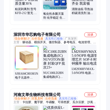
泥、烟气脱硫脱硝、锅炉除垢除锈、填料水垢清洗
粘泥剥离剂 型号
清除油垢 导热油
KFD-212 暂无 PH
积碳清洗剂 油炉
氧化性杀菌灭藻
值使用范围6-8 有
积碳在线清洁剂
剂 化学稳定 生产
效物质含量30％
规格齐全 凯富顿
杀菌灭藻剂 种类
繁多 凯富顿
深圳市华芯购电子有限公司
洽谈
综合体验L0
出价迅速
真实性已核验
广东深圳
主营：
驱动器、模拟开关、微控制器、参考电压、电池管理、视
频开关ic、仪表放大器、音频放大器、开关稳压器、数字隔离
器、精密放大器、运算放大器、点火控制器、开关控制器、可编
程门阵列、接口集成电路、电容电阻
LM2936HVMAX-
NUC100LD2BN
5.0/NOPB 电源管
SJHA04C001M1N46
集成电路(IC)
理芯片 SOP-8 时
电子元器件
NUVOTON/新唐
钟频率 输出电流
SUMITOMO 批次
封装QFP 批次23+
暂无
河南文举生物科技有限公司
洽谈
综合体验L0
回复及时
出价迅速
真实性已核验
主营：
卡拉胶、魔芋胶、牛磺酸、可得然胶、瓜尔豆胶、沙蒿子
胶、海藻酸钠、纳他酶素、食用明胶、聚丙烯酸钠、甲基纤维