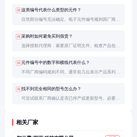
Key、Mouser等也能帮助识别。
这类编号代表什么类型的元件？
问
仅凭部分编号无法确定。电子元件编号规则因厂商而
异，可能是连接器、集成电路、分立元件等。需要更
多信息才能准确判断。
采购时如何避免买到假货？
问
选择授权代理商，索要原厂证明文件。检查产品包
装、标识是否规范，必要时进行样品测试。价格异常
低廉的产品需特别警惕。
元件编号中的数字和横线代表什么？
问
不同厂商编码规则不同。通常前几位表示产品系列，
中间数字区分规格，后缀可能表示封装或特殊版本。
需要参考具体厂商的编码规则。
找不到完全相同的型号怎么办？
问
可尝试联系厂商确认是否已停产或更新型号。必要时
寻找功能兼容的替代型号，但需进行充分的测试验
证。
相关厂家