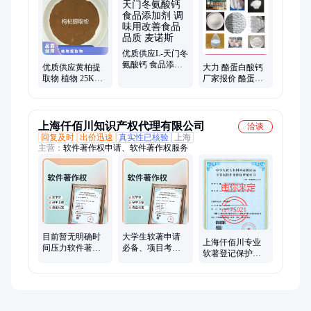
素、酪蛋白酸钠、普鲁兰多糖、乳酸链球菌素、食品级黄原胶
优质供应L-天门冬
氨酸钙 食品添加
优质供应黄柏提
大力 酪蛋白酸钙
剂 调味用改善食
取物 植物 25KG/
厂家报价 酪蛋白
品品质 麦诺斯
箱 麦诺斯 暂无 24
酸钙批发
个月 否 国标
上海仟佰川知识产权代理有限公司
洽谈
回复及时
出价迅速
真实性已核验
上海
主营：
软件著作权申请、软件著作权服务
目前暂无明确时
大学生软著申请
上海仟佰川专业
间压力软件著作
必备、项目考核
软著登记保护源
权可以考虑普通
加分、评奖评
代码全程代办50
件
优、创新创业奖
年有效
励