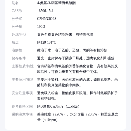
别名
4-氨基-3-硝基苯硫氰酸酯
CAS号
18506-15-1
分子式
C7H5N3O2S
分子量
195.2
外观/性状
黄色至橙黄色结晶粉末，有特殊气味
熔点
约129-131°C
溶解性
微溶于水，溶于乙醇、乙醚、丙酮等有机溶剂
储存条件
避光、密封保存于阴凉干燥处，远离氧化剂和强酸
主要性质/特性
含有硝基和硫氰基的芳香胺类化合物，具有较高的反
应活性，可作为重要的有机合成中间体。
主要应用/用途
主要用于染料、医药和农药的合成，如偶氮染料、杀
菌剂和抗真菌药物的中间体。
安全注意事项
避免吸入粉尘，接触皮肤和眼睛。操作时佩戴防护手
套和护目镜。
参考价格区间
约500-800元/公斤（工业级）
采购注意事项
关注纯度（≥98%）、水分含量（≤0.5%）和重金属含
量（≤10ppm）