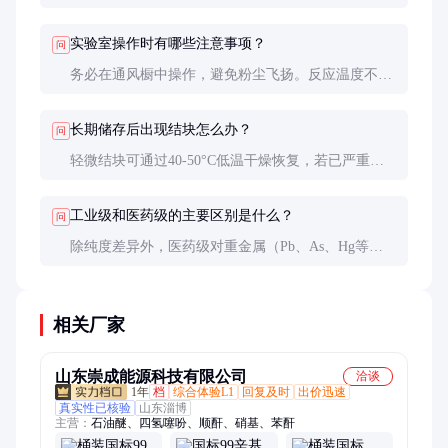
色光和牢度会有所差异。在医药领域基本无可替代，
因其特定的分子骨架是构建某些药效团所必需的。
实验室操作时有哪些注意事项？
问
务必在通风橱中操作，避免粉尘飞扬。反应温度不宜
超过150°C以防分解。后处理时建议先用稀碱洗涤去
除可能的酸性杂质，再用大量水冲洗。废弃物料应作
长期储存后出现结块怎么办？
问
为危险化学品处理。
轻微结块可通过40-50°C低温干燥恢复，若已严重结
块或变色则不建议继续使用。专业建议是采购后6个
月内使用完毕，或充氮保存延长保质期。
工业级和医药级的主要区别是什么？
问
除纯度差异外，医药级对重金属（Pb、As、Hg等）
和残留溶剂有严格限制，通常要求重金属总量
<10ppm，单一溶剂残留<500ppm。生产工艺需符合
GMP规范，并提供完整的可追溯文件。
相关厂家
山东崇成能源科技有限公司
洽谈
1年
档
综合体验L1
回复及时
出价迅速
真实性已核验
山东淄博
主营：
石油醚、四氢噻吩、顺酐、硝基、苯酐