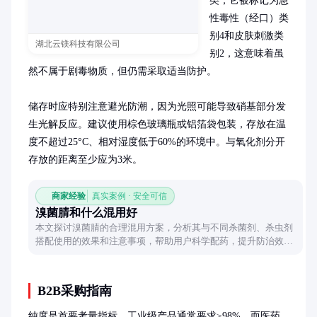
类，它被标记为急
性毒性（经口）类
别4和皮肤刺激类
湖北云镁科技有限公司
别2，这意味着虽
然不属于剧毒物质，但仍需采取适当防护。

储存时应特别注意避光防潮，因为光照可能导致硝基部分发
生光解反应。建议使用棕色玻璃瓶或铝箔袋包装，存放在温
度不超过25°C、相对湿度低于60%的环境中。与氧化剂分开
存放的距离至少应为3米。
商家经验
真实案例 · 安全可信
溴菌腈和什么混用好
本文探讨溴菌腈的合理混用方案，分析其与不同杀菌剂、杀虫剂
搭配使用的效果和注意事项，帮助用户科学配药，提升防治效
率。
B2B采购指南
纯度是首要考量指标，工业级产品通常要求≥98%，而医药