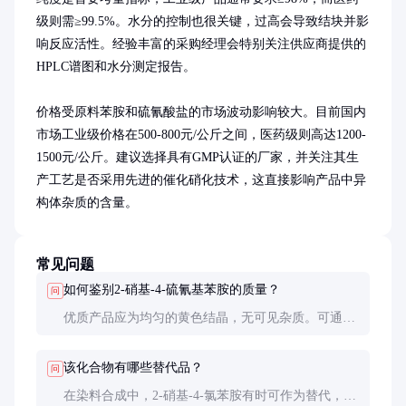
级则需≥99.5%。水分的控制也很关键，过高会导致结块并影
响反应活性。经验丰富的采购经理会特别关注供应商提供的
HPLC谱图和水分测定报告。

价格受原料苯胺和硫氰酸盐的市场波动影响较大。目前国内
市场工业级价格在500-800元/公斤之间，医药级则高达1200-
1500元/公斤。建议选择具有GMP认证的厂家，并关注其生
产工艺是否采用先进的催化硝化技术，这直接影响产品中异
构体杂质的含量。
常见问题
如何鉴别2-硝基-4-硫氰基苯胺的质量？
问
优质产品应为均匀的黄色结晶，无可见杂质。可通过
熔点测试（129-131°C）和TLC分析初步判断，最终
确认需依靠HPLC检测，主要杂质应为同分异构体3-
该化合物有哪些替代品？
问
硝基-4-硫氰基苯胺（含量应<1.5%）。
在染料合成中，2-硝基-4-氯苯胺有时可作为替代，但