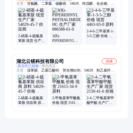
主营：
甘氨酰、二苯胍、碳酸镁、54029、特戊醛、化合物、碲
化钠
2-4-6-三甲基苯-1-
2-硝基-4-硫氰基
3(R)-
3-5-三醇 价格 现
苯胺 现货 生产厂
PIPERIDINYL
货 4463-03-0 原料
家 54029-45-7 供
PHTHALIMIDE
应商
HC 生产厂家
886588-61-0
湖北云镁科技有限公司
洽谈
真实性已核验
湖北武汉
主营：
溴苯腈、乙基己酸锌、荧光增白剂、54029、羟乙基纤维
素、乙酰乙酸乙酯
2-硝基-4-硫氰基
2-甲氧基苯甲酰氯
2-4-二甲氧基苯甲
苯胺 供应商 原料
价格 现货 21615-
酸甲酯 生产厂家
54029-45-7 价格
34-9 原料
现货 2150-41-6 价
格