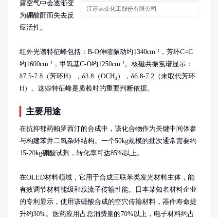
露空气中会逐渐变
江苏从众化工股份有限公司
为硼酸酐而失去反
应活性。

红外光谱特征峰包括：B-O伸缩振动约1340cm⁻¹，芳环C=C
约1600cm⁻¹，甲氧基C-O约1250cm⁻¹。核磁共振氢谱显示：
δ7.5-7.8（芳环H），δ3.8（OCH₃），δ6.8-7.2（未取代芳环
H）。这些特征峰是质检时的重要判断依据。
主要用途
在抗抑郁药帕罗西汀的合成中，该化合物作为关键中间体参
与构建苯并二氧杂环结构。一个50kg规模的批次通常需要约
15-20kg硼酸试剂，转化率可达85%以上。

在OLED材料领域，它用于合成三联苯类发光材料主体，能
有效调节材料能级和载流子传输性能。日本某知名材料企业
的专利显示，使用该硼酸合成的空穴传输材料，器件寿命提
升约30%。医药应用占总消费量的70%以上，电子材料约占