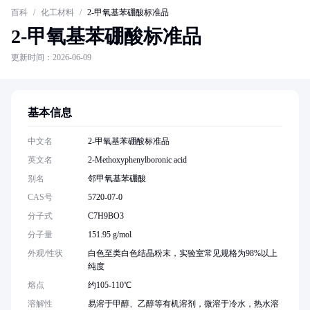
百科
/
化工材料
/
2-甲氧基苯硼酸标准品
2-甲氧基苯硼酸标准品
更新时间：2026-06-09
基本信息
中文名
2-甲氧基苯硼酸标准品
英文名
2-Methoxyphenylboronic acid
别名
邻甲氧基苯硼酸
CAS号
5720-07-0
分子式
C7H9BO3
分子量
151.95 g/mol
外观/性状
白色至类白色结晶粉末，实验室常见规格为98%以上
纯度
熔点
约105-110℃
溶解性
易溶于甲醇、乙醇等有机溶剂，微溶于冷水，热水溶