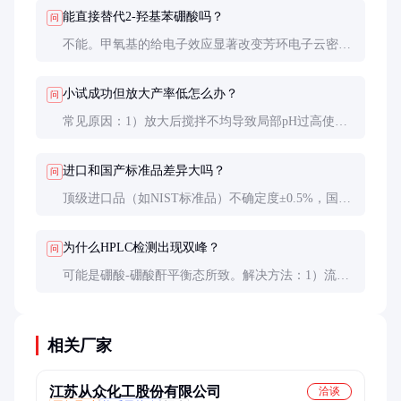
反应发生，则可能已失活。专业检测需测11B NMR，
能直接替代2-羟基苯硼酸吗？
问
活性物质在δ30-32有特征峰。
不能。甲氧基的给电子效应显著改变芳环电子云密
度，反应活性差异可达10倍。替代需重新优化反应条
件，通常需要提高催化剂用量和延长反应时间。
小试成功但放大产率低怎么办？
问
常见原因：1）放大后搅拌不均导致局部pH过高使硼
酸分解；2）后处理时水洗不彻底残留钯催化剂；3）
减压浓缩时温度过高。建议放大前先做24小时稳定性
进口和国产标准品差异大吗？
问
实验。
顶级进口品（如NIST标准品）不确定度±0.5%，国产
优质品±1.5%。常规研究可用国产，但申报注册建议
用进口标准品。关键差异在于杂质谱分析的全面性。
为什么HPLC检测出现双峰？
问
可能是硼酸-硼酸酐平衡态所致。解决方法：1）流动
相加入0.1%甲酸；2）检测前用甲醇-水(1:1)新鲜配制
样品；3）采用离子对色谱法分离。
相关厂家
江苏从众化工股份有限公司
洽谈