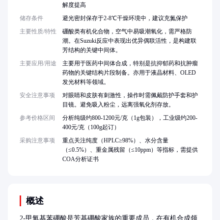
解度提高
储存条件
避光密封保存于2-8℃干燥环境中，建议充氮保护
主要性质/特性
硼酸类有机化合物，空气中易吸潮氧化，需严格防
潮。在Suzuki反应中表现出优异偶联活性，是构建联
芳结构的关键中间体。
主要应用/用途
主要用于医药中间体合成，特别是抗抑郁药和抗肿瘤
药物的关键结构片段制备。亦用于液晶材料、OLED
发光材料等领域。
安全注意事项
对眼睛和皮肤有刺激性，操作时需佩戴防护手套和护
目镜。避免吸入粉尘，远离强氧化剂存放。
参考价格区间
分析纯级约800-1200元/克（1g包装），工业级约200-
400元/克（100g起订）
采购注意事项
重点关注纯度（HPLC≥98%）、水分含量
（≤0.5%）、重金属残留（≤10ppm）等指标，需提供
COA分析证书
概述
2-甲氧基苯硼酸是芳基硼酸家族的重要成员，在有机合成领