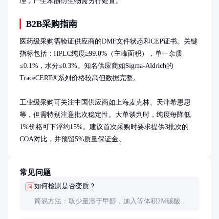
理，产生苯酚衍生物需另行处置。
B2B采购指南
医药级采购需验证供应商的DMF文件状态和CEP证书。关键
指标包括：HPLC纯度≥99.0%（主峰面积），单一杂质
≤0.1%，水分≤0.3%。知名供应商如Sigma-Aldrich的
TraceCERT®系列价格较高但数据完整。

工业级采购可关注中国供应商如上海麦克林、天津希恩思
等，但需特别注意批次稳定性。大单谈判时，纯度每降低
1%价格可下浮约15%。建议首次采购时要求提供3批次的
COA对比，并预留5%质量保证金。
常见问题
如何检测是否变质？
问
简易方法：取少量溶于甲醇，加入等体积2M碳酸钠
溶液和少量Pd(PPh3)4催化剂，若60℃下1小时无偶联