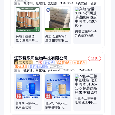
主营：
粘结剂、阻燃剂、絮凝剂、3584-23-4、l-丙交酯、引发
剂、哌啶基、封端剂、乙交酯、抗菌剂、交联剂、肌肽锌、增亮
剂、干燥剂、润滑剂、护发剂、粘合剂、对位酯、阻聚剂、稀释
剂、羟乙基、偶联剂、分散剂、中间体、丙烯酸锌
兴琰 含量99% 4-
异丙基苯磺酰氯
兴琰 3-氨基-2-
兴琰 含量99% 4-
医药中间体
氯-6-三氟甲基吡
氯-3-硝基喹啉 医
54997-90-9
啶 有机合成
药中间体 39061-
117519-09-2
97-7
江苏普乐司生物科技有限公司
洽谈
6年
档
安心购
综合体验L2
回复及时
出价迅速
真实性已核验
江苏常州
主营：
橡胶油、白芷油、pbtcaona4、7782-92-5、2905-60-4、
5989-81-1、1305-62-0、1192-62-7、9005-32-7、7775-27-1、8050-
09-7、1739-84-0、7786-30-3、6920-22-5、三辛胺、1897-52-5、
7727-21-1、艾叶油、二甲基、桉树醇、重质苯、活性炭、安息
油、正辛烷、黄糊精
2-氯-4-三氟甲基
吡啶 化工中间体
普乐司 2-氟-6-三
普乐司 2-氯-6-三
81565-18-6 桶装结
氟甲基吡啶
氟甲基吡啶 化工
晶粉末 有机原料
（FTF) 化工中间
中间体 39890-95-4