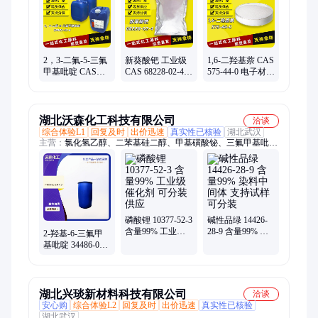
2，3-二氟-5-三氟
新葵酸钯 工业级
1,6-二羟基萘 CAS
甲基吡啶 CAS
CAS 68228-02-4
575-44-0 电子材料
89402-42-6 中间体
电镀金属表面处
有机合成中间体
材料 可拆包
理剂 现货
斯麦克 现货
湖北沃森化工科技有限公司
洽谈
综合体验L1
回复及时
出价迅速
真实性已核验
湖北武汉
主营：
氯化氢乙醇、二苯基硅二醇、甲基磺酸铋、三氟甲基吡
啶、阻燃剂DDP、萃取剂、HTPB、防老剂
磷酸锂 10377-52-3
碱性品绿 14426-
含量99% 工业级
28-9 含量99% 染
2-羟基-6-三氟甲
催化剂 可分装供
料中间体 支持试
基吡啶 34486-06-1
应
样 可分装
有机合成中间体
1KG
湖北兴琰新材料科技有限公司
洽谈
安心购
综合体验L2
回复及时
出价迅速
真实性已核验
湖北武汉