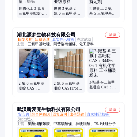
酚、水杨酸乙基己酯
世腾化工 2-氯-6-
世腾 3-氨基-2-
世腾化工 2-氨
三氟甲基吡啶 cas
氯-6-三氟甲基吡
基-5-三氟甲基吡
号：39890-95-4 含
啶 117519-09-2 工
啶 cas号：74784-
量：99%
业级原料
70-6 支持定制
湖北源梦生物科技有限公司
洽谈
回复及时
出价迅速
真实性已核验
湖北武汉
主营：
三氟甲基吡啶、阿昔洛韦侧链、化工原料
2-羟基-6-三氟甲
2-氟-6-三氟甲基
2-氯-6-三氟甲基
基吡啶 CAS：
吡啶 CAS：
吡啶 CAS117519-
34486-06-1 有机化
94239-04-0 有机合
09-2 有机化学原
学原料 工业桶装
成中间体 源梦 可
料 杀虫剂合成原
粉末
拆零
料
武汉斯麦克生物科技有限公司
洽谈
安心购
综合体验L0
回复及时
出价迅速
真实性已核验
湖北武汉
主营：
硫酸烟酰苯胺、甲基磺酸铋、异硬脂酸、TS-1钛硅分子
筛、2-氯丙酰氯、油酸咪唑啉、苯基膦酸、单宁酸、抗氧剂、中
间体、离子液体