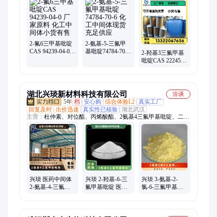
2-氟6三甲基吡啶
2-氨基-5-三氟甲
CAS 94239-04-0
基吡啶74784-70-6
2-羟基3三氟甲基
厂家原料 化工中
化工中间体现货
吡啶CAS 22245-
间体小货有售
充足供应
83-6 厂家原料 化
工中间体
湖北兴琰新材料科技有限公司
洽谈
5年
档
安心购
综合体验L2
真实工厂
回复及时
出价迅速
真实性已核验
湖北武汉
主营：
杜仲素、对位酯、丙烯酸酯、2氨基4三氟甲基吡啶、二氧
化硫脲、乙基麦芽酚、饲料添加剂、油酸基硬脂酸、二苯基硅二
醇
兴琰 医药中间体
兴琰 2-羟基-6-三
兴琰 3-氨基-2-
2-氨基-4-三氟甲
氟甲基吡啶 医药
氯-6-三氟甲基吡
基吡啶 106447-97-
中间体 34486-06-1
啶 有机合成
6
117519-09-2