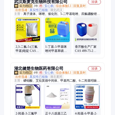
武汉斯麦克生物科技有限公司
洽谈
3年
档
安心购
综合体验L1
回复及时
出价迅速
真实性已核验
湖北武汉
主营：
离子液体、咪唑、催化剂、5-二甲基吡唑、四氟硼酸锂、
氟化物、全氟辛基三甲氧基硅烷、阻燃剂、正丁醇锆、香兰基丁
醚、丙酮肟、双酚E型氰酸酯、叔丁基乙烯基醚、钯碳催化剂、
钛硅分子筛、硫酸烟酰苯胺、丙酮缩氨基硫脲
2,3-二氟-5-(三氟
1-丁基-3-甲基咪
香芹酚生产厂家
甲基)吡啶 CAS
唑对甲基苯磺酸
CAS 499-75-2
89402-42-6 斯麦克
盐 925230-47-3 离
99%含量 斯麦克
供应 科研用
子液体 可拆包
现货
湖北健楚生物医药有限公司
洽谈
4年
档
安心购
综合体验L1
回复及时
出价迅速
真实性已核验
湖北黄冈
主营：
磷钼酸、艾拉莫德中间体、甲基丙二酸、6-二羟基吲哚、
β-丙氨酸甲酯盐酸盐、7-去氢胆固醇、2-辛基十二醇、D-荧光素
钾盐、BIS-TRIS、光引发剂、苯芴醇、溴芬酸钠中间体、樟脑
醌、钼酸钾、丝素蛋白、盐酸胍、聚二羟基吲哚、甘氨胆酸钠
盐、半叶素、胆固醇、蛋白酶K、光引发剂LAP、甲基丙烯酸氧
杂环丁烷
2-羟基-3-三氟甲
正十八烷基三乙
4-羟基-6-甲基-2-