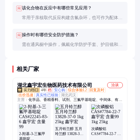
该化合物在反应中有哪些常见应用？
问
常用于亲核取代反应构建含氟杂环，也可作为配体参
与金属有机反应。在医药中间体合成中应用尤其广
泛。
操作时有哪些安全防护措施？
问
需在通风橱中操作，佩戴化学防护手套、护目镜和实
验服。避免直接接触皮肤和眼睛，如不慎接触应立即
用大量清水冲洗。
相关厂家
湖北鑫宇宏生物医药技术有限公司
洽谈
4年
档
安心购
综合体验L2
回复及时
出价迅速
真实性已核验
湖北武汉
主营：
化学品、香精香料、试剂、三氟甲基吡啶、中间体、有机
硅、橡胶树脂、催化剂、纳米材料
五月铃兰醇 五月
次磷酸铝
2-羟基-3-三氟甲
玲兰醇 13828-37-0
CAS#7784-22-7 鑫
基吡啶
1kg 25kg 鑫宇宏
宇宏 含量99 1kg