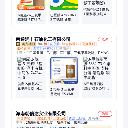
抗氧剂702 118-82-
1 塑料添加剂 4,4'-
2-氨基-5-三氟甲
巴豆腈 4786-20-3
亚甲基双(2,6-二叔
基吡啶 74784-70-6
2-丁烯腈 通用试
丁基苯酚)
有机合成中间体
剂 多规格有现货
支持样品
南通润丰石油化工有限公司
洽谈
5年
档
安心购
综合体验L2
回复及时
出价迅速
真实性已核验
江苏南通
主营：
二甲基亚砜、乙二醇、丙二醇、三氟甲基吡啶、DMAC
供应 2-氨基-5-三
3-甲氧基丙胺
氟甲基吡啶 润丰
5332-73-0 染料中
2-羟基-3-三氟甲
有机中间体
间体 支持分装 清
基吡啶 22245-83-6
74784-70-6
洗剂 润丰现货
有机合成中间体
润丰现货
海南朝信达实业有限公司
洽谈
综合体验L0
回复及时
出价迅速
资质已核验
海南海口
主营：
2氟6三氟甲基吡啶、氨基丁酸、胍基乙酸