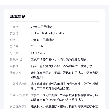
基本信息
中文名
2-氟6三甲基吡啶
英文名
2-Fluoro-6-trimethylpyridine
别名
2-氟-6-三甲基吡啶
分子式
C8H10FN
分子量
139.17 g/mol
外观/性状
无色至淡黄色液体，具有特殊的吡啶类气味
溶解性
易溶于有机溶剂如乙醇、乙醚和氯仿，微溶于水
储存条件
密封保存于阴凉、干燥、通风良好的地方，远离火源
和氧化剂
主要性质/特性
具有吡啶环的碱性和氟原子的强电负性，化学性质活
泼，可用于多种有机合成反应。
主要应用/用途
主要用于医药中间体、农药合成及材料科学领域，特
别是在含氟化合物的合成中具有重要地位。
安全注意事项
避免吸入、接触皮肤和眼睛，操作时需佩戴防护手套