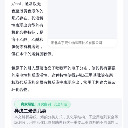
g/mol，通常以无
色至淡黄色液体的
形式存在。其溶解
性表现出典型的有
机化合物特征，易
溶于乙醇、乙醚和
湖北鑫宇宏生物医药技术有限公司
氯仿等有机溶剂，
但在水中的溶解度较低。

氟原子的引入显著改变了吡啶环的电子分布，使其具有更强
的亲电性和反应活性。这种特性使得2-氟6三甲基吡啶在亲
核取代反应和金属有机反应中表现突出，常用于构建含氟杂
环化合物。
商家经验
真实案例 · 安全可信
异戊二烯是几类
本文解析异戊二烯的分类方式，从化学结构、工业用途到安全等
级划分，用生活化比喻帮助理解这一重要工业原料的不同属性分
类。