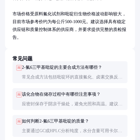
市场价格受原料氟化试剂和吡啶衍生物价格波动影响较大，
目前市场参考价约为每公斤500-1000元。建议选择具有稳定
供应链和质量控制体系的供应商，并要求提供完整的质检报
告。
常见问题
2-氟6三甲基吡啶的主要合成方法有哪些？
问
常见合成方法包括吡啶环的直接氟化、卤素交换反应
等。选择方法时需考虑原料可获得性、反应条件和目
标纯度要求。
该化合物在储存过程中有哪些注意事项？
问
应密封保存于阴凉干燥处，避免光照和高温。建议使
用棕色玻璃瓶或惰性气体保护，以延长保存期限。
如何判断2-氟6三甲基吡啶的质量？
问
主要通过GC或HPLC分析纯度，水分含量可用卡尔费
休法测定。优质产品还应提供详细的杂质分析报告。