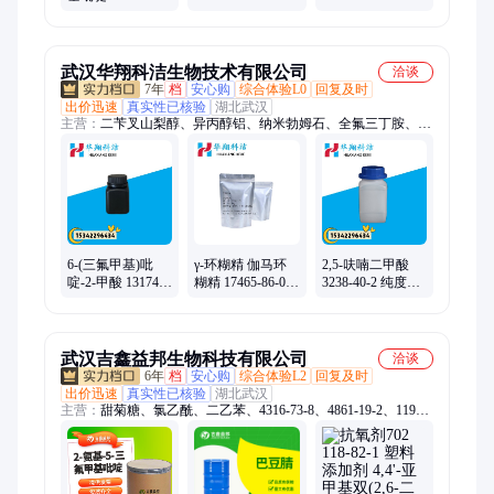
CAS#22245-83-6
25kg
鑫宇宏 含量99
武汉华翔科洁生物技术有限公司
洽谈
7年
档
安心购
综合体验L0
回复及时
出价迅速
真实性已核验
湖北武汉
主营：
二苄叉山梨醇、异丙醇铝、纳米勃姆石、全氟三丁胺、六
氟丙烯二聚体、六氟环氧丙烷二聚体、二异戊基硫醚、隐色结晶
紫、邻菲罗啉
6-(三氟甲基)吡
γ-环糊精 伽马环
2,5-呋喃二甲酸
啶-2-甲酸 131747-
糊精 17465-86-0
3238-40-2 纯度
42-7 纯度98% 用
纯度99.5% 用于香
99% 用于合成新
作有机中间体
料改性剂等
型生物基高分子
材料
武汉吉鑫益邦生物科技有限公司
洽谈
6年
档
安心购
综合体验L2
回复及时
出价迅速
真实性已核验
湖北武汉
主营：
甜菊糖、氯乙酰、二乙苯、4316-73-8、4861-19-2、1192-
62-7、7783-40-6、8002-74-2、7782-61-8、2842-44-6、聚醚f68、
1310-58-3、酞菁绿、阻燃剂、二戊烯、单甲醚、硫酸锂、大理
石、羊脂酸、磷酸氢、龙脑油、聚甘油、二聚酸、戊二醇、磺化
油