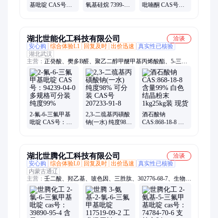
基吡啶 CAS号
氧基硅烷 7399-00-
吡喃酮 CAS号
22245-83-6 健楚生
0 优等品 聚异丁
675-10-5 健楚生物
物 优势供应 按需
烯成分 健楚生物
优势供应 按需分
分装
装
湖北世能化工科技有限公司
洽谈
安心购
综合体验L1
回复及时
出价迅速
真实性已核验
湖北武汉
主营：
正癸酸、樊多B醛、聚乙二醇甲醚甲基丙烯酸酯、5-三甲
基己醛、三羟甲基氨基甲烷盐酸盐、山梨醇缩水甘油醚、聚苯
胺、磷脂酸铵盐、谷胱甘肽、二氧化钒、3二羟基萘、二苯酮、
庚酰氯、菲尼酮、茶香醇、苹果酸、菠萝醚
2-氟-6-三氟甲基
2,3-二巯基丙磺酸
酒石酸钠
吡啶 CAS号：
钠(一水) 纯度98%
CAS:868-18-8 含
94239-04-0 多规格
可分装 CAS号
量99% 白色结晶
可分装 纯度99%
207233-91-8
粉末 1kg25kg装
现货
湖北世腾化工科技有限公司
洽谈
安心购
综合体验L0
回复及时
出价迅速
真实性已核验
内蒙古通辽
主营：
壬二酸、羟乙基、玻色因、三胜肽、302776-68-7、生物素
三肽、棕榈酰三肽、乙基己基三嗪酮、依克多因、抗坏血酸、谷
胱甘肽、苯甲酸己酯、葡糖基芦丁、紫外吸收剂、辛氧基甘油、
乙酰基四肽、肉豆蔻酰五肽、植物油脂肪酸、氨基羟苯甲酰、紫
外线吸收剂、维生素c乙基醚、二氢燕麦生物碱、苯乙基间苯二