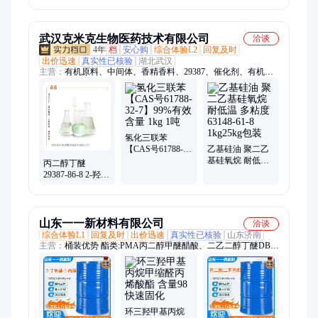
国标106-91-2
散剂稀释剂
武汉克米克生物医药技术有限公司
洽谈
4年
档
安心购
综合体验L2
回复及时
出价迅速
真实性已核验
湖北武汉
主营：
有机原料、中间体、香精香料、29387、催化剂、有机
硅、表面活性剂
氢化三联苯
【CAS号61788-
乙基硅油 聚二乙
32-7】99%有效含
基硅氧烷 耐低温
丙二醇丁醚
量 1kg 1吨
多粘度 63148-61-8
29387-86-8 2-羟丙
1kg25kg包装
基丁基醚PNB 2-
丁氧基-1-丙醇 1kg
25kg
山东一一新材料有限公司
洽谈
综合体验L1
回复及时
出价迅速
真实性已核验
山东济南
主营：
桶装优势 酯类:PMA丙二醇甲醚醋酸、二乙二醇丁醚DB、
精丙、异丙醇、乙二醇丁醚BCS、二丙酮醇、无水乙醇、甲缩
醛、甲醇、二甲苯、环己酮、乙二醇乙醚醋酸酯、乙二醇二醋酸
酯、二丙二醇甲醚醋酸酯、丙二醇二乙酸酯、二丙二醇丁醚
DPNB、二丙二醇甲醚、甲基异丁基甲酮、甲基丙烯酸羟丙酯、
丙烯酸乙酯、甲基环己烷、二价酸酯、无水丁酯、无水乙酯
环三羟甲基丙烷