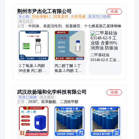
荆州市尹杰化工有限公司
洽谈
安心购
综合体验L1
回复及时
出价迅速
真实性已核验
湖北武汉
主营：
中间体、表面活性剂、烷基糖苷、十七烯基胺乙基咪唑啉
二甲基硅油
63148-62-9 工业级
含量99% 润滑油
2-丁氧基-1-丙醇
丙二醇丁醚 1-丁
防振油
99含量 丙二醇丁
氧基-2-丙醇 工业
醚 工业溶剂 现货
溶剂 分散剂 现货
武汉欣扬瑞和化学科技有限公司
洽谈
资质已核验
湖北襄阳
主营：
29387、双草酸酯、二茂铁甲醛