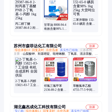
铋、氧化亚铁、封端硅油、左旋乳酸)、六水氯化钇、己基磺酸
盐、恩诺沙星钠、二聚季戊四醇、聚醚硫酸酯钠、恶唑啉交联
剂、洗手凝胶增稠剂、生物活性玻璃粉、氰基丙烯酸乙酯、脱硫
脱氢催化剂
二苯并噻吩 132-
丙二醇丁醚
65-0 碘芴 含量
甘草油 8008-94-4
29387-86-8 2-羟丙
98% 1kg 25kg 大
有效含量99% 1kg
基丁基醚PNB 2-
货吨位可售
25kg 多种用途级
丁氧基-1-丙醇 1kg
别
25kg
苏州市森菲达化工有限公司
洽谈
综合体验L0
回复及时
出价迅速
真实性已核验
江苏苏州
主营：
山梨酸钾、羟基嘧啶、吡唑啉酮、丁氧基、清凉茶酸、山
梨酸钙、磺酸苯基、叔丁基锂、双乙烯酮、基氨基锂、氯乙酰
氯、三正丁基、四羟甲基、乙酰苯胺、甲基苯基、氯羟吡啶、硫
酸磷脲
2-丁氧基-1-丙醇
15821-83-7 工业级
邻氯三氯甲苯
草酰氯单乙酯
有机合成原料 全
2136-89-2 含量
4755-77-5 中间体
国供应
99% 有机中间体
工业级现货充足
全国包邮
湖北鑫杰成化工科技有限公司
洽谈
安心购
综合体验L1
回复及时
出价迅速
真实性已核验