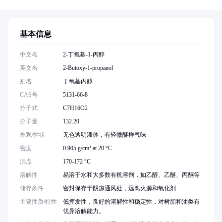
基本信息
中文名
2-丁氧基-1-丙醇
英文名
2-Butoxy-1-propanol
别名
丁氧基丙醇
CAS号
5131-66-8
分子式
C7H16O2
分子量
132.20
外观/性状
无色透明液体，有轻微醚样气味
密度
0.905 g/cm³ at 20 °C
沸点
170-172 °C
溶解性
易溶于水和大多数有机溶剂，如乙醇、乙醚、丙酮等
储存条件
密封保存于阴凉通风处，远离火源和氧化剂
主要性质/特性
低挥发性，良好的溶解性和稳定性，对树脂和油类有
优异溶解能力。