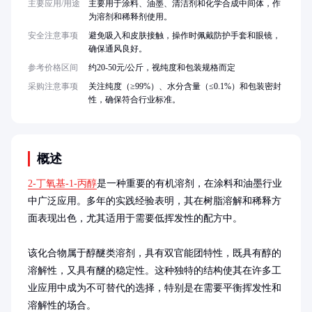
主要应用/用途
主要用于涂料、油墨、清洁剂和化学合成中间体，作
为溶剂和稀释剂使用。
安全注意事项
避免吸入和皮肤接触，操作时佩戴防护手套和眼镜，
确保通风良好。
参考价格区间
约20-50元/公斤，视纯度和包装规格而定
采购注意事项
关注纯度（≥99%）、水分含量（≤0.1%）和包装密封
性，确保符合行业标准。
概述
2-丁氧基-1-丙醇
是一种重要的有机溶剂，在涂料和油墨行业
中广泛应用。多年的实践经验表明，其在树脂溶解和稀释方
面表现出色，尤其适用于需要低挥发性的配方中。

该化合物属于醇醚类溶剂，具有双官能团特性，既具有醇的
溶解性，又具有醚的稳定性。这种独特的结构使其在许多工
业应用中成为不可替代的选择，特别是在需要平衡挥发性和
溶解性的场合。