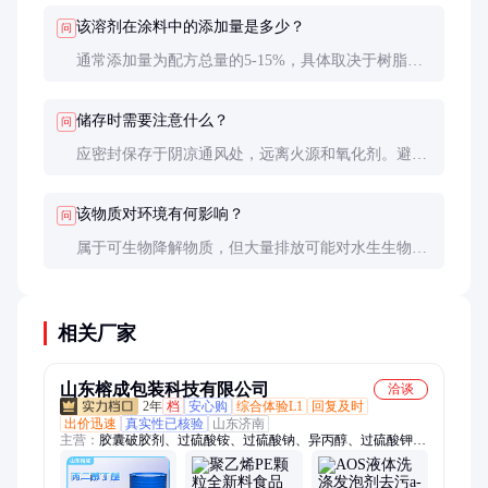
该溶剂在涂料中的添加量是多少？
问
通常添加量为配方总量的5-15%，具体取决于树脂类
型和所需性能。建议通过小试确定最佳用量。
储存时需要注意什么？
问
应密封保存于阴凉通风处，远离火源和氧化剂。避免
阳光直射和高温环境，定期检查包装完整性。
该物质对环境有何影响？
问
属于可生物降解物质，但大量排放可能对水生生物造
成危害。应按照当地环保法规进行处理和处置。
相关厂家
山东榕成包装科技有限公司
洽谈
2年
档
安心购
综合体验L1
回复及时
出价迅速
真实性已核验
山东济南
主营：
胶囊破胶剂、过硫酸铵、过硫酸钠、异丙醇、过硫酸钾、
淀粉、乙二醇、乙酸钠、苯乙烯、石油化工、助剂原料