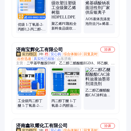
AOS液体洗涤发
聚乙烯PE颗粒全
泡剂去污a-烯基磺
优级 1-丁氧基-2-
新料食品级吹塑
酸钠表面活性剂
丙醇1,2-丙二醇-1-
注塑级工业级聚
厂家供应银离子
单丁醚2-羟丙基·
乙烯树脂
丁基醚
HDPELLDPE
济南宝辉化工有限公司
洽谈
3年
档
安心购
综合体验L0
回复及时
出价迅速
真实性已核验
山东济南
主营：
二甲基甲酰胺DMF、乙二醇二醋酸酯EGDA、环己酮、异
丙醇、丙二醇甲醚醋酸酯PMA、二价酸酯DBE、醋酸乙酯、
EPMA、正丁醇、丙二醇甲醚PM、聚甲氧基二甲醚DMM、二甲
苯、乙二醇、甲醇、乙二醇丁醚、二甲基二硫醚、丙二醇、乙二
醇乙醚醋酸酯、二辛酯、苯酚
乙二醇乙醚醋酸
酯CAC涂料油漆
油墨溶剂清洗剂
工业级丙二醇丁
丙二醇丁醚 1-丁
醚 1-丁氧基-2-丙
氧基-2-丙醇油墨
醇CAS号5131-66-
涂料溶剂CAS号
8 99%含量现货速
5131-66-8 99%含
发
量
济南鑫玖耀化工有限公司
洽谈
2年
档
安心购
综合体验L1
回复及时