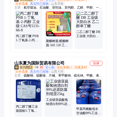
出价迅速
真实性已核验
山东济南
主营：
航空煤油、石油醚、溶剂油、异丙醇、乙醇、甲醇、一乙
醇胺、三乙醇胺、二氯甲烷、环己酮、四氢呋喃、丙二醇甲醚、
丙二醇乙醚、丙二醇丁醚、环己烷、冰醋酸、甲基吡咯烷酮、二
甲基乙醇胺、二价酸酯、四氯乙烯、乙酸乙酯、二乙二醇丁醚、
己二酸二辛酯、二甲基甲酰胺、甲基叔丁基醚
二乙二醇丁醚 DB
丙二醇丁醚 PNB
工业级 大防白水
1-丁氧基-2-丙醇
乙二醇单丁醚
聚酮树脂 醛酮树
工业级 CAS号
脂 A81 120 工业
5131-66-8
级 油墨粘合剂 涂
料工业溶剂
山东夏为国际贸易有限公司
洽谈
1年
档
安心购
综合体验L1
回复及时
出价迅速
真实性已核验
山西大同
主营：
硫酸铜、硫酸镍、片碱、苯甲酸钠、硫化钠、甲酸、液
碱、铭酸酐、保险粉、丁二醇、亚硫酸氢钠、硼酸、苯酚、乙二
醇
工业级亚硫酸氢
钠漂白剂99%还原
丙二醇丁醚工业
防腐剂现货25kg
甲基丙烯酸缩水
级国标1-丁氧
甘油酯99%工业级
基-2-丙醇99%分