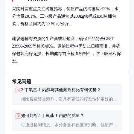
采购时需重点关注纯度指标，优质产品的纯度应≥99%，水
分含量≤0.1%。工业级产品通常以200kg铁桶或IBC吨桶包
装，价格区间约为20-50元/公斤。

建议选择有资质的生产商或经销商，确保产品符合GB/T 
23990-2009等相关标准。运输过程中需防止日晒雨淋，并确
保包装完好无损。长期储存前应检查密封性，防止吸潮和挥
发。
常见问题
2-丁氧基-1-丙醇与其他溶剂相比有何优势？
问
相比普通醇类溶剂，它具有更低的挥发性和更好的树
脂溶解能力；相比醚类溶剂，它的毒性和刺激性更
低，使用更安全。
如何判断2-丁氧基-1-丙醇的质量？
问
可通过检测纯度、水分含量和色度来判断。优质产品
应为无色透明液体，纯度≥99%，水分含量≤0.1%。