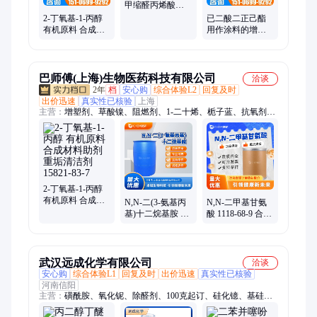
甲缩醛丙烯酸酯
含量98 快速固化
2-丁氧基-1-丙醇
已二酸二正己酯
有机原料 合成材
用作涂料的增塑
料助剂 重垢清洁
剂和溶剂 工业级
剂 15821-83-7
含量99
巴师傅(上海)生物医药科技有限公司
洽谈
2年
档
安心购
综合体验L2
回复及时
出价迅速
真实性已核验
上海
主营：
增塑剂、草酸镍、阻燃剂、1-二十烯、栀子蓝、抗氧剂、
偶联剂、异壬酸、间氟溴苄、异胞嘧啶、磷酸三钾、油墨油剂、
洗涤助剂、苯磺酸钠、单体香料、环磺酮酸、分散染料、无机颜
料、苹果酸镁、表面处理剂、丙二醇甲醚、化妆品原料、丁酸甘
油酯、硅烷处理剂、表面活性剂
2-丁氧基-1-丙醇
有机原料 合成材
N,N-二(3-氨基丙
N,N-二甲基甘氨
料助剂 重垢清洁
基)十二烷基胺 合
酸 1118-68-9 合成
剂 15821-83-7
成中间体 日化原
中间体 支持试样
料 2372-82-9 现货
现货
武汉远成化学有限公司
洽谈
安心购
综合体验L1
回复及时
出价迅速
真实性已核验
河南信阳
主营：
磺酰胺、氧化铌、除醛剂、100克起订、硅化镱、基硅
油、成核剂、酞菁钴、甘氨酸铬、光学树脂、鼠李糖脂、甲磺酸