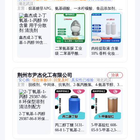
湖北武汉
主营：
烷基糖苷APG、氨基磺酸、一水柠檬酸、食品添加剂、表
面活性剂
鑫杰成 2-丁氧
基-1-丙醇 99含量
用于分散剂 清洗
二苯氨基脲 工业
肉桂提取液 含量
剂
级 二苯基甲酰肼
10% 香料 化妆品
吸附指示剂 分析
原料 用于有机合
试剂
成
荆州市尹杰化工有限公司
洽谈
安心购
综合体验L0
回复及时
真实性已核验
湖北武汉
主营：
脱模剂、中间体、抗氧剂、2-氯丙酰氯、4-氨基苄醇、3-
氯丙酰氯、1-金刚烷甲醇、1-溴-4-氯丁烷、1-氯-6-羟基己烷、粘
合剂、固化剂、染色助剂、防灰雾剂、乙二氧基、乙基己醇、邻
苯二甲、丙烯酰氯、光盘涂料、二氧基噻吩、表面活性剂、对氨
基苯甲醇、羧甲基纤维素、四氢呋喃甲醇、纳米管复合材料、全
氟辛基乙基醇
2-丁氧基-1-丙醇
29387-86-8 环保型
溶剂 清洁剂配方
丙二醇丁醚 5131-
5-甲基靛红 608-
66-8 1-丁氧基-2-
05-9 5-甲基-2,3-吲
丙醇 家用清洁剂
哚二酮 尹杰化工