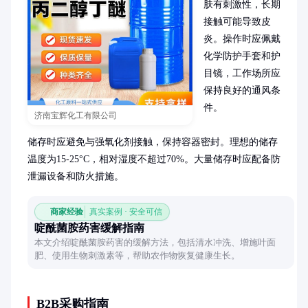
肤有刺激性，长期
接触可能导致皮
炎。操作时应佩戴
化学防护手套和护
目镜，工作场所应
保持良好的通风条
件。

济南宝辉化工有限公司
储存时应避免与强氧化剂接触，保持容器密封。理想的储存
温度为15-25°C，相对湿度不超过70%。大量储存时应配备防
泄漏设备和防火措施。
商家经验
真实案例 · 安全可信
啶酰菌胺药害缓解指南
本文介绍啶酰菌胺药害的缓解方法，包括清水冲洗、增施叶面
肥、使用生物刺激素等，帮助农作物恢复健康生长。
B2B采购指南