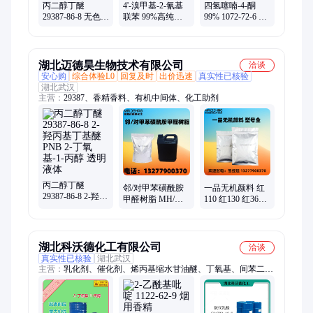
丙二醇丁醚
4'-溴甲基-2-氰基
四氢噻喃-4-酮
29387-86-8 无色或
联苯 99%高纯度
99% 1072-72-6 氢
淡黄色透明液体
品质保证 应用广
噻喃-4-酮 欣扬瑞
2-丁氧基-1-丙醇
泛
和 工业级 高含量
湖北迈德昊生物技术有限公司
洽谈
安心购
综合体验L0
回复及时
出价迅速
真实性已核验
湖北武汉
主营：
29387、香精香料、有机中间体、化工助剂
丙二醇丁醚
邻/对甲苯磺酰胺
一品无机颜料 红
29387-86-8 2-羟丙
甲醛树脂 MH/MS
110 红130 红3620
基丁基醚 PNB 2-
含量99% 软化
黄313 橙960 型号
丁氧基-1-丙醇 透
60℃ 优级 CAS
全 1kg样品装
明液体
1338-51-8
湖北科沃德化工有限公司
洽谈
真实性已核验
湖北武汉
主营：
乳化剂、催化剂、烯丙基缩水甘油醚、丁氧基、间苯二甲
胺、航空煤油、六甲基二硅氮烷、硅酸乙酯、月桂酰肌氨酸钠、
安息香乙醚、光引发剂BP、二苯甲酮、硫氰酸亚铜、四甲氧基
硅烷、异佛尔酮二异氰酸酯