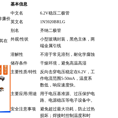
基本信息
中文名
6.2V稳压二极管
作廉价
英文名
1N5920BRLG
别名
齐纳二极管
外观/性状
小型玻璃封装，黑色主体，两
其在
端金属引线
。
溶解性
不溶于常见溶剂，耐化学腐蚀
储存条件
干燥环境，避免高温高湿
主要性质/特性
反向击穿电压稳定在6.2V，工
作电流范围5-50mA，温度系
数低，响应速度快。
主要应用/用途
用于电压基准源、过压保护电
路、电源稳压等电子设备中。
安全注意事项
避免超过最大功耗，防止过热
损坏；焊接时控制温度和时