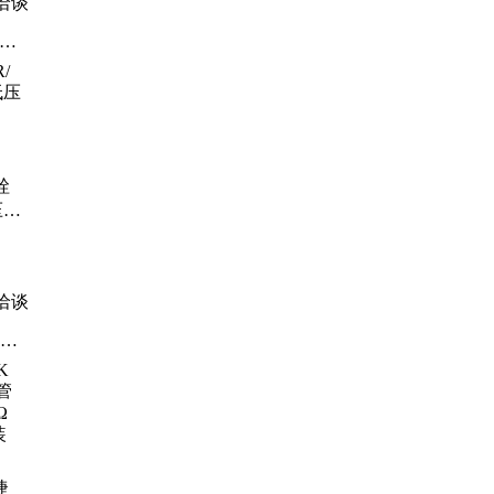
洽谈
、整
、
复
、
铨
压场
T
洽谈
管、
能、
、海
可控
捷