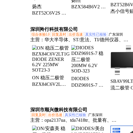
扬杰
BZT52B6
扬杰
BZX584B6V2 贴
杰小信号
BZT52C6V2S 贴
片稳压二极管
压二极管 S
片二极管 稳压二
6.2V 塑封SOD-
123封装 6.
极管6.2V SOD-
523封装 丝印A2
深圳羚行科技有限公司
0.5W 丝印
323封装塑封 丝
综合体验L0
回复及时
出价迅速
真实性已核验
广东深圳
印WA
主营：
华大半导体、ST/意法、TI/德州仪器、
BZX84C6V2LT1G、NXP/恩智浦、LINEAR/凌特
ROHM/罗姆、集成电路IC、单片机、微控制器、
器、电子元件、电源管理芯片
ON 稳压二极管
DIODES
SBAV99L
BZX84C6V2LT1G
DDZ9691S-7 稳
流二极管 O
DIODE ZENER
压二极管
森美 封装SO
6.2V 225MW
200MW 6.2V
批号23+
SOT23-3
SOD-323
深圳市顺兴微科技有限公司
回复及时
出价迅速
真实性已核验
广东深圳
主营：
opa2137ua、tda7418tr、批量有、
BZX84C6V2LT1G、pzta92t1g、bas20ht1g、bcx56