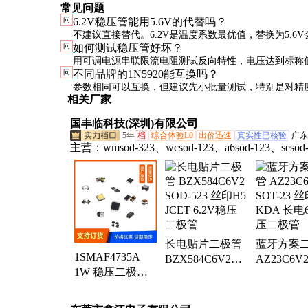
常见问题
问
6.2V稳压管能用5.6V的代替吗？
不建议直接替代。6.2V是温度系数最优值，替换为5.6
问
如何测试稳压管好坏？
性能，特别是对温度稳定性有要求的应用。
用可调电源串联限流电阻测试反向特性，电压达到标称
问
不同品牌的1N5920能互换吗？
稳定。也可用二极管档测正向压降（约0.7V）初步判断
参数相同可以互换，但建议先小批量测试，特别是对精
相关厂家
应用。
国丰临科技(深圳)有限公司
5年
档
综合体验L0
出价迅速
真实性已核验
广东
主营：
wmsod-323、wcsod-123、a6sod-123、sesod
wxsod-123、wdsod-323、x4sod-123、6hsod-123、6
123、4zsod-123、mmbd4148t、mmbd4148a、3eso
蜡烛灯、wgsod-123、5psod-123、y2sod-323、
wnsod-123、d6sod-123、sksod-123、mmsz5244b、c
323、5nsod-123、4fsod-123
长电贴片二极管
蓝牙方案
1SMAF4735A
BZX584C6V2
AZ23C6V2
1W 稳压二极管
SOD-523 丝印H5
23 丝印KD
6.2V SMAF 超薄
JCET 6.2V稳压
电6.2V稳
丝印735A JD 晶
二极管
管