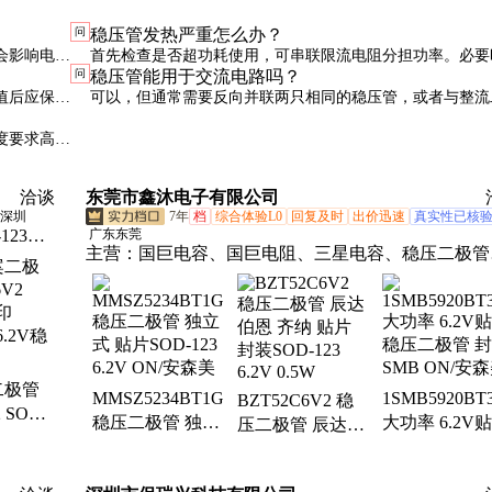
问
稳压管发热严重怎么办？
V会影响电路
首先检查是否超功耗使用，可串联限流电阻分担功率。必要
问
稳压管能用于交流电路吗？
更大功率的型号或加散热措施。
值后应保持
可以，但通常需要反向并联两只相同的稳压管，或者与整流
。
配合使用，以保护双向电压。
度要求高的
洽谈
东莞市鑫沐电子有限公司
深圳
7年
档
综合体验L0
回复及时
出价迅速
真实性已核
-123、
广东东莞
主营：
国巨电容、国巨电阻、三星电容、稳压二极管
csod-
华新科、伍尔特电感、二极管、三极管、贴片电感、
d-323、
lm317to-220、贴片排阻、贴片电阻、贴片电容、贴
稳压管、
珠、贴片滤波器、s8050s0t23、旺诠电阻、厚声电阻
0sod-
二极管
MMSZ5234BT1G
1SMB5920BT
BZT52C6V2 稳
 SOT-
稳压二极管 独立
大功率 6.2V
压二极管 辰达伯
A 长
式 贴片SOD-123
稳压二极管 
恩 齐纳 贴片 封
压二极
6.2V ON/安森美
SMB ON/安
装SOD-123 6.2V