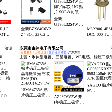
器、连接器、储存IC、MOS管、模数转换芯片ADC
辑器件
609si、
全新
6ht1g、
GT30L32S4W 点
MLX90614ESF
R,LF
全新BZX84C6V2
阵字库芯片IC 贴
DCC-000-TU
T-23
Z4 SOT-23 6.2V
片 SOP-8 封装
子元器件 TO-3
阻 输
300mW稳压二极
4 PDF 规格书
管
洽谈
东莞市鑫沐电子有限公司
回复及时
出价迅速
真实性已核验
广东东莞
泰、通
主营：
禾伸堂电容、三星电容、WE电感、稳压二极
负载、
伍尔特贴片电感、国巨电容、厚声薄膜电阻、肖特基
极管、华新科电阻、厚膜电阻、二极管、车规电阻
YAGEO 贴片
1SMA4735A 贴
5-
容
片稳压二极管 晶
AGO
CC0603KRX7
AZ23C6V2W 齐
导微鲁光 封装
二极管
0603 150nF 1
纳/稳压二极管 功
SMA(DO-
C 一站
50V X7R 国
率 SOT-323 6.2V
214AC) 6.2V 1W