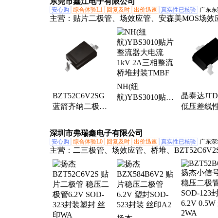
东莞市鑫江电子有限公司
导微代理 代理
安心购
综合体验L1
回复及时
出价迅速
真实性已核验
广东东
主营：
贴片二极管、场效应管、安森美MOS场效
TVS二极管、稳压二极管、快恢复二极管、开关
管、ESD二极管、达林顿三极管、MOS管、贴片
管、肖特基二极管
NH(纽
BZT52C6V2SG
晶泰达JTD
航)YBS3010贴片
蓝箭齐纳二极管
低压差线
整流器大电流
6.2V 200mW稳压
器LDO电
1kV 2A三相整流
贴片二极管封装
芯片封装SO
桥堆封装TMBF
深圳市弗瑞鑫电子有限公司
SOD-323
安心购
综合体验L0
回复及时
出价迅速
真实性已核验
广东深
主营：
二三极管、场效应管、桥堆、BZT52C6V2
耦、IC、保险丝、可控硅、贴片安规电容、扬杰I
贴片压敏电阻、贴片Y电容