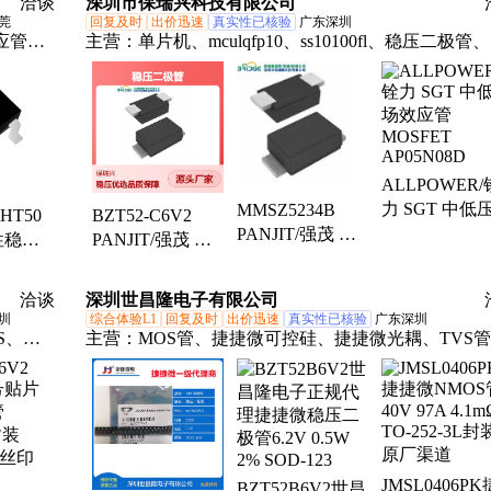
洽谈
深圳市保瑞兴科技有限公司
0.5W
莞
回复及时
出价迅速
真实性已核验
广东深圳
应管、
主营：
单片机、mculqfp10、ss10100fl、稳压二极管
二极
流桥、碳化硅、二极管、三极管、快恢管、场效应管
三极
耐压开关、开关电源、双极晶体管、快恢二级管、恢
二级管、整流二级管、瞬态电压抑制、肖特基二级管
超快恢整流管、静电保护二级管
ALLPOWER/
力 SGT 中低
MMSZ5234B
HT50
BZT52-C6V2
效应管MOSFE
PANJIT/强茂 齐
性稳压
PANJIT/强茂 齐
AP05N08D
纳/稳压二极管
源管理
纳/稳压二极管
SOD-123
T-23
SOD-123
洽谈
深圳世昌隆电子有限公司
500mW,6.2V
410mW,6.2V
圳
综合体验L1
回复及时
出价迅速
真实性已核验
广东深圳
S、光
主营：
MOS管、捷捷微可控硅、捷捷微光耦、TVS
GBT、
虹扬整流桥、日本Nitsuko电容、台湾AID电容、
FUZETEC富致保险丝、STE松田电容、Alfa-MOS闸
HY虹扬、UTC友顺、芯茂微芯片、丽隽高压MOS管
矽美SiC MOS、商甲MOS管、旭茂微二极管、吉莱
硅
JMSL0406PK
BZT52B6V2世昌