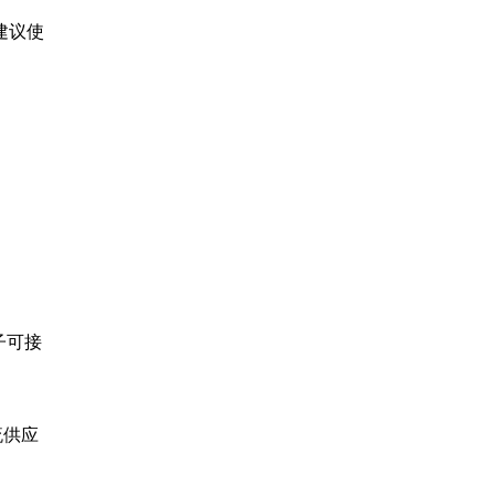
建议使
子可接
流供应