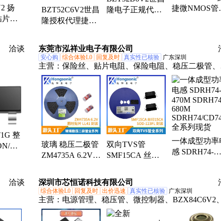
V2 扬
捷微NMOS管
BZT52C6V2世昌
隆电子正规代理
贴片稳
40V 97A 4.1m
隆授权代理捷捷
捷捷微稳压二极
OD-
TO-252-3L封
微稳压二极管5W
管6.2V 0.5W 2%
2V
原厂渠道
6.2V SOD-123封
SOD-123
洽谈
东莞市泓祥业电子有限公司
2WA
装
安心购
综合体验L0
回复及时
真实性已核验
广东深圳
主营：
保险丝、贴片电阻、保险电阻、稳压二极管、
、
片合金、陶瓷贴片、贴片压敏、三星电容、电解电容
连接
T1G 整
一体成型功率
玻璃 稳压二极管
双向TVS管
N/安
感 SDRH74-
ZM4735A 6.2V
SMF15CA 丝印
T-23
470M SDRH74
LL41 圆柱 ST(先
15CA 15V SOD-
680M
科) ZM47-PF全系
123FL MDD
洽谈
深圳市芯恒诺科技有限公司
SDRH74/CD7
列 3V~75V
SMF(C)A系列
综合体验L0
回复及时
出价迅速
真实性已核验
广东深圳
全系列现货
5V~440V
主营：
电源管理、稳压管、微控制器、BZX84C6V2
16ta、
感器、模块、继电器、集成电路、稳压器、电容、控