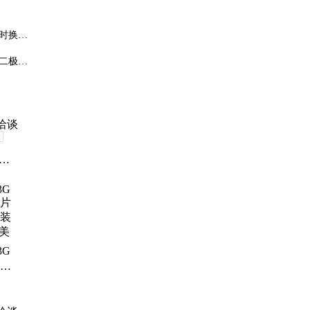
时换用
二极管
洽谈
验
、
片磁
3G
贴片
封装
森美