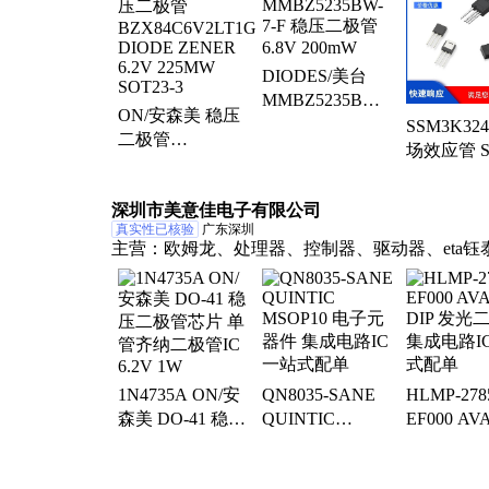
传感器、uc2842bng、l78l08acz、bas21ht1g、
74vhc08mx、fmmt560ta、bav99wt1g、fmmt449ta、
bat54lt1g、irf有96k、bat54ht1g、fpf2700mx、ixdn
DIODES/美台
连接器、bcx5410ta、d有50000、opa2347ua、bas1
MMBZ5235BW-
analogpow
ON/安森美 稳压
7-F 稳压二极管
SSM3K324
二极管
6.8V 200mW
场效应管 SO
BZX84C6V2LT1G
阴极接入电
DIODE ZENER
出功率
深圳市美意佳电子有限公司
6.2V 225MW
真实性已核验
广东深圳
SOT23-3
主营：
欧姆龙、处理器、控制器、驱动器、eta钰
信模块、集成电路、控制芯片、电源管理、电源
RTL
1N4735A ON/安
QN8035-SANE
HLMP-278
森美 DO-41 稳压
QUINTIC
EF000 AV
二极管芯片 单管
MSOP10 电子元
DIP 发光
齐纳二极管IC
器件 集成电路IC
集成电路I