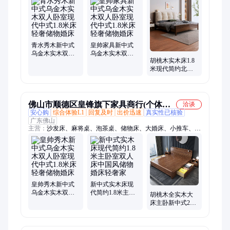
具、电脑桌、双人床、装饰柜、单人床、博古架、踏步床、组合
柜、泡茶台、小推车、大班台、理疗床、榻榻米、玻璃门
青水秀木新中式
皇帅家具新中式
乌金木实木双人
乌金木实木双人
胡桃木实木床1.8
卧室现代中式1.8
卧室现代中式1.8
米现代简约北欧
米床轻奢储物婚
米床轻奢储物婚
轻奢主卧工厂储
床
床
物婚床软靠
佛山市顺德区皇锋旗下家具商行(个体工
洽谈
安心购
综合体验L1
回复及时
出价迅速
真实性已核验
商户)
广东佛山
主营：
沙发床、麻将桌、泡茶桌、储物床、大婚床、小推车、门
厅柜、隔断柜、儿童床、展示柜、双人床、供桌条、置物架、餐
桌椅、电脑桌、衣帽架、博古架、餐厅柜、沙发椅、小椅子、宾
馆床、智能床、试衣镜、软包床、理疗床
皇帅秀木新中式
新中式实木床现
乌金木实木双人
代简约1.8米主卧
胡桃木全实木大
卧室现代中式1.8
室双人床中国风
床主卧新中式2米
米床轻奢储物婚
储物婚床轻奢家
轻奢双人床现代
床
简约1.8米储物婚
床