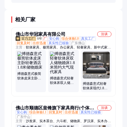
可要求查看材质检测报告。
相关厂家
佛山市华冠家具有限公司
洽谈
6年
厂
安心购
综合体验L0
真实工厂
回复及时
出价迅速
真实性已核验
广东佛山
主营：
软体家具、极简家具、办公家具、轻奢家具、新中式家
具、茶几、电视柜、衣柜、沙发、餐桌、书桌、床头柜、梳妆
台、办公桌、橱柜定制、儿童床、实木床、办公沙发定制、全屋
定制、实木沙发、午休课桌椅、黑胡桃木家具、电动餐桌、适老
化家具、实木家具
搏德森意式极简
软体皮床主卧轻
搏德森意式轻奢
奢酒店1.8米储物
软体床双人储物
搏德森意式轻奢
婚床
婚床1.8米简约大
软体床现代1.8米
气现代家具
主卧室高箱储物
双人床简约婚床
佛山市顺德区皇锋旗下家具商行(个体工
洽谈
安心购
综合体验L1
回复及时
出价迅速
真实性已核验
商户)
广东中山
主营：
沙发床、实木茶台、六斗柜、储物床、罗汉床、实木办公
桌、展示柜、流水茶台、火锅桌、电动餐桌、实木大板、民宿家