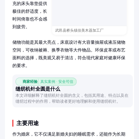
充的床头靠垫提供
极佳的舒适度，长
时间倚靠也不会感
到疲劳。

武邑县桥头镇佳美木器加工厂
储物功能是其最大亮点，床底设计有大容量抽屉或液压储物
空间，可收纳被褥、换季衣物等大件物品。环保皮革或布艺
面料的选择，既美观又易于清洁，符合现代家庭对健康环保
的要求。
商家经验
真实案例 · 安全可信
缝纫机针全圆是什么
本文详细解释了缝纫机针全圆的含义，包括其用途、特点以及在
缝纫过程中的作用，帮助读者更好地理解和使用缝纫机针。
主要用途
作为婚床，它不仅满足新婚夫妇的睡眠需求，还能作为长期