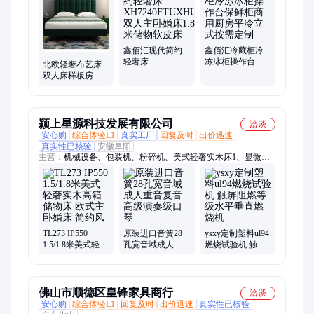
挖机、漂移车、鲜肉柜、喷漆枪、白胶机
鑫佰汇现代简约
鑫佰汇冷藏柜冷
轻奢床
冻冰柜操作台保
北欧轻奢布艺床
XH7240FTUXHU
鲜柜商用厨房平
双人床样板房床
双人主卧婚床1.8
冷立式按需定制
简约现代1.8米储
米储物软皮床
物床婚床
颍上星源科技发展有限公司
洽谈
安心购
综合体验L1
真实工厂
回复及时
出价迅速
真实性已核验
安徽阜阳
主营：
机械设备、包装机、粉碎机、美式轻奢实木床1、显微硬
度计、超声波探伤仪、恒湿试验箱、扬琴、车顶帐篷、电钢琴、
护栏、跑步机、旅游观光车、咖啡机、电动叉车、赤血红龙鱼、
书架音箱、葫芦丝、口琴、红木沙发、红木二胡
TL273 IP550
原装进口音簧28
ysxy定制塑料ul94
1.5/1.8米美式轻奢
孔宽音域成人重
燃烧试验机 触屏
实木高箱储物床
音复音高级演奏
阻燃等级水平垂
欧式主卧婚床 简
级口琴
直燃烧机
约风
佛山市顺德区皇锋家具商行
洽谈
安心购
综合体验L1
回复及时
出价迅速
真实性已核验