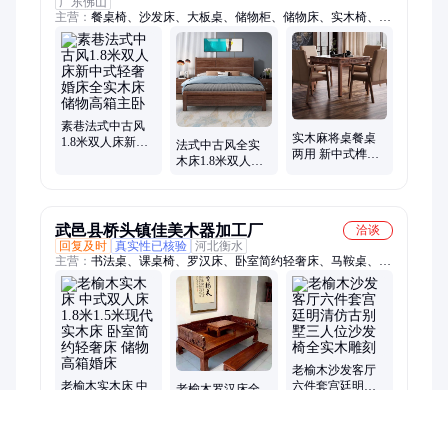
广东佛山
主营：
餐桌椅、沙发床、大板桌、储物柜、储物床、实木椅、雕
花床、博古架、茶桌椅、电视柜、八仙桌、实木床、隔断柜、多
宝阁、陈列柜、罗汉床、茶叶柜、古董架、展示柜、圆桌子、双
人床、办公桌、席梦思、梳妆台、会议桌
素巷法式中古风
实木麻将桌餐桌
1.8米双人床新中
法式中古风全实
两用 新中式榫卯
式轻奢婚床全实
木床1.8米双人床
结构 定制麻将机
木床储物高箱主
储物高箱主卧大
带椅
卧
床新中式轻奢婚
床
武邑县桥头镇佳美木器加工厂
洽谈
回复及时
真实性已核验
河北衡水
主营：
书法桌、课桌椅、罗汉床、卧室简约轻奢床、马鞍桌、玄
关柜、老榆木、茶叶架、矮地柜、实木床、四件套、家具床、榆
木床、茶饼柜、国学桌、餐桌圆桌、学习桌椅、象头沙发、中堂
实木、雕花实木、仿古书架、木质家具、学生桌椅、明清仿古、
餐厅圆桌、实木茶台
老榆木沙发客厅
老榆木实木床 中
六件套宫廷明清
老榆木罗汉床全
式双人床 1.8米1.5
仿古别墅三人位
实木雕刻酒店明
米现代实木床 卧
沙发椅全实木雕
清家具卧室仿古
室简约轻奢床 储
刻
睡榻客厅贵妃床