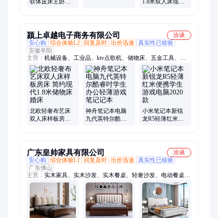
软体皮床主卧轻
1.8米双人床现代
双人床简约婚床
奢酒店1.8米储物
简约小户型婚床
婚床
软包储物床厂家
颍上卓越电子商务有限公司
洽谈
安心购
综合体验L2
回复及时
出价迅速
真实性已核验
安徽阜阳
主营：
机械设备、工业品、ktv点歌机、储物床、五金工具、烤
漆路锥、智能防雷箱、静电消除器、高压发生器、三相稳压器、
网络机顶盒、隐形防护网、立式洗眼器、无尘工作台、无线叫号
器、高压除尘枪、冰块机、除湿机、柴油发电机组、数控切割
机、高空作业车、高低温试验箱、光谱分析仪、电泳仪、工业用
吸尘器
北欧轻奢布艺床
神舟笔记本电脑
小米笔记本新锐
双人床样板房床
九代英特尔酷睿
龙R5轻薄红米便
简约现代1.8米储
吋学生办公轻薄
携学生游戏电脑
物床婚床
游戏笔记记本
2020款
广东皇帅家具有限公司
洽谈
安心购
综合体验L1
回复及时
出价迅速
真实性已核验
广东佛山
主营：
实木家具、实木沙发、实木餐桌、轻奢沙发、电动餐桌、
实木茶台、实木大板、流水茶台、实木茶桌、实木床、实木衣
柜、酒店家具、定制家具