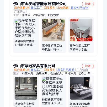
佛山市金友瑞智能家居有限公司
洽谈
综合体验L0
真实工厂
回复及时
出价迅速
真实性已核验
广东佛山
主营：
储物床、功能沙发、影院沙发
轻奢极简软体床
1.8米双人床现代
嘉华仕奶茶店快
嘉华仕源头工厂
简约小户型婚床
餐饮品小吃休息
学校中小学生午
软包储物床厂家
西餐厅软包卡座
休课桌椅午睡床
沙发定制
折叠椅可升降可
躺
佛山市华冠家具有限公司
洽谈
综合体验L0
真实工厂
回复及时
真实性已核验
广东佛山
主营：
别墅家具、酒店家具、会所家具、高端家具、沙发、茶
几、电视柜、休闲椅、餐桌椅、餐边柜、梳妆台、双人床、床头
柜、席梦思床垫、茶桌椅
搏德森意式轻奢
软体床现代1.8米
搏德森意式极简
轻奢极简软体床
主卧室高箱储物