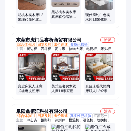
黑胡桃木实木床
胡桃木实木床1.8
现代简约白色实
真皮软包储物床
米现代简约北欧
木床1.8米储物床
轻奢简约1.8米主
轻奢主卧工厂储
双人床主卧1.5米
卧婚床中式双人
物婚床软靠
单人床轻奢床婚
床
床
东莞市虎门品睿析商贸有限公司
洽谈
综合体验L0
回复及时
出价迅速
资质已核验
主营：
餐边柜、四斗柜、复古床、储物大床、电视柜、床头柜、
展示柜、梳妆桌、波浪床、布艺沙发、吃饭桌子、转角书桌、实
木茶桌、厨房碗柜、实木书柜、圆形茶几、家用吧台、邮费充
值、单人伸缩床、斗柜化妆桌、岛台茶桌椅、推拉门衣柜、实木
伸缩床、实木餐桌椅、五斗橱斗柜
真皮床双人床意
美式轻奢实木双
真皮床现代简约
式轻奢皮艺床1.5
人床1.8米家用简
床双人1.8x2米主
米1.8米×2米主卧
约现代主卧婚床
卧婚床储物1.5米
大床高档储物婚
1.5米新款软包储
轻奢软包床
床
物
阜阳鑫佰汇科技有限公司
洽谈
综合体验L1
回复及时
出价迅速
真实性已核验
江苏苏州
主营：
冲击夯、摄影灯、识别秤、模温机、混色机、缝纫机、液
压钳、冰淇凌、椭圆仪、写真机、烤鸡炉、配电箱、感应门、分
散机、测量仪、除雪机、锂电池、感应机、去色剂、车丝机、小