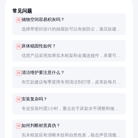
常见问题
储物空间容易积灰吗？
问
选择带密封设计的抽屉款可以有效防尘，液压款建议
定期用吸尘器清理轨道缝隙。
床体稳固性如何？
问
优质产品采用加厚实木框架和金属连接件，承重可达
300kg以上。选购时可试坐床角，检查是否有异响。
清洁维护要注意什么？
问
布艺款建议每季度用专用清洁剂打理，皮革款每月用
保养油擦拭。避免使用酒精等刺激性清洁剂。
安装复杂吗？
问
专业安装约需2小时，重点在于床架水平调整和储物
结构调试，建议由专业人员操作。
如何判断材质真伪？
问
实木框架应有清晰木纹和自然色差，敲击声音清脆。