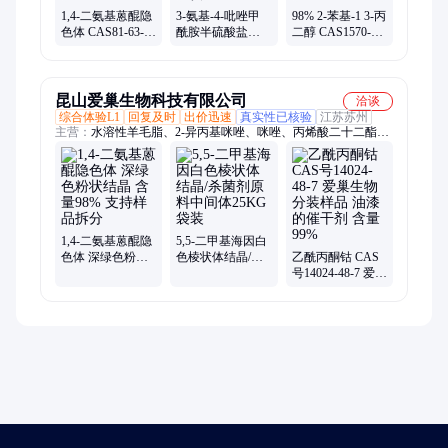
1,4-二氨基蒽醌隐
3-氨基-4-吡唑甲
98% 2-苯基-1 3-丙
色体 CAS81-63-0
酰胺半硫酸盐
二醇 CAS1570-95-
紫色结晶 合成染
CAS27511-79-1 别
2 有机化学原料
料中间体 厂家源
嘌醇中间体 现货
合成中间体 源梦
梦
源梦
昆山爱巢生物科技有限公司
洽谈
综合体验L1
回复及时
出价迅速
真实性已核验
江苏苏州
主营：
水溶性羊毛脂、2-异丙基咪唑、咪唑、丙烯酸二十二酯、
2.5-二甲基-2.5-己二醇、溴代十二烷、4.-4-二氨基二苯砜、二聚
酸、七钼酸铵、四钼酸铵、乙酰丙酮氧钒、甲基苯并三氮唑、2-
对氯苄基苯并咪唑、吡啶甲酸铬、2-庚基苯并咪唑、溴代十八
烷、均笨四甲酸、十一烯酸、十八硫醇
1,4-二氨基蒽醌隐
5,5-二甲基海因白
色体 深绿色粉状
色棱状体结晶/杀
乙酰丙酮钴 CAS
结晶 含量98% 支
菌剂原料中间体
号14024-48-7 爱巢
持样品拆分
25KG袋装
生物 分装样品 油
漆的催干剂 含量
99%