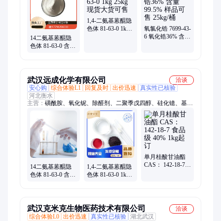
1,4-二氨基蒽醌隐
色体 81-63-0 1kg
氧氯化锆 7699-43-
25kg 现货大货可
6 氧化锆36% 含量
14二氨基蒽醌隐
售
99.5% 样品可售
色体 81-63-0 含量
25kg/桶
95% 1kg 25kg 现
货大货可售
武汉远成化学有限公司
洽谈
安心购
综合体验L1
回复及时
出价迅速
真实性已核验
河北衡水
主营：
磺酰胺、氧化铌、除醛剂、二聚季戊四醇、硅化镱、基硅
油、成核剂、酞菁钴、甘氨酸铬、光学树脂、鼠李糖脂、甲磺酸
铋、氧化亚铁、封端硅油、左旋乳酸)、六水氯化钇、己基磺酸
盐、恩诺沙星钠、聚醚硫酸酯钠、恶唑啉交联剂、洗手凝胶增稠
剂、生物活性玻璃粉、氰基丙烯酸乙酯、脱硫脱氢催化剂
单月桂酸甘油酯
CAS： 142-18-7
14二氨基蒽醌隐
1,4-二氨基蒽醌隐
食品级 40% 1kg起
色体 81-63-0 含量
色体 81-63-0 1kg
订
95% 1kg 25kg 现
香精香料 现货大
货大货可售
货可售
武汉克米克生物医药技术有限公司
洽谈
综合体验L0
出价迅速
真实性已核验
湖北武汉