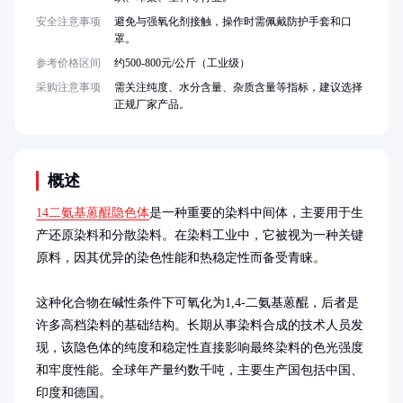
安全注意事项
避免与强氧化剂接触，操作时需佩戴防护手套和口
罩。
参考价格区间
约500-800元/公斤（工业级）
采购注意事项
需关注纯度、水分含量、杂质含量等指标，建议选择
正规厂家产品。
概述
14二氨基蒽醌隐色体
是一种重要的染料中间体，主要用于生
产还原染料和分散染料。在染料工业中，它被视为一种关键
原料，因其优异的染色性能和热稳定性而备受青睐。

这种化合物在碱性条件下可氧化为1,4-二氨基蒽醌，后者是
许多高档染料的基础结构。长期从事染料合成的技术人员发
现，该隐色体的纯度和稳定性直接影响最终染料的色光强度
和牢度性能。全球年产量约数千吨，主要生产国包括中国、
印度和德国。