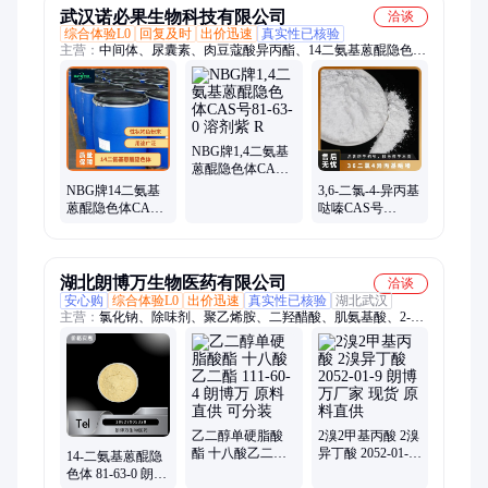
武汉诺必果生物科技有限公司
洽谈
综合体验L0
回复及时
出价迅速
真实性已核验
主营：
中间体、尿囊素、肉豆蔻酸异丙酯、14二氨基蒽醌隐色
体、烯丙基羟乙基醚、苄基三乙基氯化铵、马来酸、乙酰苯肼、
椰油基三甲基氯化铵
NBG牌1,4二氨基
蒽醌隐色体CAS
号81-63-0 溶剂紫
NBG牌14二氨基
3,6-二氯-4-异丙基
R
蒽醌隐色体CAS
哒嗪CAS号
号81-63-0
107228-51-3 DIP
湖北朗博万生物医药有限公司
洽谈
安心购
综合体验L0
出价迅速
真实性已核验
湖北武汉
主营：
氯化钠、除味剂、聚乙烯胺、二羟醋酸、肌氨基酸、2-丁
二醇、聚乙烯铵、米诺地尔、醋酸亚铁、一水肌酸、树苔浸膏、
纳米勃姆石、花椒油树脂、醋酸氯己定、糊状叶绿素、无味子醇
甲、三硬脂酸铝、聚乙烯亚胺、胡椒基丁醚、全氟三丁胺、5-甲
氧基色胺、聚酰亚胺树脂、人造康酿克油、有机硅季铵盐、氯化
十六吡啶
乙二醇单硬脂酸
2溴2甲基丙酸 2溴
酯 十八酸乙二酯
异丁酸 2052-01-9
14-二氨基蒽醌隐
111-60-4 朗博万
朗博万厂家 现货
色体 81-63-0 朗博
原料直供 可分装
原料直供