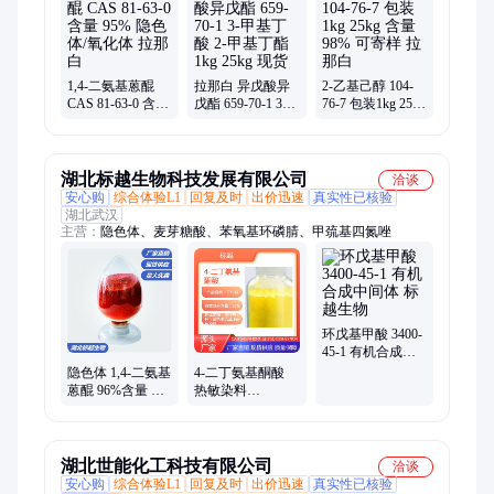
洛芬、溴壬烷、磷酸铵、甲乙基、褪黑素、嘧啶钠、莪术油、显
色剂、叔丁醇、茜素红、乙氧基、异戊醇、脯氨酸、茚三酮、氯
唑沙
1,4-二氨基蒽醌
拉那白 异戊酸异
2-乙基己醇 104-
CAS 81-63-0 含量
戊酯 659-70-1 3-
76-7 包装1kg 25kg
95% 隐色体/氧化
甲基丁酸 2-甲基
含量98% 可寄样
体 拉那白
丁酯 1kg 25kg 现
拉那白
货
湖北标越生物科技发展有限公司
洽谈
安心购
综合体验L1
回复及时
出价迅速
真实性已核验
湖北武汉
主营：
隐色体、麦芽糖酸、苯氧基环磷腈、甲巯基四氮唑
环戊基甲酸 3400-
45-1 有机合成中
间体 标越生物
隐色体 1,4-二氨基
4-二丁氨基酮酸
蒽醌 96%含量 染
热敏染料
料中间体 标越生
CAS54574-82-2 标
物
越生物
湖北世能化工科技有限公司
洽谈
安心购
综合体验L1
回复及时
出价迅速
真实性已核验