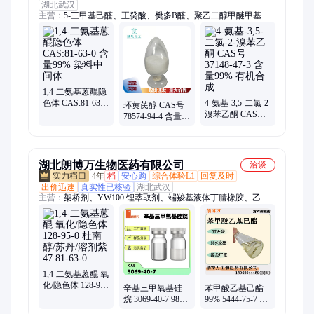
湖北武汉
主营：
5-三甲基己醛、正癸酸、樊多B醛、聚乙二醇甲醚甲基丙
烯酸酯、二氧化钒、三羟甲基氨基甲烷盐酸盐、3二羟基萘、二
苯酮、山梨醇缩水甘油醚、聚苯胺、磷脂酸铵盐、谷胱甘肽、庚
酰氯、菲尼酮、茶香醇、苹果酸、菠萝醚
1,4-二氨基蒽醌隐
色体 CAS:81-63-0
4-氨基-3,5-二氯-2-
环黄芪醇 CAS号
含量99% 染料中
溴苯乙酮 CAS号
78574-94-4 含量
间体
37148-47-3 含量
98% 白色结晶粉
99% 有机合成
末 现货可分装
湖北朗博万生物医药有限公司
洽谈
4年
档
安心购
综合体验L1
回复及时
出价迅速
真实性已核验
湖北武汉
主营：
架桥剂、YW100 锂萃取剂、端羧基液体丁腈橡胶、乙烯
基磷酸二乙酯、间二异丙苯、10-羟基癸酸、苯乙烯磷酸、肉豆
蔻酸镁、硬脂酸钴、全氟三丁胺、磷酸锰铁锂、β-磷酸三钙、十
一烯酸、钨酸铝、1-乙炔基环已醇、锂硅合金、溴甲酚绿、生物
活性玻璃、溴代海因树脂颗粒、红铝、龙涎酮、原丁酸三甲酯
1,4-二氨基蒽醌 氧
化/隐色体 128-95-
辛基三甲氧基硅
苯甲酸乙基己酯
0 杜南醇/苏丹/溶
烷 3069-40-7 98%
99% 5444-75-7 苯
剂紫 47 81-63-0
JH-N318 偶联剂
甲酸-2-乙基己酯