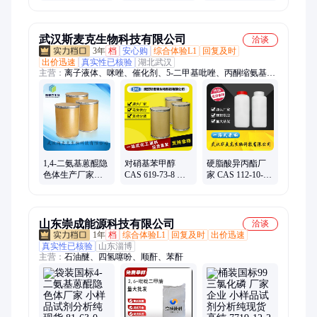
万厂家 全国发货
武汉斯麦克生物科技有限公司
洽谈
3年
档
安心购
综合体验L1
回复及时
出价迅速
真实性已核验
湖北武汉
主营：
离子液体、咪唑、催化剂、5-二甲基吡唑、丙酮缩氨基硫
脲、阻燃剂、正丁醇锆、四氟硼酸锂、香兰基丁醚、氟化物、全
氟辛基三甲氧基硅烷、丙酮肟、双酚E型氰酸酯、叔丁基乙烯基
醚、钯碳催化剂、钛硅分子筛、硫酸烟酰苯胺
1,4-二氨基蒽醌隐
对硝基苯甲醇
硬脂酸异丙酯厂
色体生产厂家
CAS 619-73-8 斯
家 CAS 112-10-7
CAS 81-63-0 斯麦
麦克 染料中间体
十八烷酸-1-甲基
克可拆小包装
可分装
乙基酯货源
山东崇成能源科技有限公司
洽谈
1年
档
综合体验L1
回复及时
出价迅速
真实性已核验
山东淄博
主营：
石油醚、四氢噻吩、顺酐、苯酐