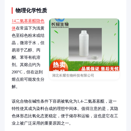
物理化学性质
14二氨基蒽醌隐色
体
在常温下为浅黄
色至棕色粉末或结
晶，微溶于水，但
易溶于乙醇、丙
酮、苯等有机溶
剂。其熔点约为
200°C，但在达到
湖北长耀生物科技有限公司
熔点前可能发生分
解。

该化合物在碱性条件下容易被氧化为1,4-二氨基蒽醌，这一
特性使其成为染料合成的理想中间体。值得注意的是，其隐
色体形态比氧化态更稳定，便于储存和运输，这也是它在工
业上被广泛采用的重要原因之一。