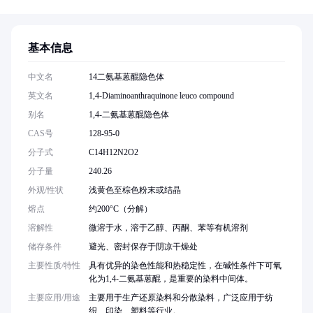
基本信息
中文名
14二氨基蒽醌隐色体
英文名
1,4-Diaminoanthraquinone leuco compound
别名
1,4-二氨基蒽醌隐色体
CAS号
128-95-0
分子式
C14H12N2O2
分子量
240.26
外观/性状
浅黄色至棕色粉末或结晶
熔点
约200°C（分解）
溶解性
微溶于水，溶于乙醇、丙酮、苯等有机溶剂
储存条件
避光、密封保存于阴凉干燥处
主要性质/特性
具有优异的染色性能和热稳定性，在碱性条件下可氧
化为1,4-二氨基蒽醌，是重要的染料中间体。
主要应用/用途
主要用于生产还原染料和分散染料，广泛应用于纺
织、印染、塑料等行业。