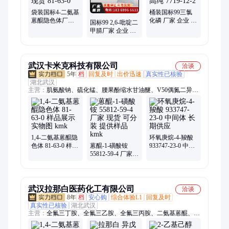
袋装国标4-二氨基
桶装国标99三氯
蒽醌隐色体厂家
化磷 厂家 企业 小
国标99 2,6-吡啶二
小样品试剂分析
样品试剂分析纯
甲腈厂家 企业 小
纯现货 81-63-0
现货 高纯 7719-
样品试剂分析纯
12-2
高纯 2893-33-6
武汉卡米克科技有限公司
洽谈
5年
档
回复及时
出价迅速
真实性已核验
湖北武汉
主营：
肌氨酸钠、硫化锰、腰果酚缩水甘油醚、V50偶氮二异丁
脒盐酸盐、二新癸酸二甲基锡、乙硫氮、三硫代碳酸钠、PX-
4MP、芥酸PKO、四氧化三锰
1,4-二氨基蒽醌隐
环氧庚烷-4-羧酸
色体 81-63-0 样品
蒽醌-1-磺酸铵
933747-23-0 中间
展示 实物图 kmk
55812-59-4 厂家
体 长期供应
现货 可分装 提供
样品 kmk
武汉拉那白医药化工有限公司
洽谈
8年
档
安心购
综合体验L1
回复及时
真实性已核验
湖北武汉
主营：
全氟三丁胺、全氟三乙胺、全氟三丙胺、二氨基蒽醌、全
氟聚醚、全氟萘烷、全氟己酮、羟基磷灰石、生物活性玻璃、布