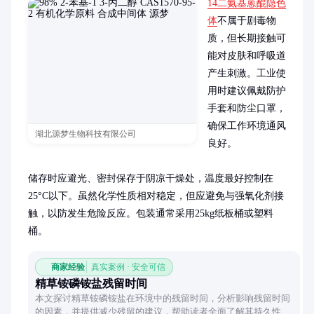
14二氨基蒽醌隐色
体
不属于剧毒物
质，但长期接触可
能对皮肤和呼吸道
产生刺激。工业使
用时建议佩戴防护
手套和防尘口罩，
确保工作环境通风
湖北源梦生物科技有限公司
良好。

储存时应避光、密封保存于阴凉干燥处，温度最好控制在
25°C以下。虽然化学性质相对稳定，但应避免与强氧化剂接
触，以防发生危险反应。包装通常采用25kg纸板桶或塑料
桶。
商家经验
真实案例 · 安全可信
精草铵磷铵盐残留时间
本文探讨精草铵磷铵盐在环境中的残留时间，分析影响残留时间
的因素，并提供减少残留的建议，帮助读者全面了解其持久性与