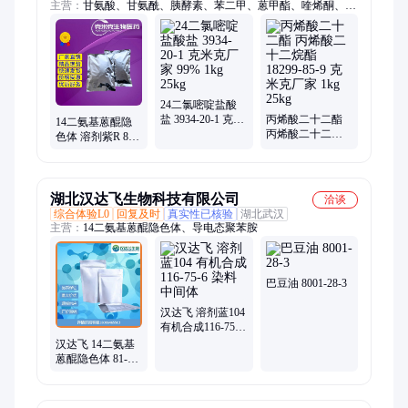
主营：
甘氨酸、甘氨酰、胰酵素、苯二甲、蒽甲酯、喹烯酮、黄
蒿油、十五醛、碳酸镧、酰氨酸、芹菜酮、赖氨酸、980卡波、
香气醇、百部酮、海蓝腈、高哌嗪、氯戊烷、姜黄素、三氮唑、
雌三醇、溴氯苯、橙花素、纯吲哚、抗氧剂
24二氯嘧啶盐酸
盐 3934-20-1 克米
丙烯酸二十二酯
14二氨基蒽醌隐
克厂家 99% 1kg
丙烯酸二十二烷
色体 溶剂紫R 81-
25kg
酯 18299-85-9 克
63-0 克米克 原料
米克厂家 1kg
直供 可分装
25kg
湖北汉达飞生物科技有限公司
洽谈
综合体验L0
回复及时
真实性已核验
湖北武汉
主营：
14二氨基蒽醌隐色体、导电态聚苯胺
巴豆油 8001-28-3
汉达飞 溶剂蓝104
有机合成116-75-6
染料中间体
汉达飞 14二氨基
蒽醌隐色体 81-63-
0 溶剂紫R 含量99