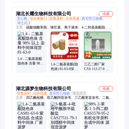
表面处理剂
朗博万
湖北长耀生物科技有限公司
洽谈
安心购
综合体验L1
回复及时
出价迅速
真实性已核验
湖北武汉
主营：
硫酸烟酰苯胺、矮壮素、离子液体、4-二羟基蒽醌隐、5-
二甲基吡唑、蓖麻油酸、椰油酰氯、4-滴钠盐、甘油磷酸酯、咪
唑、亚麻酸乙酯、菜籽油甲酯、氟甲基磺、DL-泛酰酸内酯、聚
丙烯酸树脂IV、海因环氧树脂、2-辛烯基琥珀酸酐
1,4 - 二氨基蒽醌
隐色体 含量 98%
1,4-二氨基蒽醌(隐
三乙二醇厂家
以上 染料中间体
色体) 81-63-0深绿
CAS 112-27-6 用
现货 81-63-0
色 用作合成染料
作萃取剂、干燥
中间体
剂 有机合成 可拆
包
湖北源梦生物科技有限公司
洽谈
回复及时
出价迅速
真实性已核验
湖北武汉
主营：
四乙酰核糖、双乙酰阿昔洛韦、三乙酰更昔洛韦、二氨基
蒽醌隐色体、N4-乙酰胞嘧啶、胞苷、腺嘌呤、吡唑胺、对羟基
苯乙酮、半胱胺盐酸盐、钼酸钠、碳酸锆