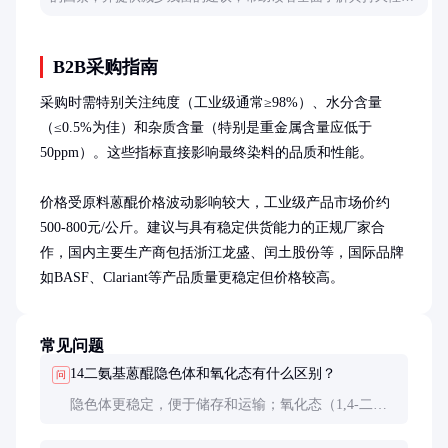
应对措施。
B2B采购指南
采购时需特别关注纯度（工业级通常≥98%）、水分含量
（≤0.5%为佳）和杂质含量（特别是重金属含量应低于
50ppm）。这些指标直接影响最终染料的品质和性能。

价格受原料蒽醌价格波动影响较大，工业级产品市场价约
500-800元/公斤。建议与具有稳定供货能力的正规厂家合
作，国内主要生产商包括浙江龙盛、闰土股份等，国际品牌
如BASF、Clariant等产品质量更稳定但价格较高。
常见问题
14二氨基蒽醌隐色体和氧化态有什么区别？
问
隐色体更稳定，便于储存和运输；氧化态（1,4-二氨
基蒽醌）是直接用于染料合成的活性形态。工业上通
常采购隐色体，在使用时现场氧化为活性形态。