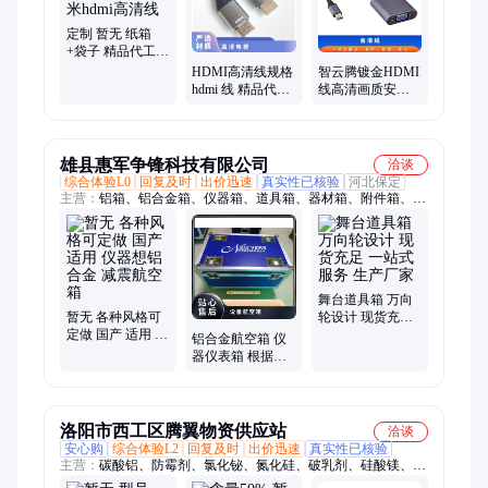
定制 暂无 纸箱
+袋子 精品代工
增值税 10米hdmi
HDMI高清线规格
智云腾镀金HDMI
高清线
hdmi 线 精品代工
线高清画质安全
暂无 定制 纸箱
可靠30米暂无
+袋子 增值税
雄县惠军争锋科技有限公司
洽谈
综合体验L0
回复及时
出价迅速
真实性已核验
河北保定
主营：
铝箱、铝合金箱、仪器箱、道具箱、器材箱、附件箱、收
纳箱、航空箱、工具箱、电子仪表箱、实验仪器包装箱、消防器
材箱、指挥作业箱、侦查作业箱、勘测仪器包装箱、仪器仪表
箱、乐器包装箱、舞台道具箱、服装道具箱、运输储备箱、通讯
设备箱、五金工具箱、铝合金航空箱、产品展示箱、物资器材箱
舞台道具箱 万向
暂无 各种风格可
轮设计 现货充足
定做 国产 适用 仪
一站式服务 生产
铝合金航空箱 仪
器想铝合金 减震
厂家
器仪表箱 根据客
航空箱
户需求 国产 万向
轮 自动
洛阳市西工区腾翼物资供应站
洽谈
安心购
综合体验L2
回复及时
出价迅速
真实性已核验
主营：
碳酸铝、防霉剂、氯化铋、氮化硅、破乳剂、硅酸镁、磷
酸铝、化学试剂、抗静电剂、乙酸乙酯、氢氧化镁、焦磷酸钠、