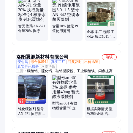
干燥通风、次磷酸镁、氯化氢乙醇、氯化氢甲醇、聚丙烯酸钾、
闪点提高剂、柴油降凝剂、硫代硫酸铵、聚丙烯酰胺、多聚磷酸
钠、25公斤纸板桶、硫代乙醇酸钠、高分子絮凝剂
暂无 型号AN-571
含量50% 暂无 PH
含量20% 执行质
值使用范围
企标 本厂 包邮 工
量标准QB 根据水
3.0±1.5 型号AN-
业级 熔点1011 °C
质 钝化缓蚀剂
342 空调杀菌灭藻
2-乙酰噻吩 盐基
剂
硫酸铅
洛阳翼源新材料有限公司
洽谈
安心购
综合体验L1
真实工厂
回复及时
出价迅速
真实性已核验
河南洛阳
主营：
碳酸铝、硫化钙、硅铝凝胶粉、工业磷酸镁、闪点提高
剂、表面活性剂、耐火材料、水处理原材料
型号an-361 有效
物质含量3% 企标
钝化缓蚀剂 型号
根据实际情况 型
参考用量40mg 暂
AN-571 执行质量
号296 企标 活性
无 酸液缓蚀剂
标准QB 暂无 根据
剂 液体 暂无 管道
水质 含量20%
缓蚀阻垢剂