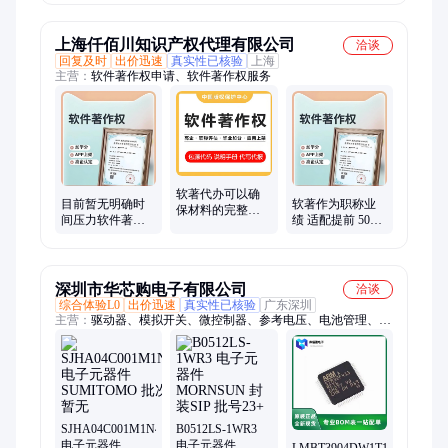
包装薄膜
上海仟佰川知识产权代理有限公司
洽谈
回复及时
出价迅速
真实性已核验
上海
主营：
软件著作权申请、软件著作权服务
软著代办可以确
目前暂无明确时
软著作为职称业
保材料的完整性
间压力软件著作
绩 适配提前 50年
和准确性，提高
权可以考虑普通
有效 全国可办 助
申请成功率
件
力职称加分无形
资产
深圳市华芯购电子有限公司
洽谈
综合体验L0
出价迅速
真实性已核验
广东深圳
主营：
驱动器、模拟开关、微控制器、参考电压、电池管理、视
频开关ic、仪表放大器、音频放大器、开关稳压器、数字隔离
器、精密放大器、运算放大器、点火控制器、开关控制器、可编
程门阵列、接口集成电路、电容电阻
SJHA04C001M1N46
B0512LS-1WR3
电子元器件
电子元器件