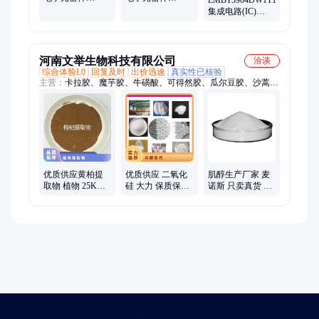
LMBT3904DW1T1G
SUMITOMO 批次
MORNSUN 封装
集成电路(IC)
暂无
SIP 批号23+
LRC/乐山 封装
SC-88 批次23+
河南文举生物科技有限公司
洽谈
综合体验L0
回复及时
出价迅速
真实性已核验
主营：
卡拉胶、魔芋胶、牛磺酸、可得然胶、瓜尔豆胶、沙蒿子
胶、海藻酸钠、纳他酶素、食用明胶、聚丙烯酸钠、甲基纤维
素、酪蛋白酸钠、普鲁兰多糖、乳酸链球菌素、食品级黄原胶
优质供应黄柏提
优质供应 二氧化
肌醇生产厂家 麦
取物 植物 25KG/
硅 大力 保质保量
诺斯 只卖真货 杜
箱 麦诺斯 暂无 24
常温 食品级 粉末
绝掺假
个月 否 国标
营养强化剂