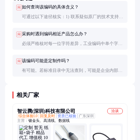
如何查询该编码的具体含义？
问
可通过以下途径核实：1) 联系疑似原厂的技术支持；
2) 查询行业标准件数据库；3) 在专业论坛或行业社群
咨询；4) 提供实物照片给供应商进行视觉匹配。
采购时遇到编码相近产品怎么办？
问
必须严格核对每一位字符差异，工业编码中单个字母
或数字变化可能代表完全不同产品。建议要求供应商
提供技术参数对比表，重点验证关键尺寸和性能指
该编码可能是定制件吗？
问
标。
有可能。若标准目录中无法查到，可能是企业内部的
定制编号。此时需提供更详细的终端设备信息，或联
系原始设备制造商(OEM)获取技术资料。
相关厂家
智云腾(深圳)科技有限公司
洽谈
综合体验L0
回复及时
资质已核验
广东深圳
主营：
镀金头、高清线、数据线