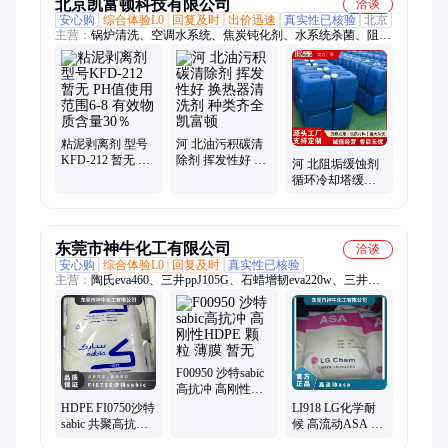
北京凯富顿科技有限公司
洽谈
安心购
综合体验L0
回复及时
出价迅速
真实性已核验
北京
主营：
锅炉清洗、空调水系统、焦炭钝化剂、水系统杀菌、阻垢
分散剂、洗涤高温水、粉尘抑制剂、脱硫增效剂、在线清洗剂、
氧化除藻剂、杀菌灭藻剂、水系统管道、无二氧化氯、空调冷凝
器、金属表面油污、清除附着藻类、烟气湿法脱硫、高电导反渗
透、通风系统清洗、空调风机盘管、导热油炉清洗、玻璃鳞片胶
泥、烟气脱硫脱硝、锅炉除垢除锈、填料水垢清洗
粘泥剥离剂 型号
河 北油污积碳清
KFD-212 暂无 PH
除剂 挥发性好 换
河 北阻垢缓蚀剂
值使用范围6-8 有
热器清洗剂 种类
循环冷却塔缓蚀
效物质含量30％
齐全 凯富顿
阻垢剂 分散结垢
易溶于水 凯富顿
东莞市神牛化工有限公司
洽谈
安心购
综合体验L0
回复及时
真实性已核验
主营：
陶氏eva460、三井ppJ105G、石蜡增韧eva220w、三井
eva260、热熔级eva250、普瑞曼ppj105g
F00950 沙特sabic
高抗冲 高刚性
HDPE 颗粒 薄膜
HDPE FI0750沙特
LI918 LG化学耐
暂无
sabic 共聚高抗冲
候 高流动ASA 品
高刚性 暂无 食品
牌经销 韩国 注塑