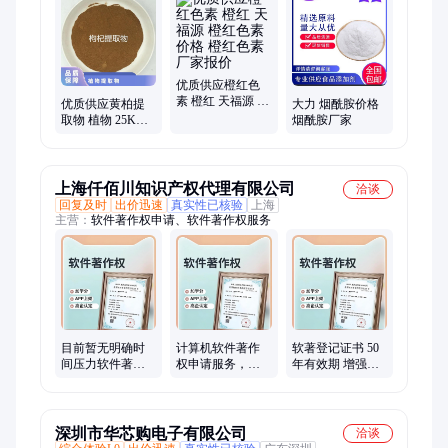
素、酪蛋白酸钠、普鲁兰多糖、乳酸链球菌素、食品级黄原胶
优质供应橙红色
素 橙红 天福源 橙
优质供应黄柏提
大力 烟酰胺价格
红色素价格 橙红
取物 植物 25KG/
烟酰胺厂家
色素厂家报价
箱 麦诺斯 暂无 24
个月 否 国标
上海仟佰川知识产权代理有限公司
洽谈
回复及时
出价迅速
真实性已核验
上海
主营：
软件著作权申请、软件著作权服务
目前暂无明确时
计算机软件著作
软著登记证书 50
间压力软件著作
权申请服务，专
年有效期 增强软
权可以考虑普通
业公司团队一对
件交易可信度 职
件
一服务
称加分无形资产
深圳市华芯购电子有限公司
洽谈