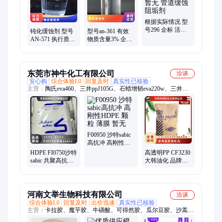
根据实际情况 型
号296 企标 活性
钝化缓蚀剂 型号
型号an-361 有效
剂 液体 暂无 管道
AN-571 执行质量
物质含量3% 企标
缓蚀阻垢剂
标准QB 暂无 根据
参考用量40mg 暂
水质 含量20%
无 酸液缓蚀剂
东莞市神牛化工有限公司
洽谈
安心购
综合体验L0
回复及时
真实性已核验
主营：
陶氏eva460、三井ppJ105G、石蜡增韧eva220w、三井
eva260、热熔级eva250、普瑞曼ppj105g
F00950 沙特sabic
高抗冲 高刚性
HDPE 颗粒 薄膜
HDPE FI0750沙特
高透明PP CF3230
暂无
sabic 共聚高抗冲
大韩油化 品牌经
高刚性 暂无 食品
销 标准料 注塑
包装薄膜
河南文举生物科技有限公司
洽谈
综合体验L0
回复及时
出价迅速
真实性已核验
主营：
卡拉胶、魔芋胶、牛磺酸、可得然胶、瓜尔豆胶、沙蒿子
胶、海藻酸钠、纳他酶素、食用明胶、聚丙烯酸钠、甲基纤维