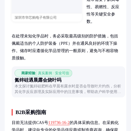
性、易燃性、反应
性等关键安全参
深圳市华芯购电子有限公司
数。

在处理未知化学品时，务必采取最高级别的防护措施，包括
佩戴适当的个人防护装备（PPE）并在通风良好的环境下操
作。储存时应遵循化学品管理的一般原则，避免与不相容物
质接触。
商家经验
真实案例 · 安全可信
氮锌硅遇晨露会烧叶吗
本文探讨氮锌硅肥料在早晨有露水时是否会导致叶片灼伤，分析
其化学反应原理及实际应用中的注意事项，帮助农户科学使用肥
料。
B2B采购指南
目前无法提供CAS号
119736-16-2
的具体采购信息。在采购化
学品时，建议向专业的化学品供应商或制造商咨询，确保获