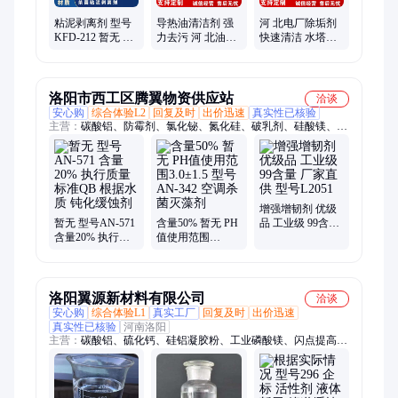
粘泥剥离剂 型号
导热油清洁剂 强
河 北电厂除垢剂
KFD-212 暂无 PH
力去污 河 北油管
快速清洁 水塔电
值使用范围6-8 有
结焦清洗剂 源头
热水器清洗剂 应
效物质含量30％
厂家 凯富顿
用范围广 凯富顿
洛阳市西工区腾翼物资供应站
洽谈
安心购
综合体验L2
回复及时
出价迅速
真实性已核验
主营：
碳酸铝、防霉剂、氯化铋、氮化硅、破乳剂、硅酸镁、磷
酸铝、化学试剂、抗静电剂、乙酸乙酯、氢氧化镁、焦磷酸钠、
干燥通风、次磷酸镁、氯化氢乙醇、氯化氢甲醇、聚丙烯酸钾、
闪点提高剂、柴油降凝剂、硫代硫酸铵、聚丙烯酰胺、多聚磷酸
钠、25公斤纸板桶、硫代乙醇酸钠、高分子絮凝剂
增强增韧剂 优级
暂无 型号AN-571
含量50% 暂无 PH
品 工业级 99含量
含量20% 执行质
值使用范围
厂家直供 型号
量标准QB 根据水
3.0±1.5 型号AN-
L2051
质 钝化缓蚀剂
342 空调杀菌灭藻
剂
洛阳翼源新材料有限公司
洽谈
安心购
综合体验L1
真实工厂
回复及时
出价迅速
真实性已核验
河南洛阳
主营：
碳酸铝、硫化钙、硅铝凝胶粉、工业磷酸镁、闪点提高
剂、表面活性剂、耐火材料、水处理原材料