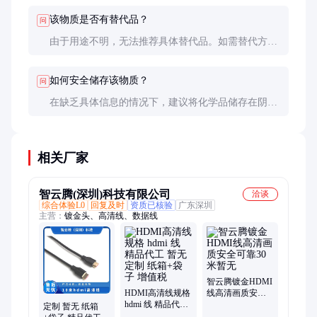
证。
该物质是否有替代品？
问
由于用途不明，无法推荐具体替代品。如需替代方
案，建议咨询相关领域的专家或进行文献调研。
如何安全储存该物质？
问
在缺乏具体信息的情况下，建议将化学品储存在阴
凉、干燥、通风良好的地方，远离不相容物质和火
源。
相关厂家
智云腾(深圳)科技有限公司
洽谈
综合体验L0
回复及时
资质已核验
广东深圳
主营：
镀金头、高清线、数据线
智云腾镀金HDMI
HDMI高清线规格
线高清画质安全
hdmi 线 精品代工
可靠30米暂无
定制 暂无 纸箱
暂无 定制 纸箱