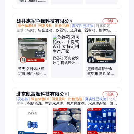
+袋子 精品代工
+袋子 增值税
增值税 10米hdmi
高清线
雄县惠军争锋科技有限公司
洽谈
综合体验L0
回复及时
出价迅速
真实性已核验
河北保定
主营：
铝箱、铝合金箱、仪器箱、道具箱、器材箱、附件箱、收
纳箱、航空箱、工具箱、电子仪表箱、实验仪器包装箱、消防器
材箱、指挥作业箱、侦查作业箱、勘测仪器包装箱、仪器仪表
箱、乐器包装箱、舞台道具箱、服装道具箱、运输储备箱、通讯
设备箱、五金工具箱、铝合金航空箱、产品展示箱、物资器材箱
仪器箱 万向轮设
计 手提式设计 支
持定制 生产厂家
暂无 各种风格可
定做铝箱铝合金
定做 国产 适用 仪
航空箱 道具 简约
器想铝合金 减震
大气 手抬 运输保
航空箱
护 加印 上下
北京凯富顿科技有限公司
洽谈
安心购
综合体验L0
回复及时
出价迅速
真实性已核验
北京
主营：
锅炉清洗、空调水系统、焦炭钝化剂、水系统杀菌、阻垢
分散剂、洗涤高温水、粉尘抑制剂、脱硫增效剂、在线清洗剂、
氧化除藻剂、杀菌灭藻剂、水系统管道、无二氧化氯、空调冷凝
器、金属表面油污、清除附着藻类、烟气湿法脱硫、高电导反渗
透、通风系统清洗、空调风机盘管、导热油炉清洗、玻璃鳞片胶
泥、烟气脱硫脱硝、锅炉除垢除锈、填料水垢清洗