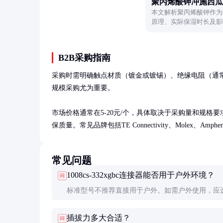
聚丙烯酸钾冲施西瓜
本文解析聚丙烯酸钾作为
原理、实际保湿时长及影
合理利用该材料提升土壤
B2B采购指南
采购时需明确触点材质（镀金或镀锡）、绝缘电阻（通常要求
规模采购尤为重要。

市场价格通常在5-20元/个，具体取决于采购量和规格
保质量。常见品牌包括TE Connectivity、Molex、Amphe
常见问题
1008cs-332xgbc连接器能否用于户外环境？
问
标准型号不推荐直接用于户外。如需户外使用，应
有IP67及以上防护等级的专用型号，或增加额外的
插拔力多大合适？
问
施。