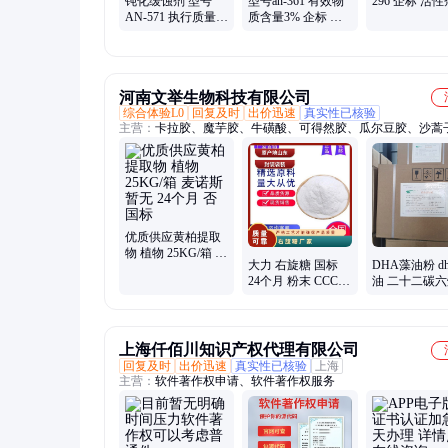
钝化缓蚀剂 型号
型号an-361 有效物
296 企标 活性
AN-571 执行质量标
质含量3% 企标 参
体 暂无 管道
准QB 暂无 根据水
考用量40mg 暂无
垢剂
质 含量20%
酸液缓蚀剂
河南文举生物科技有限公司
综合体验L0
回复及时
出价迅速
真实性已核验
主营：
卡拉胶、魔芋胶、牛磺酸、可得然胶、瓜尔豆胶、沙蒿
海藻酸钠、纳他酶素、食用明胶、聚丙烯酸钠、甲基纤维素、
酸钠、普鲁兰多糖、乳酸链球菌素、食品级黄原胶
优质供应黄柏提取
物 植物 25KG/箱 麦
大力 右旋糖 国标
DHA藻油粉 d
诺斯 暂无 24个月
24个月 粉末 CCC
油 二十二碳
否 国标
现货 0.998 袋装 5
50%含量 天和
食品级
质保量
上海仟佰川知识产权代理有限公司
回复及时
出价迅速
真实性已核验
上海
主营：
软件著作权申请、软件著作权服务