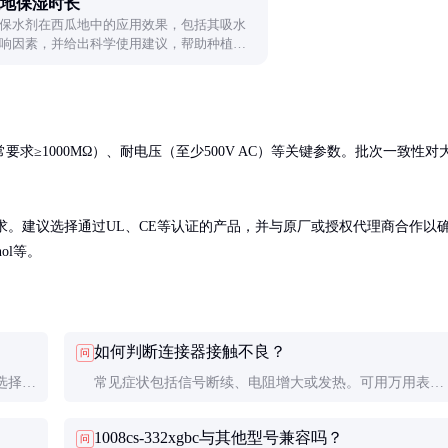
地保湿时长
保水剂在西瓜地中的应用效果，包括其吸水
响因素，并给出科学使用建议，帮助种植者
保水能力。
≥1000MΩ）、耐电压（至少500V AC）等关键参数。批次一致性对
要求。建议选择通过UL、CE等认证的产品，并与原厂或授权代理商合作以
nol等。
如何判断连接器接触不良？
问
选择具
常见症状包括信号断续、电阻增大或发热。可用万用表测
防护措
量接触电阻，正常应小于50mΩ。目视检查触点是否有氧
1008cs-332xgbc与其他型号兼容吗？
问
化或变形也是有效方法。