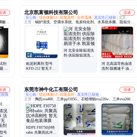
铝合金箱
北京凯富顿科技有限公司
洽谈
洽谈
安心购
综合体验L0
回复及时
出价迅速
真实性已核验
北京
磷酸
主营：
锅炉清洗、空调水系统、焦炭钝化剂、水系统杀菌、阻垢分散
干燥通
剂、洗涤高温水、粉尘抑制剂、脱硫增效剂、在线清洗剂、氧化除藻
提高
剂、杀菌灭藻剂、水系统管道、无二氧化氯、空调冷凝器、金属表面
公斤纸
油污、清除附着藻类、烟气湿法脱硫、高电导反渗透、通风系统清
洗、空调风机盘管、导热油炉清洗、玻璃鳞片胶泥、烟气脱硫脱硝、
锅炉除垢除锈、填料水垢清洗
河 北安全除垢清洗
剂 供应除垢清洗剂
分散快 易溶于水 凯
学试剂
粘泥剥离剂 型号
河 北高温导热油清
富顿
题 2
KFD-212 暂无 PH
洗剂 阻燃速干 油污
甲酰氨
值使用范围6-8 有效
积碳清除剂 支持定
物质含量30％
制 凯富顿
东莞市神牛化工有限公司
洽谈
洽谈
已核验
安心购
综合体验L0
回复及时
真实性已核验
主营：
陶氏eva460、三井ppJ105G、石蜡增韧eva220w、三井eva260、
剂、表
热熔级eva250、普瑞曼ppj105g
HDPE FI0750沙特
 型号
sabic 共聚高抗冲高