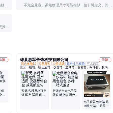
接触不
不完全兼容。虽然物理尺寸可能相似，但引脚定义、间距
参考产
等细节常有差异。混用可能导致设备损坏，务必确认规格
匹配后再使用。
更换连
程。
雄县惠军争锋科技有限公司
洽谈
洽谈
综合体验L0
回复及时
出价迅速
真实性已核验
河北保定
主营：
铝箱、铝合金箱、仪器箱、道具箱、器材箱、附件箱、收纳
箱、航空箱、工具箱、电子仪表箱、实验仪器包装箱、消防器材箱、
指挥作业箱、侦查作业箱、勘测仪器包装箱、仪器仪表箱、乐器包装
箱、舞台道具箱、服装道具箱、运输储备箱、通讯设备箱、五金工具
箱、铝合金航空箱、产品展示箱、物资器材箱
MI
暂无 各种风格可定
定做铝合金电子仪
全可
做 国产 适用 仪器
器箱 航空箱 黑色银
想铝合金 减震航空
色 多种 一站式服务
电子仪器包装箱 防
箱
潮航空箱 ，防震 铝
材合成木板仪器箱