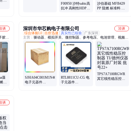
剂 液
刚性 暂无 食品包装
F00950 沙特sabic高
沙伯基础 MFB429
缓蚀阻
薄膜
抗冲 高刚性HDPE
PP 阻燃 标准料 品
颗粒 薄膜 暂无
牌经销 增强级 美国
注塑
深圳市华芯购电子有限公司
洽谈
洽谈
综合体验L0
出价迅速
真实性已核验
广东深圳
子胶、
主营：
驱动器、模拟开关、微控制器、参考电压、电池管理、视频开
酪蛋白
关ic、仪表放大器、音频放大器、开关稳压器、数字隔离器、精密放
大器、运算放大器、点火控制器、开关控制器、可编程门阵列、接口
集成电路、电容电阻
TPS7A7100RGWR
ha藻
SJHA04C001M1N46
RTL8811CU-CG 电
其它线性稳压控制
六烯酸
电子元器件
子元器件
器 TI/德州仪器 封
诚 保
SUMITOMO 批次
REALTEK/瑞昱 批
装原厂封装 批号
暂无
号22+ 封装 QFN-56
22+
洽谈