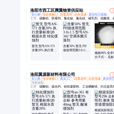
洛阳市西工区腾翼物资供应站
安心购
综合体验L2
回复及时
出价迅速
真实性已核验
主营：
碳酸铝、防霉剂、氯化铋、氮化硅、破乳剂、硅酸镁、
铝、化学试剂、抗静电剂、乙酸乙酯、氢氧化镁、焦磷酸钠、
风、次磷酸镁、氯化氢乙醇、氯化氢甲醇、聚丙烯酸钾、闪点
剂、柴油降凝剂、硫代硫酸铵、聚丙烯酰胺、多聚磷酸钠、25
板桶、硫代乙醇酸钠、高分子絮凝剂
暂无 型号AN-571
含量50% 暂无 PH
含量20% 执行质量
值使用范围3.0±1.5
规格98% 化
标准QB 根据水质
型号AN-342 空调杀
分子式－ 见标
钝化缓蚀剂
菌灭藻剂
年 仅供科研 
基丙
洛阳翼源新材料有限公司
安心购
综合体验L1
真实工厂
回复及时
出价迅速
真实性
河南洛阳
主营：
碳酸铝、硫化钙、硅铝凝胶粉、工业磷酸镁、闪点提高
面活性剂、耐火材料、水处理原材料
根据实际情况