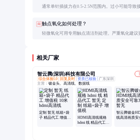
通常单针插拔力在0.5-2.5N范围内。过小可能导致
良，过大则影响使用体验并加速磨损。具体数值需
触点氧化如何处理？
问
品规格书。
轻微氧化可用专用触点清洁剂处理。严重氧化建议
接器，因为打磨会破坏镀层，反而加速后续氧化过
相关厂家
智云腾(深圳)科技有限公司
综合体验L0
回复及时
资质已核验
广东深圳
主营：
镀金头、高清线、数据线
定制 暂无 纸箱+袋
智云腾镀金HD
子 精品代工 增值税
HDMI高清线规格
线高清画质安
10米hdmi高清线
hdmi 线 精品代工
靠30米暂无
暂无 定制 纸箱+袋
子 增值税