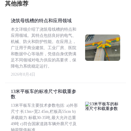
其他推荐
浇筑母线槽的特点和应用领域
本文详细介绍了浇筑母线槽的特点和
应用领域。其特点包括良好的电气、
机械、防火和防护性能。在应用上，
广泛用于商业建筑、工业厂房、医院
和数据中心等场所，凭借自身优势满
足不同领域对电力供应的高要求，保
障电力系统稳定运行。
2026年8月4日
13米平板车的标准尺寸和载重参
数
13米平板车主要技术参数包括: a)外形
尺寸:长13m×宽2.45m,栏板高55cm b)
承载能力:标载30-35吨,最大允许总重
49吨 c)符合国家道路车辆外廓尺寸及
轴荷限值标准