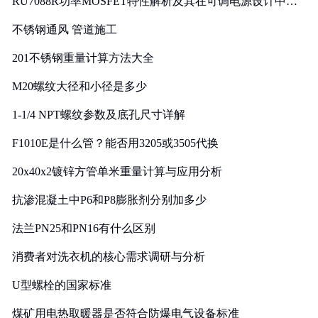
RU7088R功率MOSFET特性解析及其在可调电源设计中的
实践
不锈钢通风 管道施工
201不锈钢重量计算方法大全
M20螺纹大径和小径是多少
1-1/4 NPT螺纹参数及底孔尺寸详解
F1010E是什么管？能否用3205或3505代换
20x40x2镀锌方管单米重量计算与应用分析
抗渗混凝土中P6和P8膨胀剂分别加多少
法兰PN25和PN16有什么区别
消费者对洗衣机的核心需求调研与分析
U型螺栓的国家标准
煤矿用电热取暖器是否符合防爆电气设备标准