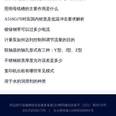
照明母线槽的主要作用是什么
A516Gr70对应国内材质及低温冲击要求解析
镀镍钢带可以过多少电流
计量泵如何达到控制和调节流量的目的
联轴器的轴孔形式有三种：Y型、J型、Z型
不锈钢材质厚度允许误差是多少
复印机出租有哪些常见模式
溶于水的润滑剂的种类
药品医疗器械网络信息服务备案(京)网药械信息备字（2021）第00159号
京ICP证030173号
京公网安备11000002000001号