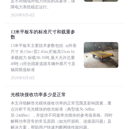
足不同领域对电力供应的高要求，保
障电力系统稳定运行。
2026年8月4日
13米平板车的标准尺寸和载重参
数
13米平板车主要技术参数包括: a)外形
尺寸:长13m×宽2.45m,栏板高55cm b)
承载能力:标载30-35吨,最大允许总重
49吨 c)符合国家道路车辆外廓尺寸及
轴荷限值标准
2026年8月4日
光模块接收功率多少是正常
本文详细解答光模块接收功率的正常范围及影响因素，重
点分析千兆光模块的收光标准（典型值为-3dBm
至-24dBm），并提供不同速率光模块的参考值表格。同时
解释功率异常的常见原因（如光纤损耗、连接器问题）及
解决方案，帮助用户快速判断网络性能问题。