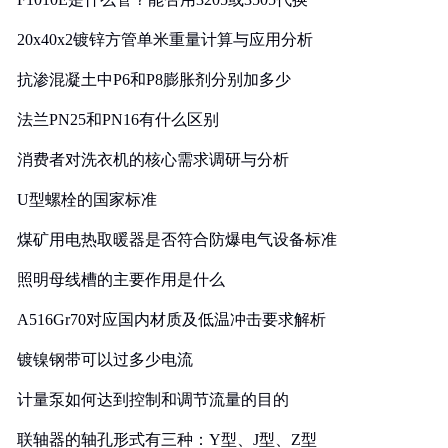
20x40x2镀锌方管单米重量计算与应用分析
抗渗混凝土中P6和P8膨胀剂分别加多少
法兰PN25和PN16有什么区别
消费者对洗衣机的核心需求调研与分析
U型螺栓的国家标准
煤矿用电热取暖器是否符合防爆电气设备标准
照明母线槽的主要作用是什么
A516Gr70对应国内材质及低温冲击要求解析
镀镍钢带可以过多少电流
计量泵如何达到控制和调节流量的目的
联轴器的轴孔形式有三种：Y型、J型、Z型