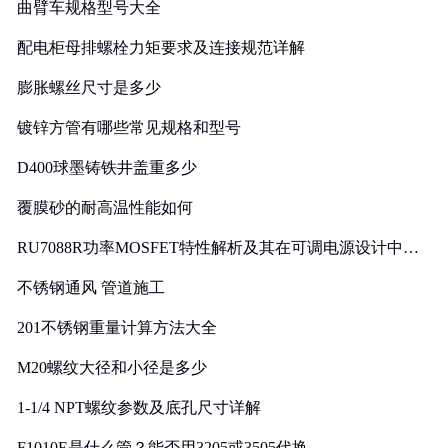
曲臂车规格型号大全
配电柜母排螺栓力矩要求及连接规范详解
膨胀螺丝尺寸是多少
镀锌方管有哪些常见规格和型号
D400球墨铸铁井盖重多少
覆膜砂的耐高温性能如何
RU7088R功率MOSFET特性解析及其在可调电源设计中的
实践
不锈钢通风 管道施工
201不锈钢重量计算方法大全
M20螺纹大径和小径是多少
1-1/4 NPT螺纹参数及底孔尺寸详解
F1010E是什么管？能否用3205或3505代换