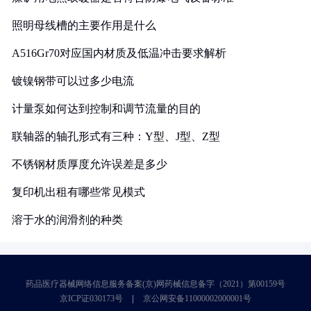
照明母线槽的主要作用是什么
A516Gr70对应国内材质及低温冲击要求解析
镀镍钢带可以过多少电流
计量泵如何达到控制和调节流量的目的
联轴器的轴孔形式有三种：Y型、J型、Z型
不锈钢材质厚度允许误差是多少
复印机出租有哪些常见模式
溶于水的润滑剂的种类
药品医疗器械网络信息服务备案(京)网药械信息备字（2021）第00159号
京ICP证030173号
京公网安备11000002000001号