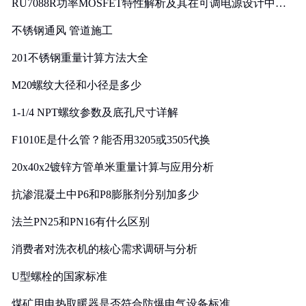
RU7088R功率MOSFET特性解析及其在可调电源设计中的
实践
不锈钢通风 管道施工
201不锈钢重量计算方法大全
M20螺纹大径和小径是多少
1-1/4 NPT螺纹参数及底孔尺寸详解
F1010E是什么管？能否用3205或3505代换
20x40x2镀锌方管单米重量计算与应用分析
抗渗混凝土中P6和P8膨胀剂分别加多少
法兰PN25和PN16有什么区别
消费者对洗衣机的核心需求调研与分析
U型螺栓的国家标准
煤矿用电热取暖器是否符合防爆电气设备标准