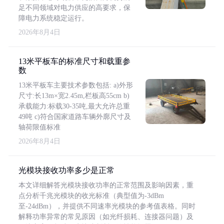
足不同领域对电力供应的高要求，保
障电力系统稳定运行。
2026年8月4日
13米平板车的标准尺寸和载重参
数
13米平板车主要技术参数包括: a)外形
尺寸:长13m×宽2.45m,栏板高55cm b)
承载能力:标载30-35吨,最大允许总重
49吨 c)符合国家道路车辆外廓尺寸及
轴荷限值标准
2026年8月4日
光模块接收功率多少是正常
本文详细解答光模块接收功率的正常范围及影响因素，重
点分析千兆光模块的收光标准（典型值为-3dBm
至-24dBm），并提供不同速率光模块的参考值表格。同时
解释功率异常的常见原因（如光纤损耗、连接器问题）及