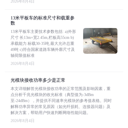
2026年8月4日
13米平板车的标准尺寸和载重参
数
13米平板车主要技术参数包括: a)外形
尺寸:长13m×宽2.45m,栏板高55cm b)
承载能力:标载30-35吨,最大允许总重
49吨 c)符合国家道路车辆外廓尺寸及
轴荷限值标准
2026年8月4日
光模块接收功率多少是正常
本文详细解答光模块接收功率的正常范围及影响因素，重
点分析千兆光模块的收光标准（典型值为-3dBm
至-24dBm），并提供不同速率光模块的参考值表格。同时
解释功率异常的常见原因（如光纤损耗、连接器问题）及
解决方案，帮助用户快速判断网络性能问题。
2026年8月4日