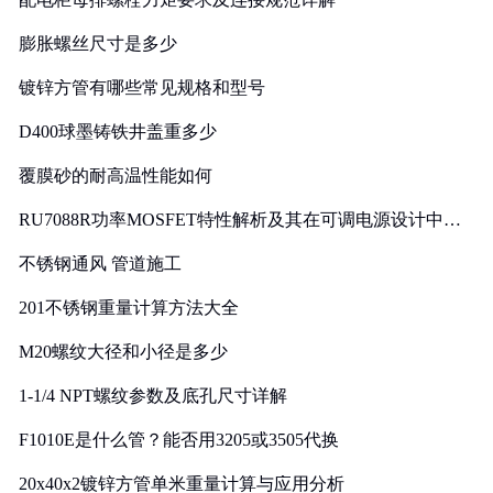
膨胀螺丝尺寸是多少
镀锌方管有哪些常见规格和型号
D400球墨铸铁井盖重多少
覆膜砂的耐高温性能如何
RU7088R功率MOSFET特性解析及其在可调电源设计中的
实践
不锈钢通风 管道施工
201不锈钢重量计算方法大全
M20螺纹大径和小径是多少
1-1/4 NPT螺纹参数及底孔尺寸详解
F1010E是什么管？能否用3205或3505代换
20x40x2镀锌方管单米重量计算与应用分析