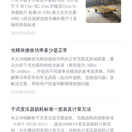
13米平板车主要技术参数包括: a)外形
尺寸:长13m×宽2.45m,栏板高55cm b)
承载能力:标载30-35吨,最大允许总重
49吨 c)符合国家道路车辆外廓尺寸及
轴荷限值标准
2026年8月4日
光模块接收功率多少是正常
本文详细解答光模块接收功率的正常范围及影响因素，重
点分析千兆光模块的收光标准（典型值为-3dBm
至-24dBm），并提供不同速率光模块的参考值表格。同时
解释功率异常的常见原因（如光纤损耗、连接器问题）及
解决方案，帮助用户快速判断网络性能问题。
2026年8月4日
干式变压器损耗标准一览表及计算方法
本文详细解析干式变压器空载损耗、负载损耗的国家标准
（GB/T 10228-2015），提供1000kVA变压器损耗计算实
例，分步骤说明变损计算方法，并附电力变压器损耗计算