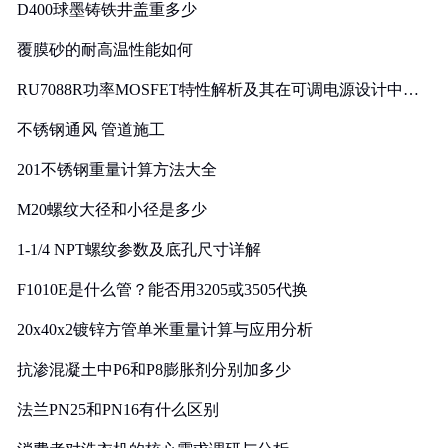
D400球墨铸铁井盖重多少
覆膜砂的耐高温性能如何
RU7088R功率MOSFET特性解析及其在可调电源设计中的
实践
不锈钢通风 管道施工
201不锈钢重量计算方法大全
M20螺纹大径和小径是多少
1-1/4 NPT螺纹参数及底孔尺寸详解
F1010E是什么管？能否用3205或3505代换
20x40x2镀锌方管单米重量计算与应用分析
抗渗混凝土中P6和P8膨胀剂分别加多少
法兰PN25和PN16有什么区别