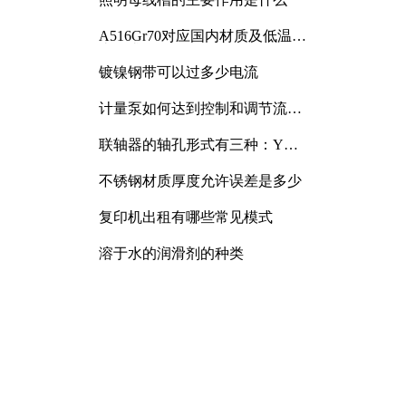
A516Gr70对应国内材质及低温冲
击要求解析
镀镍钢带可以过多少电流
计量泵如何达到控制和调节流量
的目的
联轴器的轴孔形式有三种：Y
型、J型、Z型
不锈钢材质厚度允许误差是多少
复印机出租有哪些常见模式
溶于水的润滑剂的种类