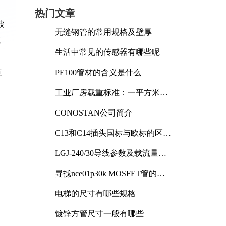
热门文章
波
无缝钢管的常用规格及壁厚
减
生活中常见的传感器有哪些呢
范
PE100管材的含义是什么
工业厂房载重标准：一平方米能
承受多少公斤
CONOSTAN公司简介
C13和C14插头国标与欧标的区别
及其标准解析
LGJ-240/30导线参数及载流量解
析
寻找nce01p30k MOSFET管的合
适替代型号
电梯的尺寸有哪些规格
镀锌方管尺寸一般有哪些