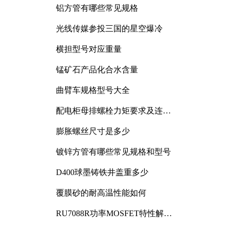
铝方管有哪些常见规格
光线传媒参投三国的星空爆冷
横担型号对应重量
锰矿石产品化合水含量
曲臂车规格型号大全
配电柜母排螺栓力矩要求及连接
规范详解
膨胀螺丝尺寸是多少
镀锌方管有哪些常见规格和型号
D400球墨铸铁井盖重多少
覆膜砂的耐高温性能如何
RU7088R功率MOSFET特性解析
及其在可调电源设计中的实践