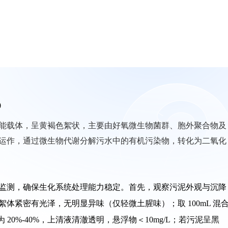
0
能载体，呈黄褐色絮状，主要由好氧微生物菌群、胞外聚合物及
运作，通过微生物代谢分解污水中的有机污染物，转化为二氧化
监测，确保生化系统处理能力稳定。首先，观察污泥外观与沉降
体紧密有光泽，无明显异味（仅轻微土腥味）；取 100mL 混
为 20%-40%，上清液清澈透明，悬浮物＜10mg/L；若污泥呈黑