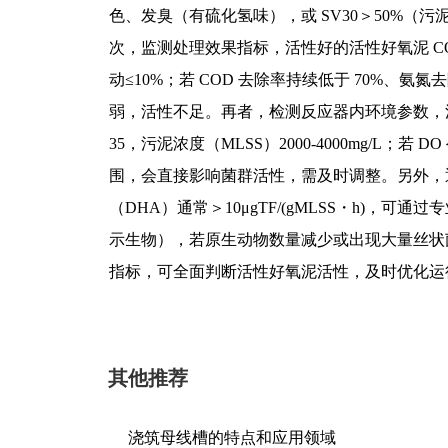
色、发臭（有硫化氢味），或 SV30＞50%（
次，监测处理效果指标，活性好的活性好氧泥 COD 去
动≤10%；若 COD 去除率持续低于 70%、氨
弱，活性不足。再者，检测反应器内环境参数，活性良好时
35，污泥浓度（MLSS）2000-4000mg/L；若 DO
围，会直接影响菌群活性，需及时调整。另外，
（DHA）通常＞10μgTF/(gMLSS・h)
示生物），若原生动物数量减少或出现大量丝状
指标，可全面判断活性好氧泥活性，及时优化运
其他推荐
浇筑母线槽的特点和应用领域