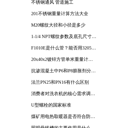
不锈钢通风 管道施工
201不锈钢重量计算方法大全
M20螺纹大径和小径是多少
1-1/4 NPT螺纹参数及底孔尺寸详
解
F1010E是什么管？能否用3205或
3505代换
20x40x2镀锌方管单米重量计算
与应用分析
抗渗混凝土中P6和P8膨胀剂分别
加多少
法兰PN25和PN16有什么区别
消费者对洗衣机的核心需求调研
与分析
U型螺栓的国家标准
煤矿用电热取暖器是否符合防爆
电气设备标准
照明母线槽的主要作用是什么