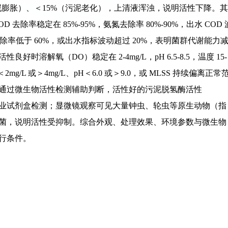
污泥膨胀）、＜15%（污泥老化），上清液浑浊，说明活性下降。其
除率稳定在 85%-95%，氨氮去除率 80%-90%，出水 COD 
氮去除率低于 60%，或出水指标波动超过 20%，表明菌群代谢能力
溶解氧（DO）稳定在 2-4mg/L，pH 6.5-8.5，温度 15-
＜2mg/L 或＞4mg/L、pH＜6.0 或＞9.0，或 MLSS 持续偏离正常
通过微生物活性检测辅助判断，活性好的污泥脱氢酶活性
，可通过专业试剂盒检测；显微镜观察可见大量钟虫、轮虫等原生动物（指
菌，说明活性受抑制。综合外观、处理效果、环境参数与微生物
行条件。