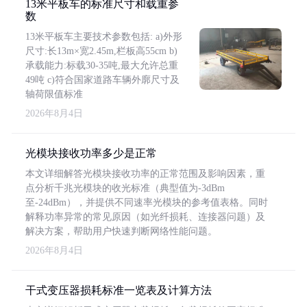
13米平板车的标准尺寸和载重参
数
13米平板车主要技术参数包括: a)外形
尺寸:长13m×宽2.45m,栏板高55cm b)
承载能力:标载30-35吨,最大允许总重
49吨 c)符合国家道路车辆外廓尺寸及
轴荷限值标准
2026年8月4日
光模块接收功率多少是正常
本文详细解答光模块接收功率的正常范围及影响因素，重
点分析千兆光模块的收光标准（典型值为-3dBm
至-24dBm），并提供不同速率光模块的参考值表格。同时
解释功率异常的常见原因（如光纤损耗、连接器问题）及
解决方案，帮助用户快速判断网络性能问题。
2026年8月4日
干式变压器损耗标准一览表及计算方法