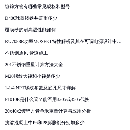
镀锌方管有哪些常见规格和型号
D400球墨铸铁井盖重多少
覆膜砂的耐高温性能如何
RU7088R功率MOSFET特性解析及其在可调电源设计中的
实践
不锈钢通风 管道施工
201不锈钢重量计算方法大全
M20螺纹大径和小径是多少
1-1/4 NPT螺纹参数及底孔尺寸详解
F1010E是什么管？能否用3205或3505代换
20x40x2镀锌方管单米重量计算与应用分析
抗渗混凝土中P6和P8膨胀剂分别加多少