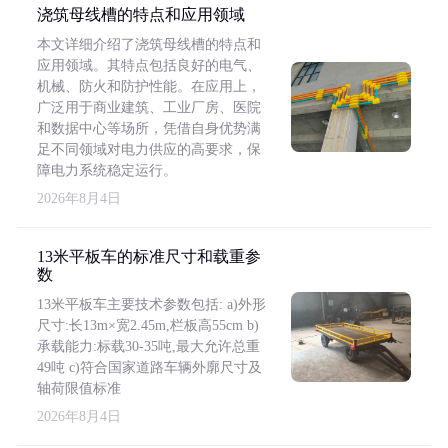
浇筑母线槽的特点和应用领域
本文详细介绍了浇筑母线槽的特点和
应用领域。其特点包括良好的电气、
机械、防火和防护性能。在应用上，
广泛用于商业建筑、工业厂房、医院
和数据中心等场所，凭借自身优势满
足不同领域对电力供应的高要求，保
障电力系统稳定运行。
2026年8月4日
13米平板车的标准尺寸和载重参
数
13米平板车主要技术参数包括: a)外形
尺寸:长13m×宽2.45m,栏板高55cm b)
承载能力:标载30-35吨,最大允许总重
49吨 c)符合国家道路车辆外廓尺寸及
轴荷限值标准
2026年8月4日