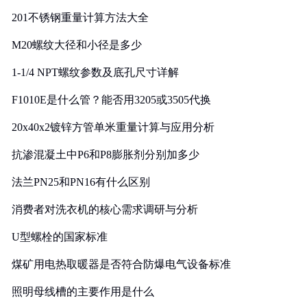
201不锈钢重量计算方法大全
M20螺纹大径和小径是多少
1-1/4 NPT螺纹参数及底孔尺寸详解
F1010E是什么管？能否用3205或3505代换
20x40x2镀锌方管单米重量计算与应用分析
抗渗混凝土中P6和P8膨胀剂分别加多少
法兰PN25和PN16有什么区别
消费者对洗衣机的核心需求调研与分析
U型螺栓的国家标准
煤矿用电热取暖器是否符合防爆电气设备标准
照明母线槽的主要作用是什么