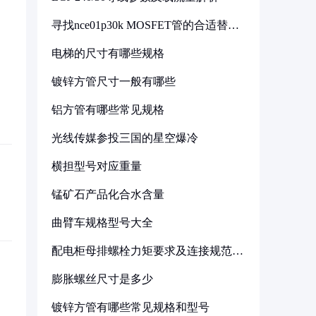
寻找nce01p30k MOSFET管的合适替代
型号
电梯的尺寸有哪些规格
镀锌方管尺寸一般有哪些
铝方管有哪些常见规格
光线传媒参投三国的星空爆冷
横担型号对应重量
锰矿石产品化合水含量
曲臂车规格型号大全
配电柜母排螺栓力矩要求及连接规范详
解
膨胀螺丝尺寸是多少
镀锌方管有哪些常见规格和型号