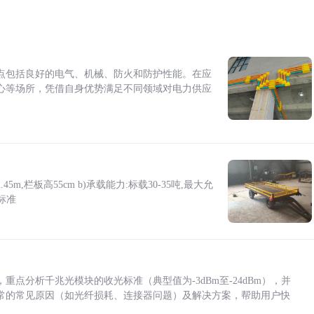
点包括良好的电气、机械、防火和防护性能。在应
心等场所，凭借自身优势满足不同领域对电力供应
5m,栏板高55cm b)承载能力:标载30-35吨,最大允
标准
点分析千兆光模块的收光标准（典型值为-3dBm至-24dBm），并
常的常见原因（如光纤损耗、连接器问题）及解决方案，帮助用户快