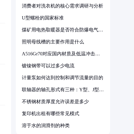
消费者对洗衣机的核心需求调研与分析
U型螺栓的国家标准
煤矿用电热取暖器是否符合防爆电气设
备标准
照明母线槽的主要作用是什么
A516Gr70对应国内材质及低温冲击要
求解析
镀镍钢带可以过多少电流
计量泵如何达到控制和调节流量的目的
联轴器的轴孔形式有三种：Y型、J型、
Z型
不锈钢材质厚度允许误差是多少
复印机出租有哪些常见模式
溶于水的润滑剂的种类