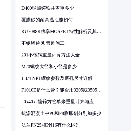
D400球墨铸铁井盖重多少
覆膜砂的耐高温性能如何
RU7088R功率MOSFET特性解析及其在
可调电源设计中的实践
不锈钢通风 管道施工
201不锈钢重量计算方法大全
M20螺纹大径和小径是多少
1-1/4 NPT螺纹参数及底孔尺寸详解
F1010E是什么管？能否用3205或3505代
换
20x40x2镀锌方管单米重量计算与应用
分析
抗渗混凝土中P6和P8膨胀剂分别加多少
法兰PN25和PN16有什么区别