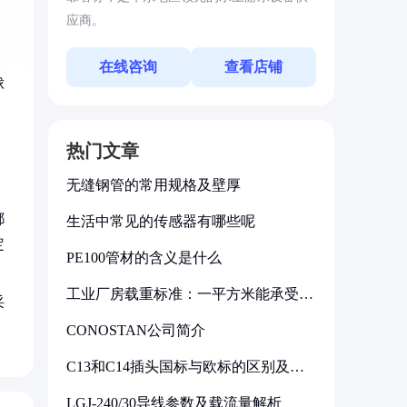
应商。
在线咨询
查看店铺
球
，
热门文章
无缝钢管的常用规格及壁厚
都
生活中常见的传感器有哪些呢
定
PE100管材的含义是什么
工业厂房载重标准：一平方米能承受多
采
少公斤
CONOSTAN公司简介
C13和C14插头国标与欧标的区别及其
标准解析
LGJ-240/30导线参数及载流量解析