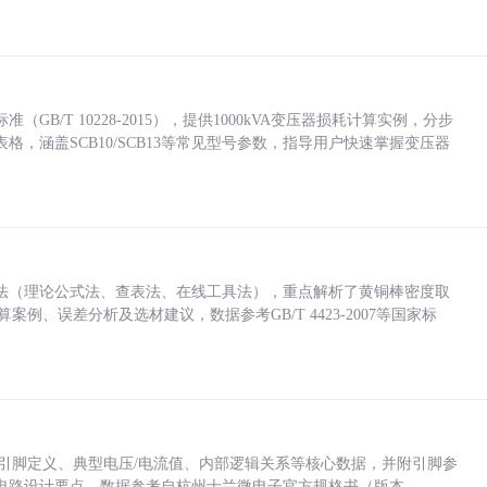
/T 10228-2015），提供1000kVA变压器损耗计算实例，分步
，涵盖SCB10/SCB13等常见型号参数，指导用户快速掌握变压器
法（理论公式法、查表法、在线工具法），重点解析了黄铜棒密度取
计算案例、误差分析及选材建议，数据参考GB/T 4423-2007等国家标
括各引脚定义、典型电压/电流值、内部逻辑关系等核心数据，并附引脚参
电路设计要点，数据参考自杭州士兰微电子官方规格书（版本