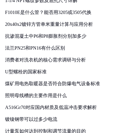
1-1/4 NPT螺纹参数及底孔尺寸详解
F1010E是什么管？能否用3205或3505代换
20x40x2镀锌方管单米重量计算与应用分析
抗渗混凝土中P6和P8膨胀剂分别加多少
法兰PN25和PN16有什么区别
消费者对洗衣机的核心需求调研与分析
U型螺栓的国家标准
煤矿用电热取暖器是否符合防爆电气设备标准
照明母线槽的主要作用是什么
A516Gr70对应国内材质及低温冲击要求解析
镀镍钢带可以过多少电流
计量泵如何达到控制和调节流量的目的