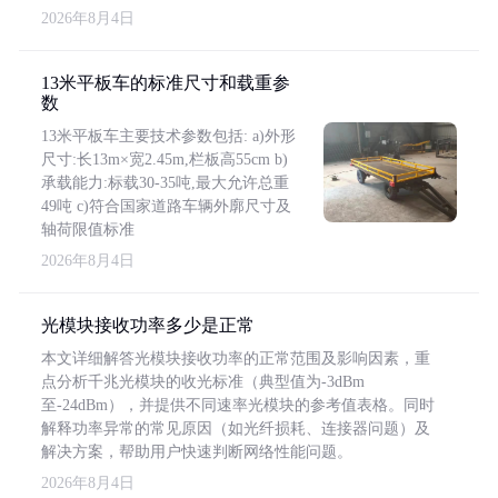
2026年8月4日
13米平板车的标准尺寸和载重参
数
13米平板车主要技术参数包括: a)外形
尺寸:长13m×宽2.45m,栏板高55cm b)
承载能力:标载30-35吨,最大允许总重
49吨 c)符合国家道路车辆外廓尺寸及
轴荷限值标准
2026年8月4日
光模块接收功率多少是正常
本文详细解答光模块接收功率的正常范围及影响因素，重
点分析千兆光模块的收光标准（典型值为-3dBm
至-24dBm），并提供不同速率光模块的参考值表格。同时
解释功率异常的常见原因（如光纤损耗、连接器问题）及
解决方案，帮助用户快速判断网络性能问题。
2026年8月4日