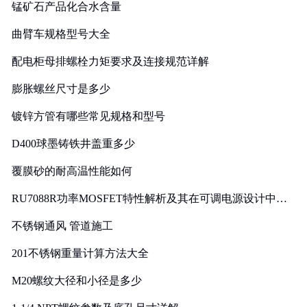
锰矿石产品化合水含量
曲臂车规格型号大全
配电柜母排螺栓力矩要求及连接规范详解
膨胀螺丝尺寸是多少
镀锌方管有哪些常见规格和型号
D400球墨铸铁井盖重多少
覆膜砂的耐高温性能如何
RU7088R功率MOSFET特性解析及其在可调电源设计中的
实践
不锈钢通风 管道施工
201不锈钢重量计算方法大全
M20螺纹大径和小径是多少