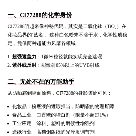
一、CI77288的化学身份
CI77288听起来像神秘代码，其实是二氧化钛（TiO₂）在
化妆品界的‘艺名’。这种白色粉末不溶于水，化学性质稳
定，凭借两种超能力风靡各领域：
超强遮盖力
：1微米粒径就能实现完全遮瑕
紫外线反射
：能散射85%以上的UVB射线
二、无处不在的万能助手
从防晒霜到墙面涂料，CI77288的身影随处可见：
化妆品：粉底液的遮瑕担当，防晒霜的物理屏障
食品工业：口香糖的增白剂（限量不超过1%）
工业应用：涂料、塑料的耐候性增强剂
造纸行业：高档铜版纸的光泽度调节剂