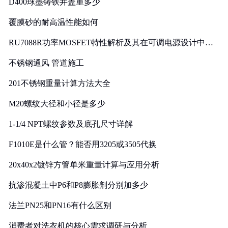
D400球墨铸铁井盖重多少
覆膜砂的耐高温性能如何
RU7088R功率MOSFET特性解析及其在可调电源设计中的
实践
不锈钢通风 管道施工
201不锈钢重量计算方法大全
M20螺纹大径和小径是多少
1-1/4 NPT螺纹参数及底孔尺寸详解
F1010E是什么管？能否用3205或3505代换
20x40x2镀锌方管单米重量计算与应用分析
抗渗混凝土中P6和P8膨胀剂分别加多少
法兰PN25和PN16有什么区别
消费者对洗衣机的核心需求调研与分析