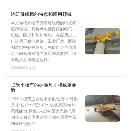
浇筑母线槽的特点和应用领域
本文详细介绍了浇筑母线槽的特点和
应用领域。其特点包括良好的电气、
机械、防火和防护性能。在应用上，
广泛用于商业建筑、工业厂房、医院
和数据中心等场所，凭借自身优势满
足不同领域对电力供应的高要求，保
障电力系统稳定运行。
2026年8月4日
13米平板车的标准尺寸和载重参
数
13米平板车主要技术参数包括: a)外形
尺寸:长13m×宽2.45m,栏板高55cm b)
承载能力:标载30-35吨,最大允许总重
49吨 c)符合国家道路车辆外廓尺寸及
轴荷限值标准