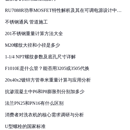
RU7088R功率MOSFET特性解析及其在可调电源设计中的
实践
不锈钢通风 管道施工
201不锈钢重量计算方法大全
M20螺纹大径和小径是多少
1-1/4 NPT螺纹参数及底孔尺寸详解
F1010E是什么管？能否用3205或3505代换
20x40x2镀锌方管单米重量计算与应用分析
抗渗混凝土中P6和P8膨胀剂分别加多少
法兰PN25和PN16有什么区别
消费者对洗衣机的核心需求调研与分析
U型螺栓的国家标准