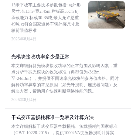
13米平板车主要技术参数包括: a)外形
尺寸:长13m×宽2.45m,栏板高55cm b)
承载能力:标载30-35吨,最大允许总重
49吨 c)符合国家道路车辆外廓尺寸及
轴荷限值标准
2026年8月4日
光模块接收功率多少是正常
本文详细解答光模块接收功率的正常范围及影响因素，重
点分析千兆光模块的收光标准（典型值为-3dBm
至-24dBm），并提供不同速率光模块的参考值表格。同时
解释功率异常的常见原因（如光纤损耗、连接器问题）及
解决方案，帮助用户快速判断网络性能问题。
2026年8月4日
干式变压器损耗标准一览表及计算方法
本文详细解析干式变压器空载损耗、负载损耗的国家标准
（GB/T 10228-2015），提供1000kVA变压器损耗计算实