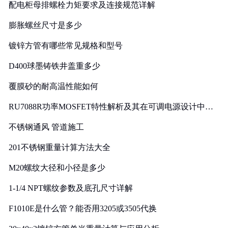
配电柜母排螺栓力矩要求及连接规范详解
膨胀螺丝尺寸是多少
镀锌方管有哪些常见规格和型号
D400球墨铸铁井盖重多少
覆膜砂的耐高温性能如何
RU7088R功率MOSFET特性解析及其在可调电源设计中的
实践
不锈钢通风 管道施工
201不锈钢重量计算方法大全
M20螺纹大径和小径是多少
1-1/4 NPT螺纹参数及底孔尺寸详解
F1010E是什么管？能否用3205或3505代换