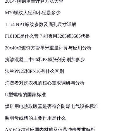
201不锈钢重量计算方法大全
M20螺纹大径和小径是多少
1-1/4 NPT螺纹参数及底孔尺寸详解
F1010E是什么管？能否用3205或3505代换
20x40x2镀锌方管单米重量计算与应用分析
抗渗混凝土中P6和P8膨胀剂分别加多少
法兰PN25和PN16有什么区别
消费者对洗衣机的核心需求调研与分析
U型螺栓的国家标准
煤矿用电热取暖器是否符合防爆电气设备标准
照明母线槽的主要作用是什么
A516Gr70对应国内材质及低温冲击要求解析