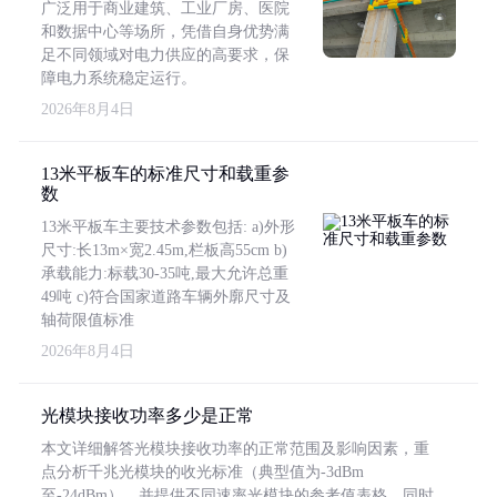
广泛用于商业建筑、工业厂房、医院
和数据中心等场所，凭借自身优势满
足不同领域对电力供应的高要求，保
障电力系统稳定运行。
2026年8月4日
13米平板车的标准尺寸和载重参
数
13米平板车主要技术参数包括: a)外形
尺寸:长13m×宽2.45m,栏板高55cm b)
承载能力:标载30-35吨,最大允许总重
49吨 c)符合国家道路车辆外廓尺寸及
轴荷限值标准
2026年8月4日
光模块接收功率多少是正常
本文详细解答光模块接收功率的正常范围及影响因素，重
点分析千兆光模块的收光标准（典型值为-3dBm
至-24dBm），并提供不同速率光模块的参考值表格。同时