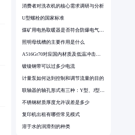
消费者对洗衣机的核心需求调研与分析
U型螺栓的国家标准
煤矿用电热取暖器是否符合防爆电气设
备标准
照明母线槽的主要作用是什么
A516Gr70对应国内材质及低温冲击要
求解析
镀镍钢带可以过多少电流
计量泵如何达到控制和调节流量的目的
联轴器的轴孔形式有三种：Y型、J型、
Z型
不锈钢材质厚度允许误差是多少
复印机出租有哪些常见模式
溶于水的润滑剂的种类