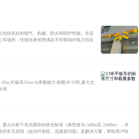
点包括良好的电气、机械、防火和防护性能。在应
心等场所，凭借自身优势满足不同领域对电力供应
5m,栏板高55cm b)承载能力:标载30-35吨,最大允
标准
点分析千兆光模块的收光标准（典型值为-3dBm至-24dBm），并
常的常见原因（如光纤损耗、连接器问题）及解决方案，帮助用户快