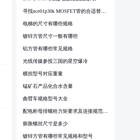
寻找nce01p30k MOSFET管的合适替代
型号
电梯的尺寸有哪些规格
镀锌方管尺寸一般有哪些
铝方管有哪些常见规格
光线传媒参投三国的星空爆冷
横担型号对应重量
锰矿石产品化合水含量
曲臂车规格型号大全
配电柜母排螺栓力矩要求及连接规范详
解
膨胀螺丝尺寸是多少
镀锌方管有哪些常见规格和型号