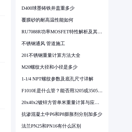
D400球墨铸铁井盖重多少
覆膜砂的耐高温性能如何
RU7088R功率MOSFET特性解析及其在
可调电源设计中的实践
不锈钢通风 管道施工
201不锈钢重量计算方法大全
M20螺纹大径和小径是多少
1-1/4 NPT螺纹参数及底孔尺寸详解
F1010E是什么管？能否用3205或3505代
换
20x40x2镀锌方管单米重量计算与应用
分析
抗渗混凝土中P6和P8膨胀剂分别加多少
法兰PN25和PN16有什么区别