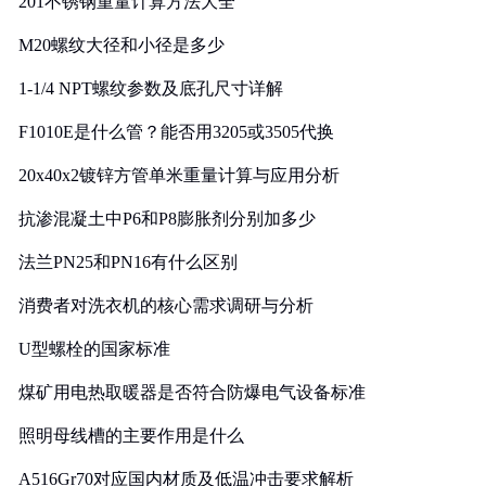
201不锈钢重量计算方法大全
M20螺纹大径和小径是多少
1-1/4 NPT螺纹参数及底孔尺寸详解
F1010E是什么管？能否用3205或3505代换
20x40x2镀锌方管单米重量计算与应用分析
抗渗混凝土中P6和P8膨胀剂分别加多少
法兰PN25和PN16有什么区别
消费者对洗衣机的核心需求调研与分析
U型螺栓的国家标准
煤矿用电热取暖器是否符合防爆电气设备标准
照明母线槽的主要作用是什么
A516Gr70对应国内材质及低温冲击要求解析