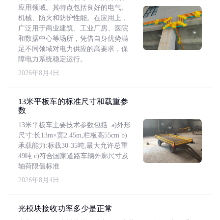
应用领域。其特点包括良好的电气、
机械、防火和防护性能。在应用上，
广泛用于商业建筑、工业厂房、医院
和数据中心等场所，凭借自身优势满
足不同领域对电力供应的高要求，保
障电力系统稳定运行。
2026年8月4日
13米平板车的标准尺寸和载重参
数
13米平板车主要技术参数包括: a)外形
尺寸:长13m×宽2.45m,栏板高55cm b)
承载能力:标载30-35吨,最大允许总重
49吨 c)符合国家道路车辆外廓尺寸及
轴荷限值标准
2026年8月4日
光模块接收功率多少是正常