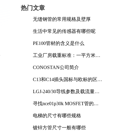
热门文章
无缝钢管的常用规格及壁厚
动
生活中常见的传感器有哪些呢
PE100管材的含义是什么
性
工业厂房载重标准：一平方米能
承受多少公斤
CONOSTAN公司简介
C13和C14插头国标与欧标的区别
，
及其标准解析
LGJ-240/30导线参数及载流量解
析
寻找nce01p30k MOSFET管的合
适替代型号
电梯的尺寸有哪些规格
镀锌方管尺寸一般有哪些