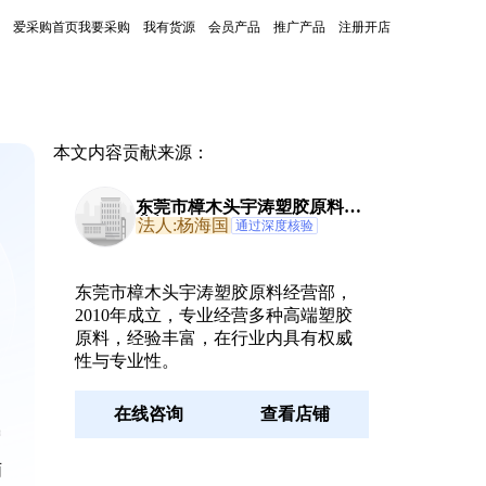
爱采购首页
我要采购
我有货源
会员产品
推广产品
注册开店
本文内容贡献来源：
东莞市樟木头宇涛塑胶原料经
营部
法人:杨海国
通过深度核验
东莞市樟木头宇涛塑胶原料经营部，
2010年成立，专业经营多种高端塑胶
原料，经验丰富，在行业内具有权威
性与专业性。
在线咨询
查看店铺
增
丙