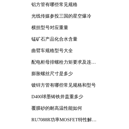
铝方管有哪些常见规格
光线传媒参投三国的星空爆冷
横担型号对应重量
锰矿石产品化合水含量
曲臂车规格型号大全
配电柜母排螺栓力矩要求及连接
规范详解
膨胀螺丝尺寸是多少
镀锌方管有哪些常见规格和型号
D400球墨铸铁井盖重多少
覆膜砂的耐高温性能如何
RU7088R功率MOSFET特性解析
及其在可调电源设计中的实践