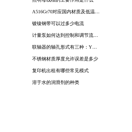
A516Gr70对应国内材质及低温冲
击要求解析
镀镍钢带可以过多少电流
计量泵如何达到控制和调节流量
的目的
联轴器的轴孔形式有三种：Y
型、J型、Z型
不锈钢材质厚度允许误差是多少
复印机出租有哪些常见模式
溶于水的润滑剂的种类