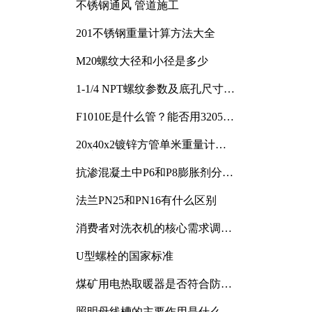
不锈钢通风 管道施工
201不锈钢重量计算方法大全
M20螺纹大径和小径是多少
1-1/4 NPT螺纹参数及底孔尺寸详
解
F1010E是什么管？能否用3205或
3505代换
20x40x2镀锌方管单米重量计算
与应用分析
抗渗混凝土中P6和P8膨胀剂分别
加多少
法兰PN25和PN16有什么区别
消费者对洗衣机的核心需求调研
与分析
U型螺栓的国家标准
煤矿用电热取暖器是否符合防爆
电气设备标准
照明母线槽的主要作用是什么