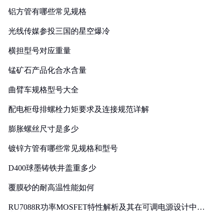
铝方管有哪些常见规格
光线传媒参投三国的星空爆冷
横担型号对应重量
锰矿石产品化合水含量
曲臂车规格型号大全
配电柜母排螺栓力矩要求及连接规范详解
膨胀螺丝尺寸是多少
镀锌方管有哪些常见规格和型号
D400球墨铸铁井盖重多少
覆膜砂的耐高温性能如何
RU7088R功率MOSFET特性解析及其在可调电源设计中的
实践