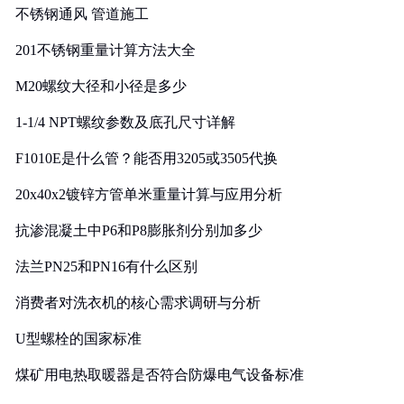
不锈钢通风 管道施工
201不锈钢重量计算方法大全
M20螺纹大径和小径是多少
1-1/4 NPT螺纹参数及底孔尺寸详解
F1010E是什么管？能否用3205或3505代换
20x40x2镀锌方管单米重量计算与应用分析
抗渗混凝土中P6和P8膨胀剂分别加多少
法兰PN25和PN16有什么区别
消费者对洗衣机的核心需求调研与分析
U型螺栓的国家标准
煤矿用电热取暖器是否符合防爆电气设备标准