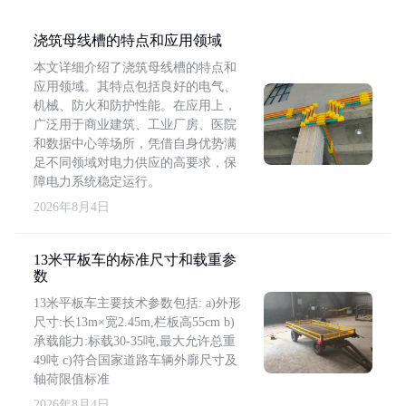
浇筑母线槽的特点和应用领域
本文详细介绍了浇筑母线槽的特点和
应用领域。其特点包括良好的电气、
机械、防火和防护性能。在应用上，
广泛用于商业建筑、工业厂房、医院
和数据中心等场所，凭借自身优势满
足不同领域对电力供应的高要求，保
障电力系统稳定运行。
2026年8月4日
13米平板车的标准尺寸和载重参
数
13米平板车主要技术参数包括: a)外形
尺寸:长13m×宽2.45m,栏板高55cm b)
承载能力:标载30-35吨,最大允许总重
49吨 c)符合国家道路车辆外廓尺寸及
轴荷限值标准
2026年8月4日