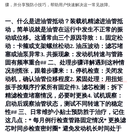
骤，并分享预防小技巧，帮助用户快速解决这一常见故障。
一、什么是进油管抵动？装载机精滤进油管抵
动，简单说就是油管在运行中发生不正常的振
动或位移。这通常由三个原因导致：1.
固定松
动
：卡箍或支架螺丝松动2.
油压波动
：滤芯堵
塞或油泵异常3.
共振现象
：发动机转速与管路
固有频率重合## 二、处理步骤详解遇到这种情
况别慌张，跟着步骤来：1.
停机检查
：关闭发
动机，确认油管位移程度2.
紧固处理
：用扭矩
扳手按顺序拧紧所有固定件3.
滤芯检测
：拆下
精滤检查堵塞情况，必要时更换4.
试机观察
：
启动后观察油管状态，测试不同转速下的稳定
性## 三、日常维护小贴士预防胜于治疗，记住
这几点：* 每月例行检查管路固定情况* 更换滤
芯时同步检查密封圈* 避免发动机长时间处于