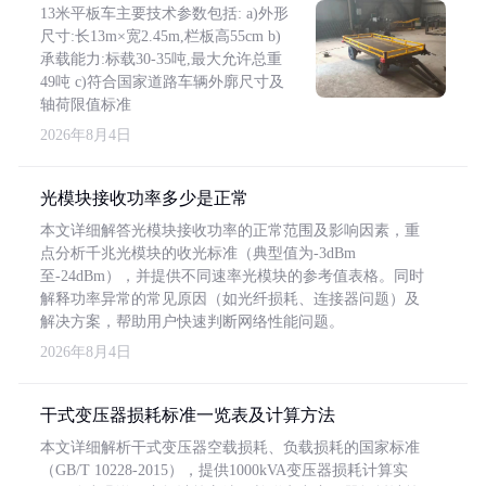
13米平板车主要技术参数包括: a)外形
尺寸:长13m×宽2.45m,栏板高55cm b)
承载能力:标载30-35吨,最大允许总重
49吨 c)符合国家道路车辆外廓尺寸及
轴荷限值标准
2026年8月4日
光模块接收功率多少是正常
本文详细解答光模块接收功率的正常范围及影响因素，重
点分析千兆光模块的收光标准（典型值为-3dBm
至-24dBm），并提供不同速率光模块的参考值表格。同时
解释功率异常的常见原因（如光纤损耗、连接器问题）及
解决方案，帮助用户快速判断网络性能问题。
2026年8月4日
干式变压器损耗标准一览表及计算方法
本文详细解析干式变压器空载损耗、负载损耗的国家标准
（GB/T 10228-2015），提供1000kVA变压器损耗计算实