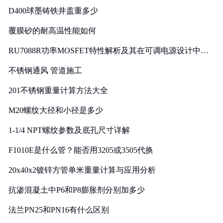
D400球墨铸铁井盖重多少
覆膜砂的耐高温性能如何
RU7088R功率MOSFET特性解析及其在可调电源设计中的
实践
不锈钢通风 管道施工
201不锈钢重量计算方法大全
M20螺纹大径和小径是多少
1-1/4 NPT螺纹参数及底孔尺寸详解
F1010E是什么管？能否用3205或3505代换
20x40x2镀锌方管单米重量计算与应用分析
抗渗混凝土中P6和P8膨胀剂分别加多少
法兰PN25和PN16有什么区别