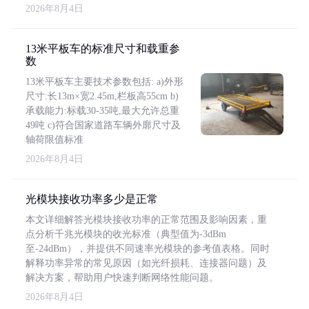
2026年8月4日
13米平板车的标准尺寸和载重参
数
13米平板车主要技术参数包括: a)外形
尺寸:长13m×宽2.45m,栏板高55cm b)
承载能力:标载30-35吨,最大允许总重
49吨 c)符合国家道路车辆外廓尺寸及
轴荷限值标准
2026年8月4日
光模块接收功率多少是正常
本文详细解答光模块接收功率的正常范围及影响因素，重
点分析千兆光模块的收光标准（典型值为-3dBm
至-24dBm），并提供不同速率光模块的参考值表格。同时
解释功率异常的常见原因（如光纤损耗、连接器问题）及
解决方案，帮助用户快速判断网络性能问题。
2026年8月4日