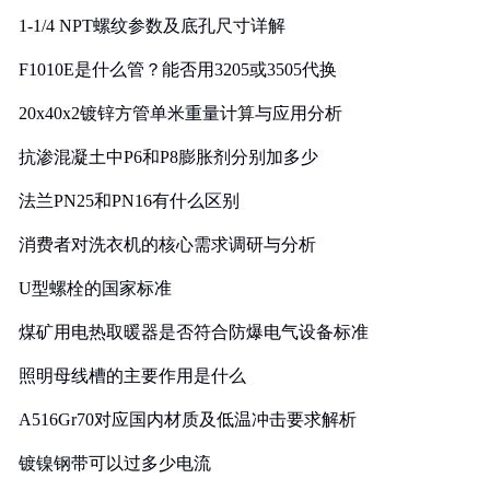
1-1/4 NPT螺纹参数及底孔尺寸详解
F1010E是什么管？能否用3205或3505代换
20x40x2镀锌方管单米重量计算与应用分析
抗渗混凝土中P6和P8膨胀剂分别加多少
法兰PN25和PN16有什么区别
消费者对洗衣机的核心需求调研与分析
U型螺栓的国家标准
煤矿用电热取暖器是否符合防爆电气设备标准
照明母线槽的主要作用是什么
A516Gr70对应国内材质及低温冲击要求解析
镀镍钢带可以过多少电流