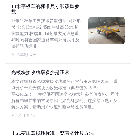
13米平板车的标准尺寸和载重参
数
13米平板车主要技术参数包括: a)外形
尺寸:长13m×宽2.45m,栏板高55cm b)
承载能力:标载30-35吨,最大允许总重
49吨 c)符合国家道路车辆外廓尺寸及
轴荷限值标准
2026年8月4日
光模块接收功率多少是正常
本文详细解答光模块接收功率的正常范围及影响因素，重
点分析千兆光模块的收光标准（典型值为-3dBm
至-24dBm），并提供不同速率光模块的参考值表格。同时
解释功率异常的常见原因（如光纤损耗、连接器问题）及
解决方案，帮助用户快速判断网络性能问题。
2026年8月4日
干式变压器损耗标准一览表及计算方法