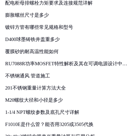
配电柜母排螺栓力矩要求及连接规范详解
膨胀螺丝尺寸是多少
镀锌方管有哪些常见规格和型号
D400球墨铸铁井盖重多少
覆膜砂的耐高温性能如何
RU7088R功率MOSFET特性解析及其在可调电源设计中的
实践
不锈钢通风 管道施工
201不锈钢重量计算方法大全
M20螺纹大径和小径是多少
1-1/4 NPT螺纹参数及底孔尺寸详解
F1010E是什么管？能否用3205或3505代换