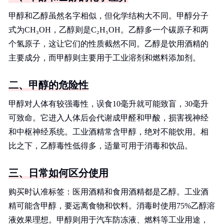
甲醇和乙醇虽然名字相似，但化学结构大不同。甲醇分子
式为CH₃OH，乙醇则是C₂H₅OH。乙醇多一个碳原子和两
个氢原子，这让它们的性质截然不同。乙醇是饮用酒精的
主要成分，而甲醇则主要用于工业溶剂和燃料添加剂。
二、甲醇的危险性
甲醇对人体有较强毒性，误食10毫升就可能致盲，30毫升
可致命。它进入人体后会代谢成甲醛和甲酸，损害视神经
和中枢神经系统。工业酒精常含甲醇，绝对不能饮用。相
比之下，乙醇毒性低得多，适量可用于消毒和饮品。
三、日常如何区分使用
购买时认准标签：医用酒精和食用酒精都是乙醇。工业酒
精可能含甲醇，要远离食物和饮料。消毒时使用75%乙醇溶
液效果理想。甲醇则用于汽车防冻液、燃料等工业用途，