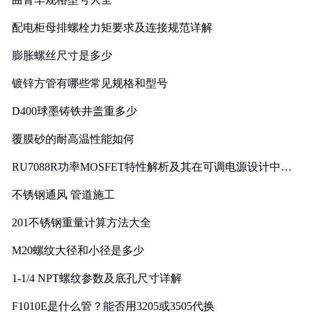
配电柜母排螺栓力矩要求及连接规范详解
膨胀螺丝尺寸是多少
镀锌方管有哪些常见规格和型号
D400球墨铸铁井盖重多少
覆膜砂的耐高温性能如何
RU7088R功率MOSFET特性解析及其在可调电源设计中的
实践
不锈钢通风 管道施工
201不锈钢重量计算方法大全
M20螺纹大径和小径是多少
1-1/4 NPT螺纹参数及底孔尺寸详解
F1010E是什么管？能否用3205或3505代换