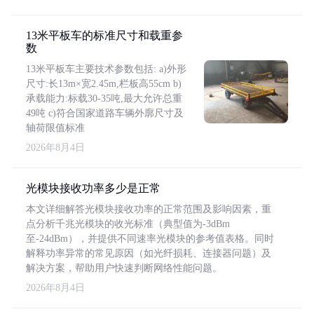
13米平板车的标准尺寸和载重参
数
13米平板车主要技术参数包括: a)外形
尺寸:长13m×宽2.45m,栏板高55cm b)
承载能力:标载30-35吨,最大允许总重
49吨 c)符合国家道路车辆外廓尺寸及
轴荷限值标准
2026年8月4日
光模块接收功率多少是正常
本文详细解答光模块接收功率的正常范围及影响因素，重
点分析千兆光模块的收光标准（典型值为-3dBm
至-24dBm），并提供不同速率光模块的参考值表格。同时
解释功率异常的常见原因（如光纤损耗、连接器问题）及
解决方案，帮助用户快速判断网络性能问题。
2026年8月4日