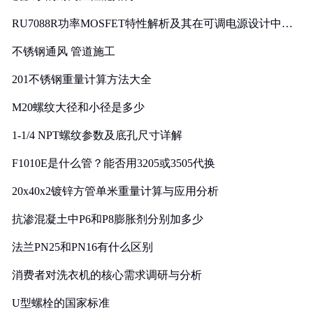
RU7088R功率MOSFET特性解析及其在可调电源设计中的
实践
不锈钢通风 管道施工
201不锈钢重量计算方法大全
M20螺纹大径和小径是多少
1-1/4 NPT螺纹参数及底孔尺寸详解
F1010E是什么管？能否用3205或3505代换
20x40x2镀锌方管单米重量计算与应用分析
抗渗混凝土中P6和P8膨胀剂分别加多少
法兰PN25和PN16有什么区别
消费者对洗衣机的核心需求调研与分析
U型螺栓的国家标准