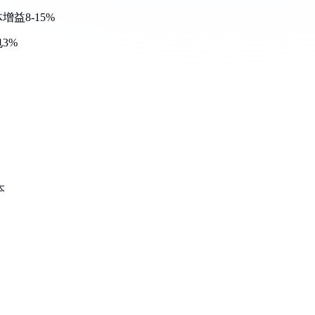
益8-15%
3%
出
本