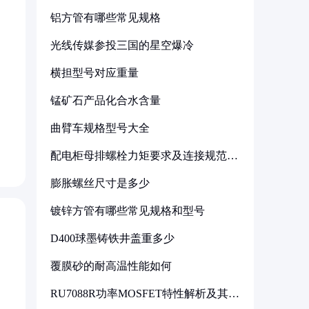
铝方管有哪些常见规格
光线传媒参投三国的星空爆冷
横担型号对应重量
锰矿石产品化合水含量
曲臂车规格型号大全
配电柜母排螺栓力矩要求及连接规范详
解
膨胀螺丝尺寸是多少
镀锌方管有哪些常见规格和型号
D400球墨铸铁井盖重多少
覆膜砂的耐高温性能如何
RU7088R功率MOSFET特性解析及其在
可调电源设计中的实践