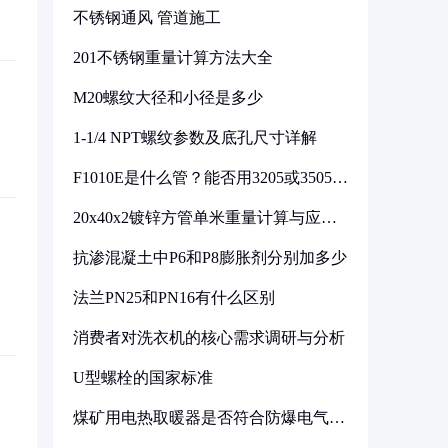
不锈钢通风 管道施工
201不锈钢重量计算方法大全
M20螺纹大径和小径是多少
1-1/4 NPT螺纹参数及底孔尺寸详解
F1010E是什么管？能否用3205或3505代
换
20x40x2镀锌方管单米重量计算与应用
分析
抗渗混凝土中P6和P8膨胀剂分别加多少
法兰PN25和PN16有什么区别
消费者对洗衣机的核心需求调研与分析
U型螺栓的国家标准
煤矿用电热取暖器是否符合防爆电气设
备标准