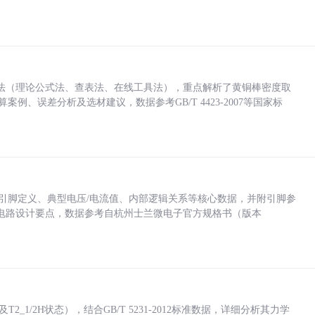
法（理论公式法、查表法、在线工具法），重点解析了黄铜棒密度取
计算案例、误差分析及选材建议，数据参考GB/T 4423-2007等国家标
括各引脚定义、典型电压/电流值、内部逻辑关系等核心数据，并附引脚参
电路设计要点，数据参考自杭州士兰微电子官方规格书（版本
_1/2H状态），结合GB/T 5231-2012标准数据，详细分析其力学