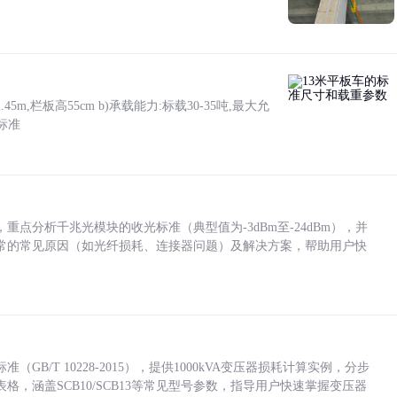
5m,栏板高55cm b)承载能力:标载30-35吨,最大允
标准
点分析千兆光模块的收光标准（典型值为-3dBm至-24dBm），并
常的常见原因（如光纤损耗、连接器问题）及解决方案，帮助用户快
/T 10228-2015），提供1000kVA变压器损耗计算实例，分步
，涵盖SCB10/SCB13等常见型号参数，指导用户快速掌握变压器