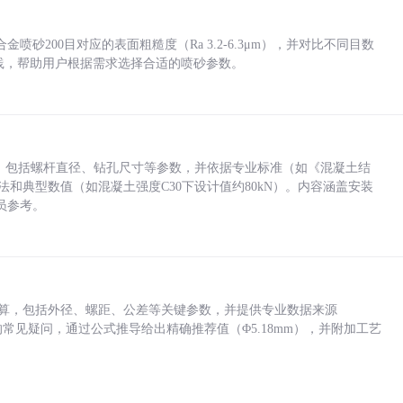
砂200目对应的表面粗糙度（Ra 3.2-6.3μm），并对比不同目数
业实践，帮助用户根据需求选择合适的喷砂参数。
力，包括螺杆直径、钻孔尺寸等参数，并依据专业标准（如《混凝土结
方法和典型数值（如混凝土强度C30下设计值约80kN）。内容涵盖安装
员参考。
底孔计算，包括外径、螺距、公差等关键参数，并提供专业数据来源
孔尺寸的常见疑问，通过公式推导给出精确推荐值（Φ5.18mm），并附加工艺