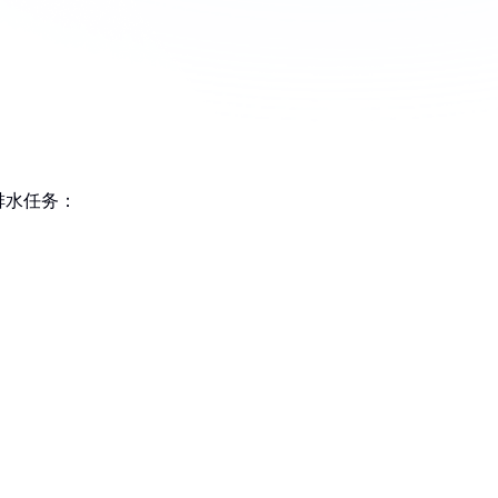
排水任务：
：