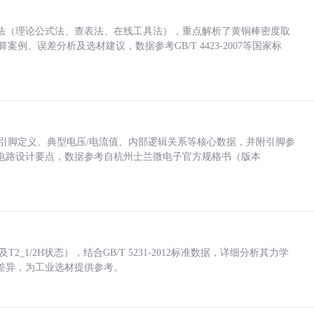
法（理论公式法、查表法、在线工具法），重点解析了黄铜棒密度取
计算案例、误差分析及选材建议，数据参考GB/T 4423-2007等国家标
括各引脚定义、典型电压/电流值、内部逻辑关系等核心数据，并附引脚参
电路设计要点，数据参考自杭州士兰微电子官方规格书（版本
_1/2H状态），结合GB/T 5231-2012标准数据，详细分析其力学
差异，为工业选材提供参考。