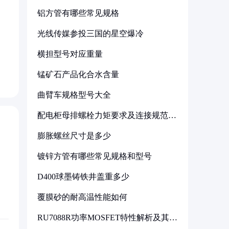
铝方管有哪些常见规格
光线传媒参投三国的星空爆冷
横担型号对应重量
锰矿石产品化合水含量
曲臂车规格型号大全
配电柜母排螺栓力矩要求及连接规范详
解
膨胀螺丝尺寸是多少
镀锌方管有哪些常见规格和型号
D400球墨铸铁井盖重多少
覆膜砂的耐高温性能如何
RU7088R功率MOSFET特性解析及其在
可调电源设计中的实践