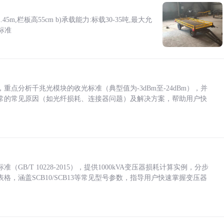
5m,栏板高55cm b)承载能力:标载30-35吨,最大允
标准
点分析千兆光模块的收光标准（典型值为-3dBm至-24dBm），并
常的常见原因（如光纤损耗、连接器问题）及解决方案，帮助用户快
/T 10228-2015），提供1000kVA变压器损耗计算实例，分步
，涵盖SCB10/SCB13等常见型号参数，指导用户快速掌握变压器