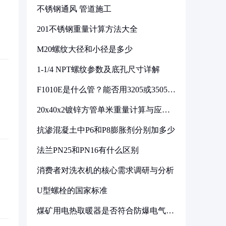
不锈钢通风 管道施工
201不锈钢重量计算方法大全
M20螺纹大径和小径是多少
1-1/4 NPT螺纹参数及底孔尺寸详解
F1010E是什么管？能否用3205或3505代
换
20x40x2镀锌方管单米重量计算与应用
分析
抗渗混凝土中P6和P8膨胀剂分别加多少
法兰PN25和PN16有什么区别
消费者对洗衣机的核心需求调研与分析
U型螺栓的国家标准
煤矿用电热取暖器是否符合防爆电气设
备标准