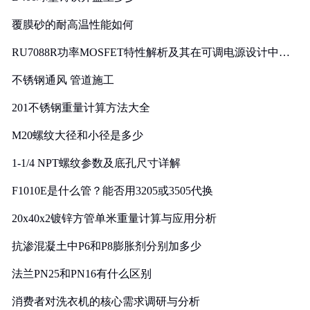
覆膜砂的耐高温性能如何
RU7088R功率MOSFET特性解析及其在可调电源设计中的
实践
不锈钢通风 管道施工
201不锈钢重量计算方法大全
M20螺纹大径和小径是多少
1-1/4 NPT螺纹参数及底孔尺寸详解
F1010E是什么管？能否用3205或3505代换
20x40x2镀锌方管单米重量计算与应用分析
抗渗混凝土中P6和P8膨胀剂分别加多少
法兰PN25和PN16有什么区别
消费者对洗衣机的核心需求调研与分析