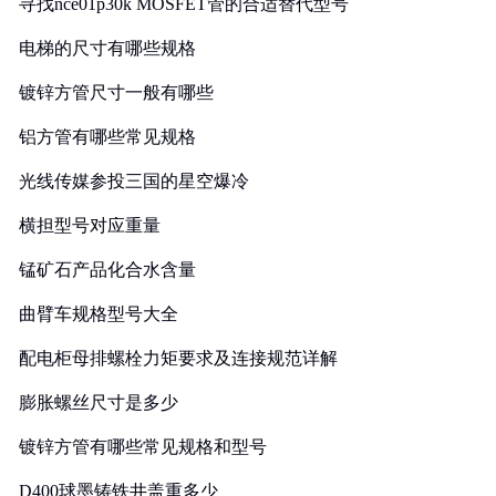
寻找nce01p30k MOSFET管的合适替代型号
电梯的尺寸有哪些规格
镀锌方管尺寸一般有哪些
铝方管有哪些常见规格
光线传媒参投三国的星空爆冷
横担型号对应重量
锰矿石产品化合水含量
曲臂车规格型号大全
配电柜母排螺栓力矩要求及连接规范详解
膨胀螺丝尺寸是多少
镀锌方管有哪些常见规格和型号
D400球墨铸铁井盖重多少