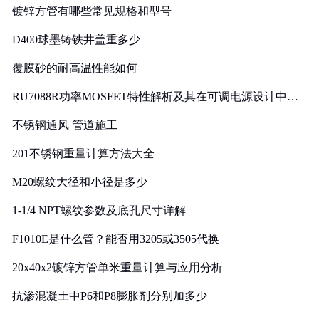
镀锌方管有哪些常见规格和型号
D400球墨铸铁井盖重多少
覆膜砂的耐高温性能如何
RU7088R功率MOSFET特性解析及其在可调电源设计中的
实践
不锈钢通风 管道施工
201不锈钢重量计算方法大全
M20螺纹大径和小径是多少
1-1/4 NPT螺纹参数及底孔尺寸详解
F1010E是什么管？能否用3205或3505代换
20x40x2镀锌方管单米重量计算与应用分析
抗渗混凝土中P6和P8膨胀剂分别加多少