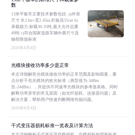
数
13米平板车主要技术参数包括: a)外形
尺寸:长13m×宽2.45m,栏板高55cm b)
承载能力:标载30-35吨,最大允许总重
49吨 c)符合国家道路车辆外廓尺寸及
轴荷限值标准
2026年8月4日
光模块接收功率多少是正常
本文详细解答光模块接收功率的正常范围及影响因素，重
点分析千兆光模块的收光标准（典型值为-3dBm
至-24dBm），并提供不同速率光模块的参考值表格。同时
解释功率异常的常见原因（如光纤损耗、连接器问题）及
解决方案，帮助用户快速判断网络性能问题。
2026年8月4日
干式变压器损耗标准一览表及计算方法
本文详细解析干式变压器空载损耗、负载损耗的国家标准