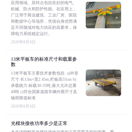
应用领域。其特点包括良好的电气、
机械、防火和防护性能。在应用上，
广泛用于商业建筑、工业厂房、医院
和数据中心等场所，凭借自身优势满
足不同领域对电力供应的高要求，保
障电力系统稳定运行。
2026年8月4日
13米平板车的标准尺寸和载重参
数
13米平板车主要技术参数包括: a)外形
尺寸:长13m×宽2.45m,栏板高55cm b)
承载能力:标载30-35吨,最大允许总重
49吨 c)符合国家道路车辆外廓尺寸及
轴荷限值标准
2026年8月4日
光模块接收功率多少是正常