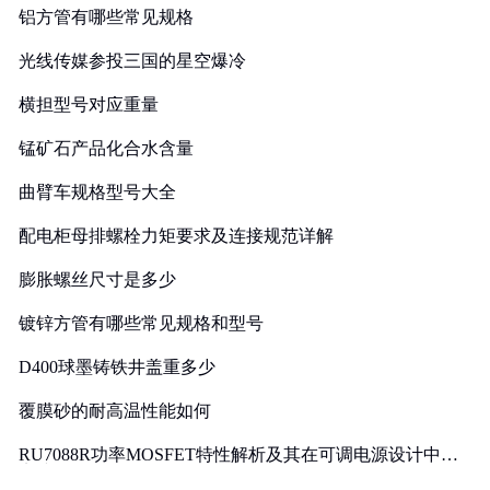
铝方管有哪些常见规格
光线传媒参投三国的星空爆冷
横担型号对应重量
锰矿石产品化合水含量
曲臂车规格型号大全
配电柜母排螺栓力矩要求及连接规范详解
膨胀螺丝尺寸是多少
镀锌方管有哪些常见规格和型号
D400球墨铸铁井盖重多少
覆膜砂的耐高温性能如何
RU7088R功率MOSFET特性解析及其在可调电源设计中的
实践