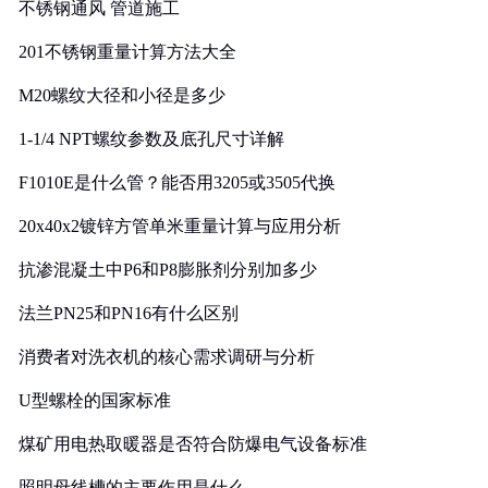
不锈钢通风 管道施工
201不锈钢重量计算方法大全
M20螺纹大径和小径是多少
1-1/4 NPT螺纹参数及底孔尺寸详解
F1010E是什么管？能否用3205或3505代换
20x40x2镀锌方管单米重量计算与应用分析
抗渗混凝土中P6和P8膨胀剂分别加多少
法兰PN25和PN16有什么区别
消费者对洗衣机的核心需求调研与分析
U型螺栓的国家标准
煤矿用电热取暖器是否符合防爆电气设备标准
照明母线槽的主要作用是什么