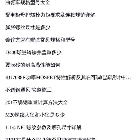
曲臂车规格型号大全
配电柜母排螺栓力矩要求及连接规范详解
膨胀螺丝尺寸是多少
镀锌方管有哪些常见规格和型号
D400球墨铸铁井盖重多少
覆膜砂的耐高温性能如何
RU7088R功率MOSFET特性解析及其在可调电源设计中的
实践
不锈钢通风 管道施工
201不锈钢重量计算方法大全
M20螺纹大径和小径是多少
1-1/4 NPT螺纹参数及底孔尺寸详解
F1010E是什么管？能否用3205或3505代换