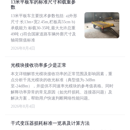
13米平板车的标准尺寸和载重参
数
13米平板车主要技术参数包括: a)外形
尺寸:长13m×宽2.45m,栏板高55cm b)
承载能力:标载30-35吨,最大允许总重
49吨 c)符合国家道路车辆外廓尺寸及
轴荷限值标准
2026年8月4日
光模块接收功率多少是正常
本文详细解答光模块接收功率的正常范围及影响因素，重
点分析千兆光模块的收光标准（典型值为-3dBm
至-24dBm），并提供不同速率光模块的参考值表格。同时
解释功率异常的常见原因（如光纤损耗、连接器问题）及
解决方案，帮助用户快速判断网络性能问题。
2026年8月4日
干式变压器损耗标准一览表及计算方法