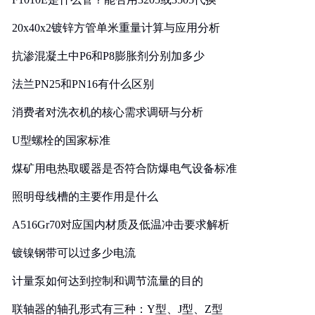
20x40x2镀锌方管单米重量计算与应用分析
抗渗混凝土中P6和P8膨胀剂分别加多少
法兰PN25和PN16有什么区别
消费者对洗衣机的核心需求调研与分析
U型螺栓的国家标准
煤矿用电热取暖器是否符合防爆电气设备标准
照明母线槽的主要作用是什么
A516Gr70对应国内材质及低温冲击要求解析
镀镍钢带可以过多少电流
计量泵如何达到控制和调节流量的目的
联轴器的轴孔形式有三种：Y型、J型、Z型