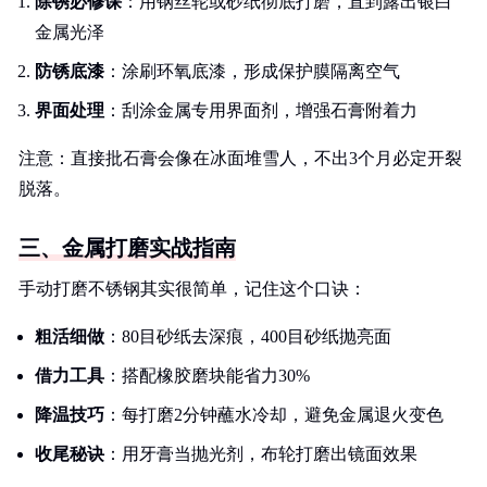
除锈必修课
：用钢丝轮或砂纸彻底打磨，直到露出银白
金属光泽
防锈底漆
：涂刷环氧底漆，形成保护膜隔离空气
界面处理
：刮涂金属专用界面剂，增强石膏附着力
注意：直接批石膏会像在冰面堆雪人，不出3个月必定开裂
脱落。
三、金属打磨实战指南
手动打磨不锈钢其实很简单，记住这个口诀：
粗活细做
：80目砂纸去深痕，400目砂纸抛亮面
借力工具
：搭配橡胶磨块能省力30%
降温技巧
：每打磨2分钟蘸水冷却，避免金属退火变色
收尾秘诀
：用牙膏当抛光剂，布轮打磨出镜面效果