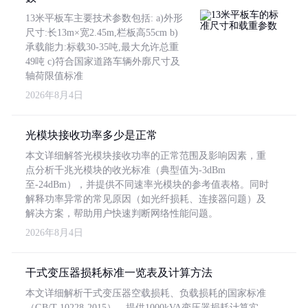
13米平板车主要技术参数包括: a)外形
尺寸:长13m×宽2.45m,栏板高55cm b)
承载能力:标载30-35吨,最大允许总重
49吨 c)符合国家道路车辆外廓尺寸及
轴荷限值标准
2026年8月4日
光模块接收功率多少是正常
本文详细解答光模块接收功率的正常范围及影响因素，重
点分析千兆光模块的收光标准（典型值为-3dBm
至-24dBm），并提供不同速率光模块的参考值表格。同时
解释功率异常的常见原因（如光纤损耗、连接器问题）及
解决方案，帮助用户快速判断网络性能问题。
2026年8月4日
干式变压器损耗标准一览表及计算方法
本文详细解析干式变压器空载损耗、负载损耗的国家标准
（GB/T 10228-2015），提供1000kVA变压器损耗计算实