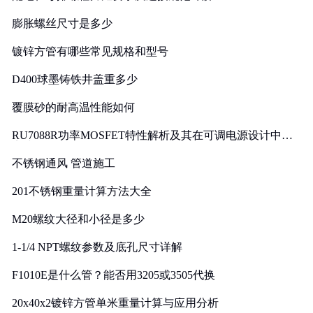
膨胀螺丝尺寸是多少
镀锌方管有哪些常见规格和型号
D400球墨铸铁井盖重多少
覆膜砂的耐高温性能如何
RU7088R功率MOSFET特性解析及其在可调电源设计中的
实践
不锈钢通风 管道施工
201不锈钢重量计算方法大全
M20螺纹大径和小径是多少
1-1/4 NPT螺纹参数及底孔尺寸详解
F1010E是什么管？能否用3205或3505代换
20x40x2镀锌方管单米重量计算与应用分析