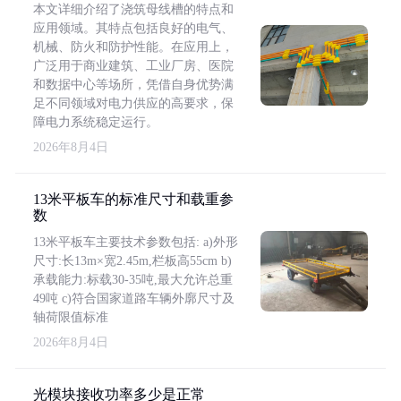
本文详细介绍了浇筑母线槽的特点和
应用领域。其特点包括良好的电气、
机械、防火和防护性能。在应用上，
广泛用于商业建筑、工业厂房、医院
和数据中心等场所，凭借自身优势满
足不同领域对电力供应的高要求，保
障电力系统稳定运行。
2026年8月4日
13米平板车的标准尺寸和载重参
数
13米平板车主要技术参数包括: a)外形
尺寸:长13m×宽2.45m,栏板高55cm b)
承载能力:标载30-35吨,最大允许总重
49吨 c)符合国家道路车辆外廓尺寸及
轴荷限值标准
2026年8月4日
光模块接收功率多少是正常