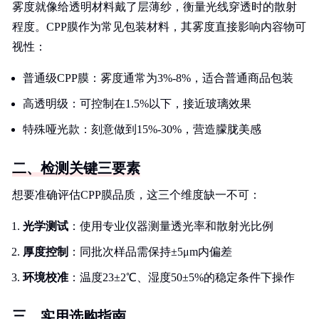
雾度就像给透明材料戴了层薄纱，衡量光线穿透时的散射
程度。CPP膜作为常见包装材料，其雾度直接影响内容物可
视性：
普通级CPP膜：雾度通常为3%-8%，适合普通商品包装
高透明级：可控制在1.5%以下，接近玻璃效果
特殊哑光款：刻意做到15%-30%，营造朦胧美感
二、检测关键三要素
想要准确评估CPP膜品质，这三个维度缺一不可：
光学测试
：使用专业仪器测量透光率和散射光比例
厚度控制
：同批次样品需保持±5μm内偏差
环境校准
：温度23±2℃、湿度50±5%的稳定条件下操作
三、实用选购指南