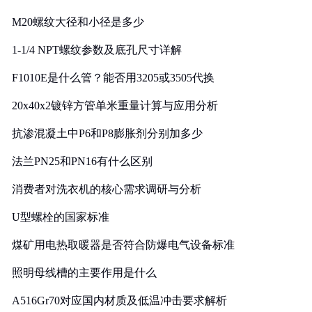
M20螺纹大径和小径是多少
1-1/4 NPT螺纹参数及底孔尺寸详解
F1010E是什么管？能否用3205或3505代换
20x40x2镀锌方管单米重量计算与应用分析
抗渗混凝土中P6和P8膨胀剂分别加多少
法兰PN25和PN16有什么区别
消费者对洗衣机的核心需求调研与分析
U型螺栓的国家标准
煤矿用电热取暖器是否符合防爆电气设备标准
照明母线槽的主要作用是什么
A516Gr70对应国内材质及低温冲击要求解析