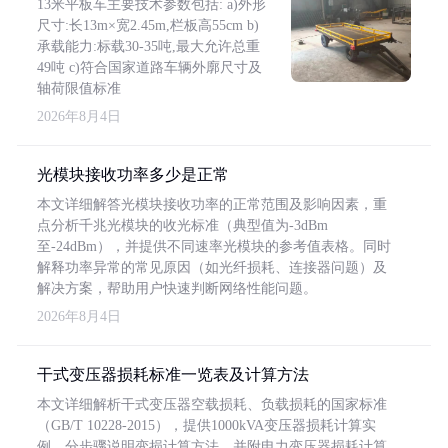
13米平板车主要技术参数包括: a)外形
尺寸:长13m×宽2.45m,栏板高55cm b)
承载能力:标载30-35吨,最大允许总重
49吨 c)符合国家道路车辆外廓尺寸及
轴荷限值标准
2026年8月4日
光模块接收功率多少是正常
本文详细解答光模块接收功率的正常范围及影响因素，重
点分析千兆光模块的收光标准（典型值为-3dBm
至-24dBm），并提供不同速率光模块的参考值表格。同时
解释功率异常的常见原因（如光纤损耗、连接器问题）及
解决方案，帮助用户快速判断网络性能问题。
2026年8月4日
干式变压器损耗标准一览表及计算方法
本文详细解析干式变压器空载损耗、负载损耗的国家标准
（GB/T 10228-2015），提供1000kVA变压器损耗计算实
例，分步骤说明变损计算方法，并附电力变压器损耗计算