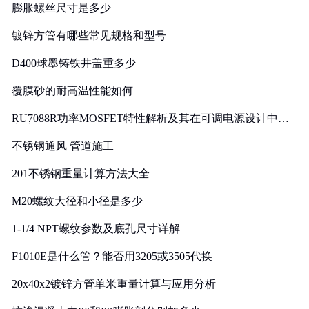
膨胀螺丝尺寸是多少
镀锌方管有哪些常见规格和型号
D400球墨铸铁井盖重多少
覆膜砂的耐高温性能如何
RU7088R功率MOSFET特性解析及其在可调电源设计中的
实践
不锈钢通风 管道施工
201不锈钢重量计算方法大全
M20螺纹大径和小径是多少
1-1/4 NPT螺纹参数及底孔尺寸详解
F1010E是什么管？能否用3205或3505代换
20x40x2镀锌方管单米重量计算与应用分析