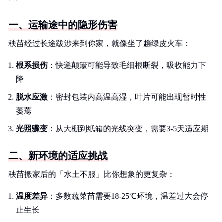
一、运输途中的隐形伤害
秧苗经过长途跋涉来到你家，就像坐了趟绿皮火车：
根系损伤
：快递颠簸可能导致毛细根断裂，吸收能力下
降
脱水应激
：密封包装内高温高湿，叶片可能出现暂时性
萎蔫
光照骤变
：从大棚到纸箱的光线突变，需要3-5天适应期
二、新环境的适应挑战
秧苗搬家后的「水土不服」比你想象的更复杂：
温度差异
：多数蔬菜苗需要18-25℃环境，温差过大会停
止生长