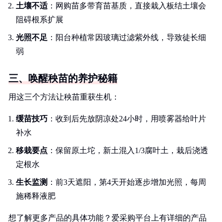
土壤不适
：网购苗多带育苗基质，直接栽入板结土壤会
阻碍根系扩展
光照不足
：阳台种植常因玻璃过滤紫外线，导致徒长细
弱
三、唤醒秧苗的养护秘籍
用这三个方法让秧苗重获生机：
缓苗技巧
：收到后先放阴凉处24小时，用喷雾器给叶片
补水
移栽要点
：保留原土坨，新土混入1/3腐叶土，栽后浇透
定根水
生长监测
：前3天遮阳，第4天开始逐步增加光照，每周
施稀释液肥
想了解更多产品的具体功能？爱采购平台上有详细的产品