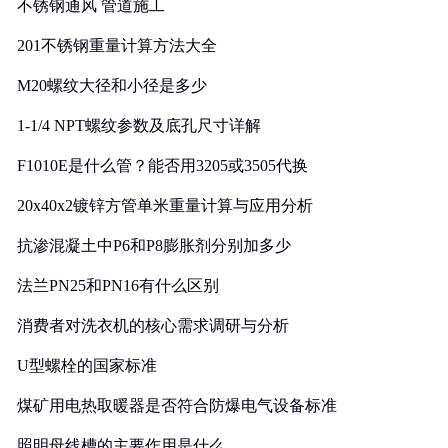
不锈钢通风 管道施工
201不锈钢重量计算方法大全
M20螺纹大径和小径是多少
1-1/4 NPT螺纹参数及底孔尺寸详解
F1010E是什么管？能否用3205或3505代换
20x40x2镀锌方管单米重量计算与应用分析
抗渗混凝土中P6和P8膨胀剂分别加多少
法兰PN25和PN16有什么区别
消费者对洗衣机的核心需求调研与分析
U型螺栓的国家标准
煤矿用电热取暖器是否符合防爆电气设备标准
照明母线槽的主要作用是什么