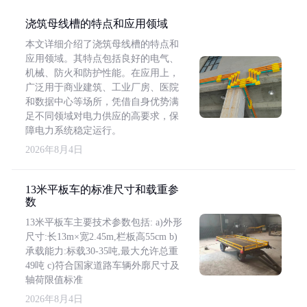
浇筑母线槽的特点和应用领域
本文详细介绍了浇筑母线槽的特点和
应用领域。其特点包括良好的电气、
机械、防火和防护性能。在应用上，
广泛用于商业建筑、工业厂房、医院
和数据中心等场所，凭借自身优势满
足不同领域对电力供应的高要求，保
障电力系统稳定运行。
2026年8月4日
13米平板车的标准尺寸和载重参
数
13米平板车主要技术参数包括: a)外形
尺寸:长13m×宽2.45m,栏板高55cm b)
承载能力:标载30-35吨,最大允许总重
49吨 c)符合国家道路车辆外廓尺寸及
轴荷限值标准
2026年8月4日