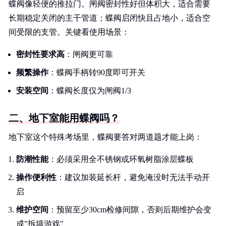
蝶阀像轻便的推拉门。闸阀密封性好但体积大，适合需要
长期稳定关闭的主干管道；蝶阀启闭快且占地小，适合空
间受限的支管。关键看使用场景：
密封性要求高
：闸阀更可靠
频繁操作
：蝶阀手柄转90度即可开关
安装空间
：蝶阀长度仅为闸阀1/3
二、地下室能用蝶阀吗？
地下室这个特殊考场里，蝶阀要答对两道题才能上岗：
防潮性能
：必须采用全不锈钢或环氧树脂涂层蝶板
操作便利性
：建议加装延长杆，避免淹没时无法手动开
启
维护空间
：预留至少30cm检修间隙，否则后期维护会变
成"拆墙游戏"