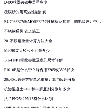
D400球墨铸铁井盖重多少
覆膜砂的耐高温性能如何
RU7088R功率MOSFET特性解析及其在可调电源设计中的
实践
不锈钢通风 管道施工
201不锈钢重量计算方法大全
M20螺纹大径和小径是多少
1-1/4 NPT螺纹参数及底孔尺寸详解
F1010E是什么管？能否用3205或3505代换
20x40x2镀锌方管单米重量计算与应用分析
抗渗混凝土中P6和P8膨胀剂分别加多少
法兰PN25和PN16有什么区别