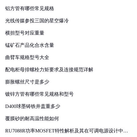
铝方管有哪些常见规格
光线传媒参投三国的星空爆冷
横担型号对应重量
锰矿石产品化合水含量
曲臂车规格型号大全
配电柜母排螺栓力矩要求及连接规范详解
膨胀螺丝尺寸是多少
镀锌方管有哪些常见规格和型号
D400球墨铸铁井盖重多少
覆膜砂的耐高温性能如何
RU7088R功率MOSFET特性解析及其在可调电源设计中的
实践