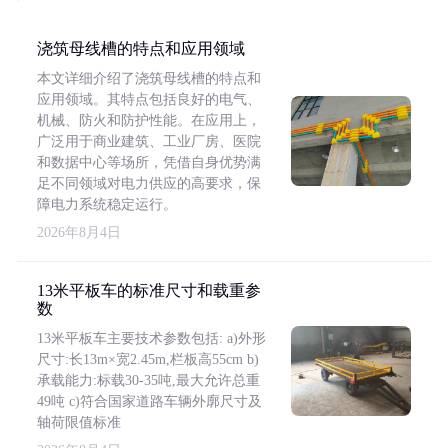
浇筑母线槽的特点和应用领域
本文详细介绍了浇筑母线槽的特点和
应用领域。其特点包括良好的电气、
机械、防火和防护性能。在应用上，
广泛用于商业建筑、工业厂房、医院
和数据中心等场所，凭借自身优势满
足不同领域对电力供应的高要求，保
障电力系统稳定运行。
2026年8月4日
13米平板车的标准尺寸和载重参
数
13米平板车主要技术参数包括: a)外形
尺寸:长13m×宽2.45m,栏板高55cm b)
承载能力:标载30-35吨,最大允许总重
49吨 c)符合国家道路车辆外廓尺寸及
轴荷限值标准