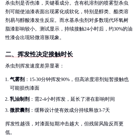
杀虫剂是否伤漆，关键看成分。含有机溶剂的喷雾型杀虫
剂可能使油漆表面出现雾化或软化，特别是醇类、酯类溶
剂易与醇酸漆发生反应。而水基杀虫剂对多数现代环氧树
脂漆影响较小。测试显示，持续接触24小时后，约30%的油
性漆会出现轻微溶胀现象。
二、挥发性决定接触时长
杀虫剂挥发速度差异显著：
气雾剂
：15-30分钟挥发90%，但高浓度溶剂短暂接触也
可能损伤漆面
乳油制剂
：需2-4小时挥发，延长了潜在影响时间
微胶囊剂
：缓释设计使有效成分持续释放3-7天
挥发性越强，对漆面短期冲击越大，但残留风险反而更
低。