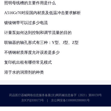
照明母线槽的主要作用是什么
A516Gr70对应国内材质及低温冲击要求解析
镀镍钢带可以过多少电流
计量泵如何达到控制和调节流量的目的
联轴器的轴孔形式有三种：Y型、J型、Z型
不锈钢材质厚度允许误差是多少
复印机出租有哪些常见模式
溶于水的润滑剂的种类
药品医疗器械网络信息服务备案(京)网药械信息备字（2021）第00159号
京ICP证030173号
京公网安备11000002000001号