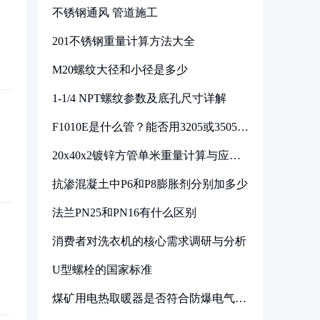
不锈钢通风 管道施工
201不锈钢重量计算方法大全
M20螺纹大径和小径是多少
1-1/4 NPT螺纹参数及底孔尺寸详解
F1010E是什么管？能否用3205或3505代
换
20x40x2镀锌方管单米重量计算与应用
分析
抗渗混凝土中P6和P8膨胀剂分别加多少
法兰PN25和PN16有什么区别
消费者对洗衣机的核心需求调研与分析
U型螺栓的国家标准
煤矿用电热取暖器是否符合防爆电气设
备标准