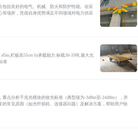
点包括良好的电气、机械、防火和防护性能。在应
心等场所，凭借自身优势满足不同领域对电力供应
5m,栏板高55cm b)承载能力:标载30-35吨,最大允
标准
点分析千兆光模块的收光标准（典型值为-3dBm至-24dBm），并
常的常见原因（如光纤损耗、连接器问题）及解决方案，帮助用户快