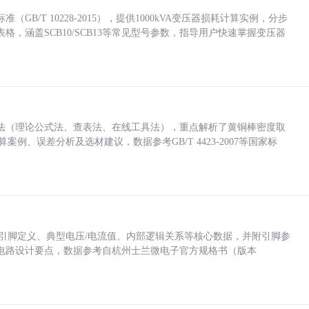
/T 10228-2015），提供1000kVA变压器损耗计算实例，分步
，涵盖SCB10/SCB13等常见型号参数，指导用户快速掌握变压器
法（理论公式法、查表法、在线工具法），重点解析了黄铜棒密度取
计算案例、误差分析及选材建议，数据参考GB/T 4423-2007等国家标
括各引脚定义、典型电压/电流值、内部逻辑关系等核心数据，并附引脚参
电路设计要点，数据参考自杭州士兰微电子官方规格书（版本