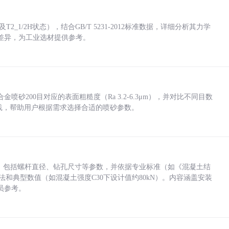
_1/2H状态），结合GB/T 5231-2012标准数据，详细分析其力学
差异，为工业选材提供参考。
砂200目对应的表面粗糙度（Ra 3.2-6.3μm），并对比不同目数
业实践，帮助用户根据需求选择合适的喷砂参数。
力，包括螺杆直径、钻孔尺寸等参数，并依据专业标准（如《混凝土结
方法和典型数值（如混凝土强度C30下设计值约80kN）。内容涵盖安装
员参考。