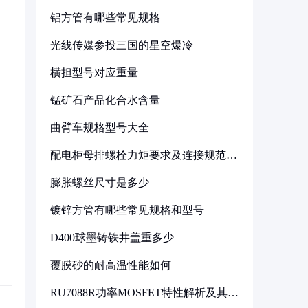
铝方管有哪些常见规格
光线传媒参投三国的星空爆冷
横担型号对应重量
锰矿石产品化合水含量
曲臂车规格型号大全
配电柜母排螺栓力矩要求及连接规范详
解
膨胀螺丝尺寸是多少
镀锌方管有哪些常见规格和型号
D400球墨铸铁井盖重多少
覆膜砂的耐高温性能如何
RU7088R功率MOSFET特性解析及其在
可调电源设计中的实践